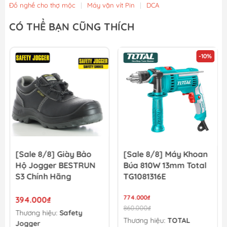
Đồ nghề cho thợ mộc
|
Máy vặn vít Pin
|
DCA
Mũi Vít Chống Trượt Amaxtools HEX-75CT
CÓ THỂ BẠN CŨNG THÍCH
49.900₫
-10%
-10%
Mũi Vít Chống Trượt Amaxtools HEX-65CT
44.900₫
[Sale 8/8] Máy Khoan
[Sale 8/8] Máy Khoan
Búa 810W 13mm Total
Đục Bê Tông INGCO
TG1081316E
1500W 32mm
RH150038
774.000₫
1.620.000₫
860.000₫
1.800.000₫
Thương hiệu:
TOTAL
Thương hiệu:
INGCO