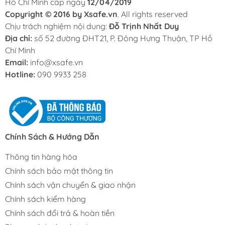
Hồ Chí Minh cấp ngày
12/04/2019
Copyright © 2016 by Xsafe.vn
. All rights reserved
Chịu trách nghiệm nội dung:
Đỗ Trịnh Nhất Duy
Địa chỉ:
số 52 đường ĐHT21, P. Đông Hưng Thuận, TP Hồ
Chí Minh
Email:
info@xsafe.vn
Hotline:
090 9933 258
Chính Sách & Hướng Dẫn
Thông tin hàng hóa
Chính sách bảo mật thông tin
Chính sách vận chuyển & giao nhận
Chính sách kiểm hàng
Chính sách đổi trả & hoàn tiền