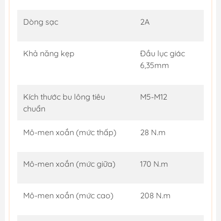
Dòng sạc
2A
Khả năng kẹp
Đầu lục giác
6,35mm
Kích thước bu lông tiêu
M5-M12
chuẩn
Mô-men xoắn (mức thấp)
28 N.m
Mô-men xoắn (mức giữa)
170 N.m
Mô-men xoắn (mức cao)
208 N.m