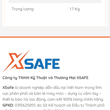
Trọng lượng
1.7 Kg
Công ty TNHH Kỹ Thuật và Thương Mại XSAFE
XSafe
là doanh nghiệp dẫn đầu tại Việt Nam trong lĩnh
vực phân phối và bán lẻ máy móc – dụng cụ cầm tay –
thiết bị bảo hộ lao động, cam kết 100% hàng chính hãng.
GPKD:
0315625855 do Sở Kế hoạch và Đầu tư Thành phố