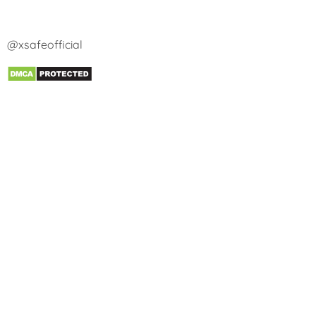
@xsafeofficial