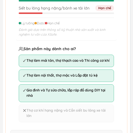
Siết bu lông hạng nặng/bánh xe tải lớn
Hạn chế
Lý tưởng
Được
Hạn chế
Đánh giá dựa trên thông số kỹ thuật nhà sản xuất và kinh
nghiệm tư vấn của XSafe.
Sản phẩm này dành cho ai?
✓
Thợ làm mái tôn, thợ thạch cao và Thi công cơ khí
✓
Thợ làm nội thất, thợ mộc và Lắp đặt tủ kệ
✓
Gia đình và Tự sửa chữa, lắp ráp đồ dùng DIY tại
nhà
✕
Thợ cơ khí hạng nặng và Cần siết bu lông xe tải
lớn