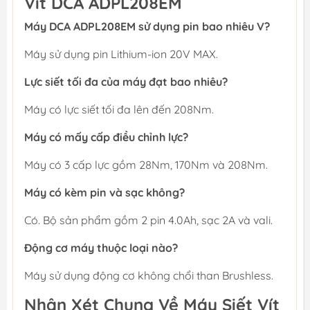
Vít DCA ADPL208EM
Máy DCA ADPL208EM sử dụng pin bao nhiêu V?
Máy sử dụng pin Lithium-ion 20V MAX.
Lực siết tối đa của máy đạt bao nhiêu?
Máy có lực siết tối đa lên đến 208Nm.
Máy có mấy cấp điều chỉnh lực?
Máy có 3 cấp lực gồm 28Nm, 170Nm và 208Nm.
Máy có kèm pin và sạc không?
Có. Bộ sản phẩm gồm 2 pin 4.0Ah, sạc 2A và vali.
Động cơ máy thuộc loại nào?
Máy sử dụng động cơ không chổi than Brushless.
Nhận Xét Chung Về Máy Siết Vít