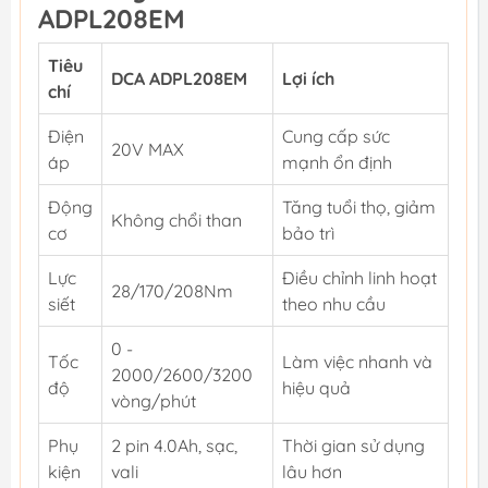
ADPL208EM
Tiêu
DCA ADPL208EM
Lợi ích
chí
Điện
Cung cấp sức
20V MAX
áp
mạnh ổn định
Động
Tăng tuổi thọ, giảm
Không chổi than
cơ
bảo trì
Lực
Điều chỉnh linh hoạt
28/170/208Nm
siết
theo nhu cầu
0 -
Tốc
Làm việc nhanh và
2000/2600/3200
độ
hiệu quả
vòng/phút
Phụ
2 pin 4.0Ah, sạc,
Thời gian sử dụng
kiện
vali
lâu hơn