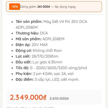
-10%
Đang giảm
261.000₫
— Áp dụng ngay
Tên sản phẩm:
Máy Siết Vít Pin 20V DCA
ADPL208EM
Thương hiệu:
DCA
Mã sản phẩm:
ADPL208EM
Điện áp:
20V MAX
Động cơ:
Không chổi than
Lực siết:
28/170/208Nm
Đầu siết:
Lục giác 6.35mm
Tốc độ:
0 - 2000/2600/3200 vòng/phút
Phụ kiện:
2 pin 4.0Ah, sạc 2A, vali
Đặc điểm:
3 cấp lực, LED, siết mạnh.
2.349.000₫
2.610.000₫