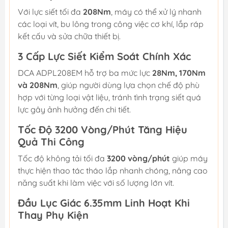
Với lực siết tối đa
208Nm
, máy có thể xử lý nhanh
các loại vít, bu lông trong công việc cơ khí, lắp ráp
kết cấu và sửa chữa thiết bị.
3 Cấp Lực Siết Kiểm Soát Chính Xác
DCA ADPL208EM hỗ trợ ba mức lực
28Nm, 170Nm
và 208Nm
, giúp người dùng lựa chọn chế độ phù
hợp với từng loại vật liệu, tránh tình trạng siết quá
lực gây ảnh hưởng đến chi tiết.
Tốc Độ 3200 Vòng/Phút Tăng Hiệu
Quả Thi Công
Tốc độ không tải tối đa
3200 vòng/phút
giúp máy
thực hiện thao tác tháo lắp nhanh chóng, nâng cao
năng suất khi làm việc với số lượng lớn vít.
Đầu Lục Giác 6.35mm Linh Hoạt Khi
Thay Phụ Kiện