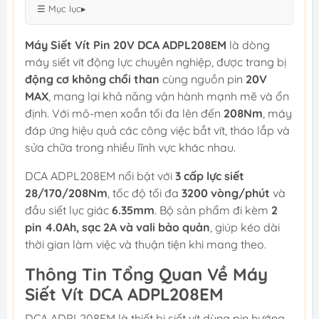
☰ Mục lục
▸
Máy Siết Vít Pin 20V DCA ADPL208EM
là dòng
máy siết vít động lực chuyên nghiệp, được trang bị
động cơ không chổi than
cùng nguồn pin
20V
MAX
, mang lại khả năng vận hành mạnh mẽ và ổn
định. Với mô-men xoắn tối đa lên đến
208Nm
, máy
đáp ứng hiệu quả các công việc bắt vít, tháo lắp và
sửa chữa trong nhiều lĩnh vực khác nhau.
DCA ADPL208EM nổi bật với
3 cấp lực siết
28/170/208Nm
, tốc độ tối đa
3200 vòng/phút
và
đầu siết lục giác
6.35mm
. Bộ sản phẩm đi kèm
2
pin 4.0Ah, sạc 2A và vali bảo quản
, giúp kéo dài
thời gian làm việc và thuận tiện khi mang theo.
Thông Tin Tổng Quan Về Máy
Siết Vít DCA ADPL208EM
DCA ADPL208EM là thiết bị siết vít dùng pin hướng