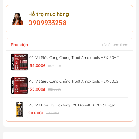
Hỗ trợ mua hàng
0909933258
Phụ kiện
↕ Vuốt xem thêm
Mũi Vít Siêu Cứng Chống Trượt Amaxtools HEX-50HT
155.000₫
182.000₫
Mũi Vít Siêu Cứng Chống Trượt Amaxtools HEX-50LG
155.000₫
182.000₫
Mũi Vít Hoa Thị Flextorq T20 Dewalt DT70533T-QZ
58.880₫
64.000₫
Mũi Vít Chống Trượt Amaxtools HEX-90CT
56.900₫