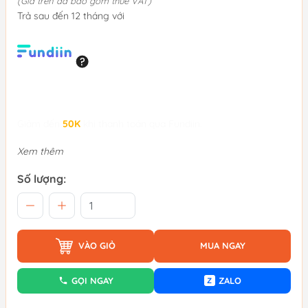
(Giá trên đã bao gồm thuế VAT)
Trả sau đến 12 tháng với
Giảm đến
50K
khi thanh toán qua Fundiin.
Xem thêm
Số lượng:
VÀO GIỎ
MUA NGAY
GỌI NGAY
ZALO
Z