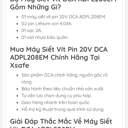
Gồm Những Gì?
01 máy siết vít pin 20V DCA ADPL208EM.
02 pin Lithium-ion 4.0Ah.
01 sạc 2A.
01 vali nhựa bảo quản.
Mua Máy Siết Vít Pin 20V DCA
ADPL208EM Chính Hãng Tại
Xsafe
Sản phẩm DCA chính hãng, nguồn gốc rõ
ràng.
Bảo hành theo tiêu chuẩn nhà sản xuất.
Tư vấn lựa chọn dụng cụ phù hợp.
Giao hàng nhanh trên toàn quốc.
Hỗ trợ kỹ thuật trong quá trình sử dụng.
Giải Đáp Thắc Mắc Về Máy Siết