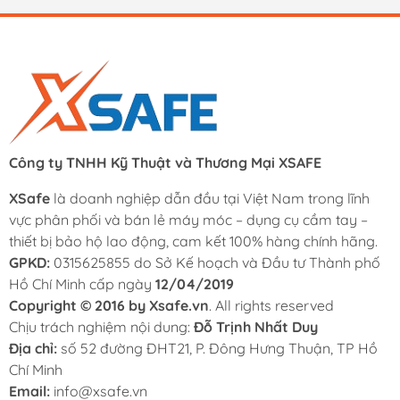
Công ty TNHH Kỹ Thuật và Thương Mại XSAFE
XSafe
là doanh nghiệp dẫn đầu tại Việt Nam trong lĩnh
vực phân phối và bán lẻ máy móc – dụng cụ cầm tay –
thiết bị bảo hộ lao động, cam kết 100% hàng chính hãng.
GPKD:
0315625855 do Sở Kế hoạch và Đầu tư Thành phố
Hồ Chí Minh cấp ngày
12/04/2019
Copyright © 2016 by Xsafe.vn
. All rights reserved
Chịu trách nghiệm nội dung:
Đỗ Trịnh Nhất Duy
Địa chỉ:
số 52 đường ĐHT21, P. Đông Hưng Thuận, TP Hồ
Chí Minh
Email:
info@xsafe.vn