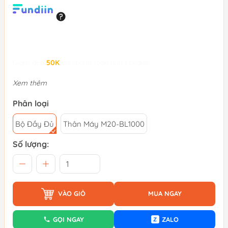
Giảm đến
50K
khi thanh toán qua Fundiin.
Xem thêm
Phân loại
Bộ Đầy Đủ
Thân Máy M20-BL1000
Số lượng:
VÀO GIỎ
MUA NGAY
GỌI NGAY
ZALO
Z