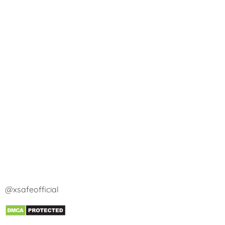
@xsafeofficial