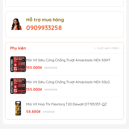
Hỗ trợ mua hàng
0909933258
Phụ kiện
↕ Vuốt xem thêm
Mũi Vít Siêu Cứng Chống Trượt Amaxtools HEX-50HT
155.000₫
182.000₫
Mũi Vít Siêu Cứng Chống Trượt Amaxtools HEX-50LG
155.000₫
182.000₫
Mũi Vít Hoa Thị Flextorq T20 Dewalt DT70533T-QZ
58.880₫
64.000₫
Mũi Vít Chống Trượt Amaxtools HEX-90CT