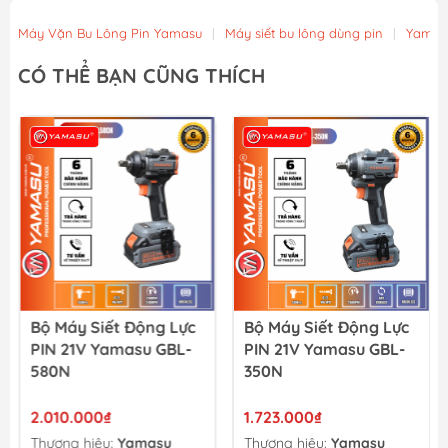
56.900₫
Máy Vặn Bu Lông Pin Yamasu
|
Máy siết bu lông dùng pin
|
Yamas
Mũi Vít Chống Trượt Amaxtools HEX-75CT
CÓ THỂ BẠN CŨNG THÍCH
49.900₫
Mũi Vít Chống Trượt Amaxtools HEX-65CT
44.900₫
Bộ Máy Siết Động Lực
Bộ Máy Siết Động Lực
PIN 21V Yamasu GBL-
PIN 21V Yamasu GBL-
580N
350N
2.010.000₫
1.723.000₫
Thương hiệu:
Yamasu
Thương hiệu:
Yamasu