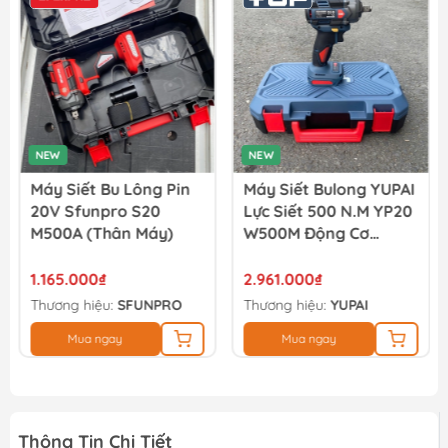
Mũi Vít Chống Trượt Amaxtools HEX-65CT
44.900₫
NEW
NEW
Máy Siết Bu Lông Pin
Máy Siết Bulong YUPAI
20V Sfunpro S20
Lực Siết 500 N.M YP20
M500A (thân Máy)
W500M Động Cơ
Không Chổi Than (full
Bộ)
1.165.000₫
2.961.000₫
Thương hiệu:
SFUNPRO
Thương hiệu:
YUPAI
Mua ngay
Mua ngay
Thông Tin Chi Tiết