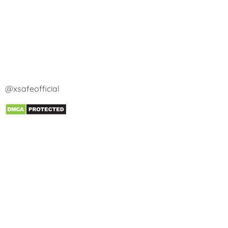
@xsafeofficial