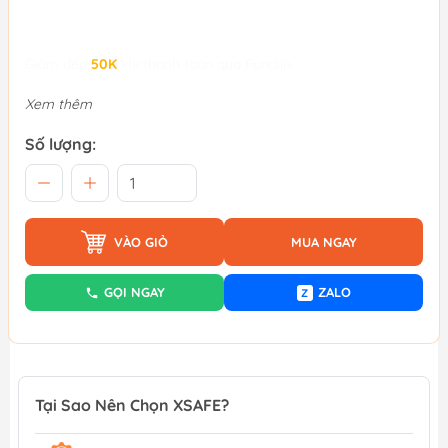
Giảm đến
50K
khi thanh toán qua Fundiin.
Xem thêm
Số lượng:
VÀO GIỎ
MUA NGAY
GỌI NGAY
ZALO
Z
Tại Sao Nên Chọn XSAFE?