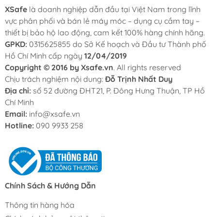
XSafe
là doanh nghiệp dẫn đầu tại Việt Nam trong lĩnh
vực phân phối và bán lẻ máy móc – dụng cụ cầm tay –
thiết bị bảo hộ lao động, cam kết 100% hàng chính hãng.
GPKD:
0315625855 do Sở Kế hoạch và Đầu tư Thành phố
Hồ Chí Minh cấp ngày
12/04/2019
Copyright © 2016 by Xsafe.vn
. All rights reserved
Chịu trách nghiệm nội dung:
Đỗ Trịnh Nhất Duy
Địa chỉ:
số 52 đường ĐHT21, P. Đông Hưng Thuận, TP Hồ
Chí Minh
Email:
info@xsafe.vn
Hotline:
090 9933 258
Chính Sách & Hướng Dẫn
Thông tin hàng hóa