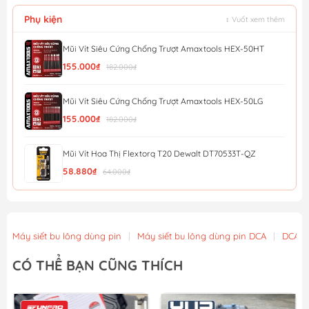
Phụ kiện
↕ Vuốt xem thêm
Mũi Vít Siêu Cứng Chống Trượt Amaxtools HEX-50HT
155.000₫
182.000₫
Mũi Vít Siêu Cứng Chống Trượt Amaxtools HEX-50LG
155.000₫
182.000₫
Mũi Vít Hoa Thị Flextorq T20 Dewalt DT70533T-QZ
58.880₫
64.000₫
Mũi Vít Chống Trượt Amaxtools HEX-90CT
56.900₫
Máy siết bu lông dùng pin
|
Máy siết bu lông dùng pin DCA
|
DCA
Mũi Vít Chống Trượt Amaxtools HEX-75CT
CÓ THỂ BẠN CŨNG THÍCH
49.900₫