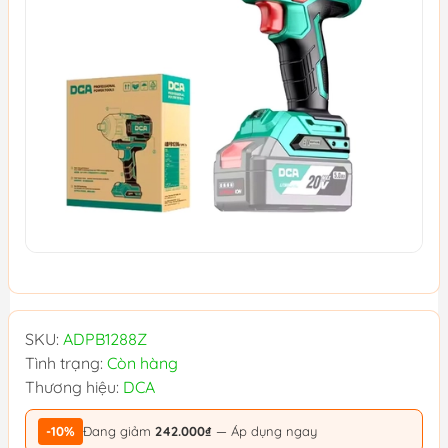
SKU:
ADPB1288Z
Tình trạng:
Còn hàng
Thương hiệu:
DCA
-10%
Đang giảm
242.000₫
— Áp dụng ngay