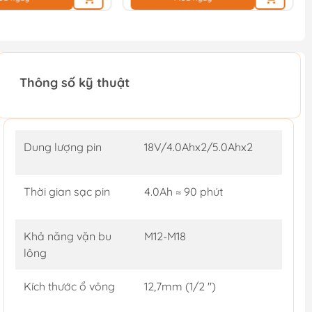
Thông số kỹ thuật
Dung lượng pin
18V/4.0Ahx2/5.0Ahx2
Thời gian sạc pin
4.0Ah ≈ 90 phút
Khả năng vặn bu
M12-M18
lông
Kích thước ổ vông
12,7mm (1/2 '')