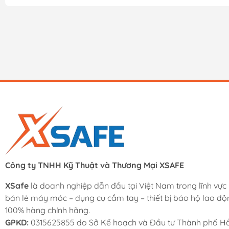
Công ty TNHH Kỹ Thuật và Thương Mại XSAFE
XSafe
là doanh nghiệp dẫn đầu tại Việt Nam trong lĩnh vực
bán lẻ máy móc – dụng cụ cầm tay – thiết bị bảo hộ lao độ
100% hàng chính hãng.
GPKD:
0315625855 do Sở Kế hoạch và Đầu tư Thành phố Hồ