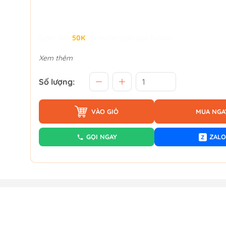
Giảm đến
50K
khi thanh toán qua Fundiin.
Xem thêm
Số lượng:
VÀO GIỎ
MUA NGA
GỌI NGAY
ZALO
Z