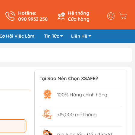
Hotline:
Hệ thống
090 9933 258
Cửa hàng
Cơ Hội Việc Làm
Tin Tức
Liên Hệ
Tại Sao Nên Chọn XSAFE?
100% Hàng chính hãng
>15,000 mặt hàng
Giá luôn tốt - Đầy đủ VAT