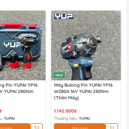
NEW
g Pin YUPAI YP16
Máy Bulong Pin YUPAI YP16
V YUPAI 280Nm
W280A 16V YUPAI 280Nm
(thân Máy)
₫
1.142.000₫
u:
YUPAI
Thương hiệu:
YUPAI
ua ngay
Mua ngay