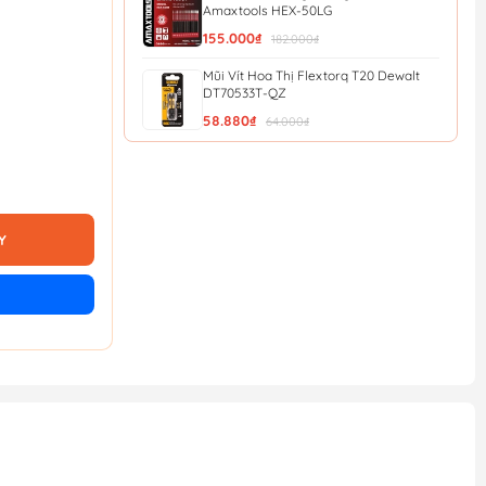
Amaxtools HEX-50LG
155.000₫
182.000₫
Mũi Vít Hoa Thị Flextorq T20 Dewalt
DT70533T-QZ
58.880₫
64.000₫
Mũi Vít Chống Trượt Amaxtools HEX-
90CT
56.900₫
Y
Mũi Vít Chống Trượt Amaxtools HEX-
75CT
49.900₫
Mũi Vít Chống Trượt Amaxtools HEX-
65CT
44.900₫