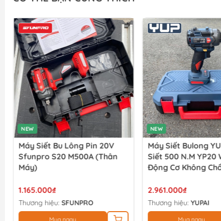
NEW
NEW
Máy Siết Bu Lông Pin 20V
Máy Siết Bulong YU
Sfunpro S20 M500A (thân
Siết 500 N.M YP20
Máy)
Động Cơ Không Chổ
(full Bộ)
1.165.000₫
2.961.000₫
Thương hiệu:
SFUNPRO
Thương hiệu:
YUPAI
Mua ngay
Mua ngay