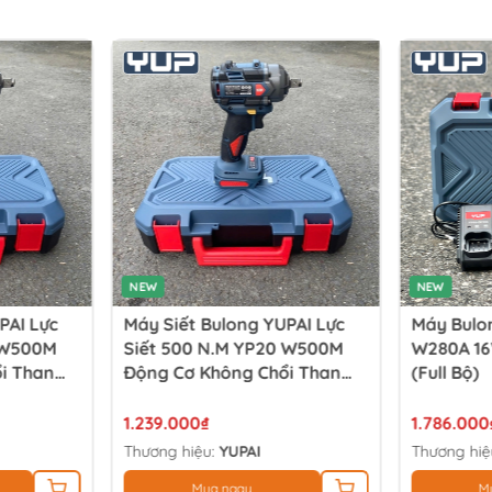
NEW
NEW
PAI Lực
Máy Siết Bulong YUPAI Lực
Máy Bulon
 W500M
Siết 500 N.M YP20 W500M
W280A 16
i Than
Động Cơ Không Chổi Than
(full Bộ)
(thân Máy)
1.239.000₫
1.786.000
Thương hiệu:
YUPAI
Thương hiệ
Mua ngay
M