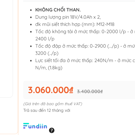
KHÔNG CHỔI THAN.
Dung lượng pin 18V/4.0Ah x 2,
đk mũi siết thích hợp (mm): M12-M18
Tốc độ không tải ở mức thấp: 0-2000 l/p - ở
2400 l/p
Tốc độ đập ở mức thấp: 0-2900 (…/p) - ở mứ
3200 (../p)
Lực siết tối đa ở mức thấp: 240N/m - ở mức 
N/m, (1.8kg)
3.060.000₫
3.400.000₫
(Giá trên đã bao gồm thuế VAT)
Trả sau đến 12 tháng với