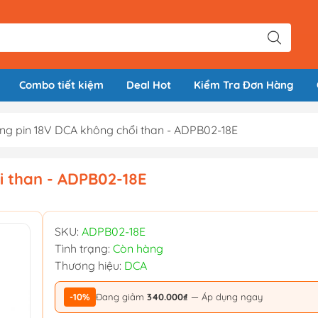
Combo tiết kiệm
Deal Hot
Kiểm Tra Đơn Hàng
ông pin 18V DCA không chổi than - ADPB02-18E
i than - ADPB02-18E
SKU:
ADPB02-18E
Tình trạng:
Còn hàng
Thương hiệu:
DCA
-10%
Đang giảm
340.000₫
— Áp dụng ngay