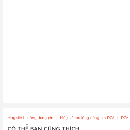
Máy siết bu lông dùng pin
|
Máy siết bu lông dùng pin DCA
|
DCA
CÓ THỂ BẠN CŨNG THÍCH