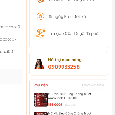
15 ngày Free đổi trả
 mức cao: 0-
Trả góp 0% - Duyệt 15 phút
c cao: 0-
cao:300
Hỗ trợ mua hàng
0909933258
Phụ kiện
↕ Vuốt xem thêm
Mũi Vít Siêu Cứng Chống Trượt
Amaxtools HEX-50HT
155.000₫
182.000₫
Mũi Vít Siêu Cứng Chống Trượt