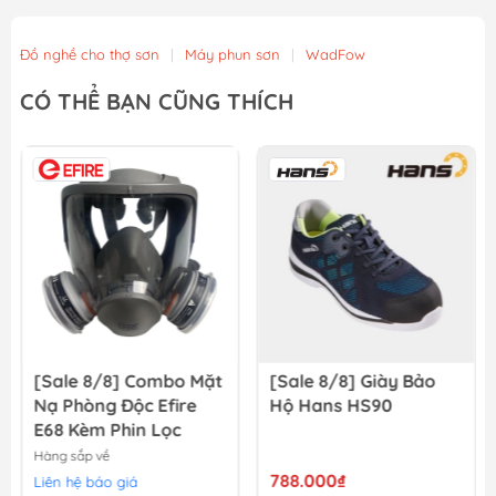
Đồ nghề cho thợ sơn
|
Máy phun sơn
|
WadFow
CÓ THỂ BẠN CŨNG THÍCH
[Sale 8/8] Combo Mặt
[Sale 8/8] Giày Bảo
Nạ Phòng Độc Efire
Hộ Hans HS90
E68 Kèm Phin Lọc
Hàng sắp về
788.000₫
Liên hệ báo giá