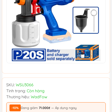
SKU:
WSU3066
Tình trạng:
Còn hàng
Thương hiệu:
WadFow
-10%
Đang giảm
71.000₫
— Áp dụng ngay