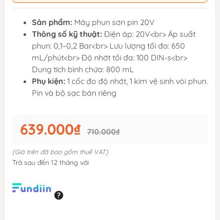
Sản phẩm:
Máy phun sơn pin 20V
Thông số kỹ thuật:
Điện áp: 20V<br> Áp suất
phun: 0,1–0,2 Bar<br> Lưu lượng tối đa: 650
mL/phút<br> Độ nhớt tối đa: 100 DIN-s<br>
Dung tích bình chứa: 800 mL
Phụ kiện:
1 cốc đo độ nhớt, 1 kim vệ sinh vòi phun.
Pin và bộ sạc bán riêng
639.000₫
710.000₫
(Giá trên đã bao gồm thuế VAT)
Trả sau đến 12 tháng với