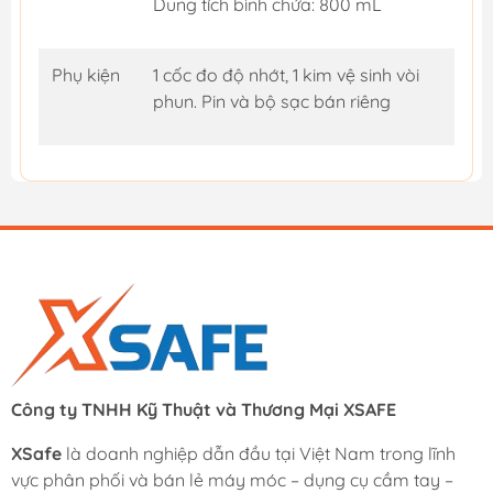
Dung tích bình chứa: 800 mL
Phụ kiện
1 cốc đo độ nhớt, 1 kim vệ sinh vòi
phun. Pin và bộ sạc bán riêng
Công ty TNHH Kỹ Thuật và Thương Mại XSAFE
XSafe
là doanh nghiệp dẫn đầu tại Việt Nam trong lĩnh
vực phân phối và bán lẻ máy móc – dụng cụ cầm tay –