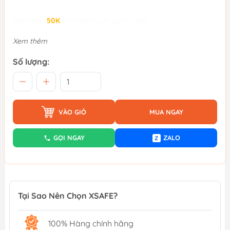
Giảm đến
50K
khi thanh toán qua Fundiin.
Xem thêm
Số lượng:
VÀO GIỎ
MUA NGAY
GỌI NGAY
ZALO
Z
Tại Sao Nên Chọn XSAFE?
100% Hàng chính hãng