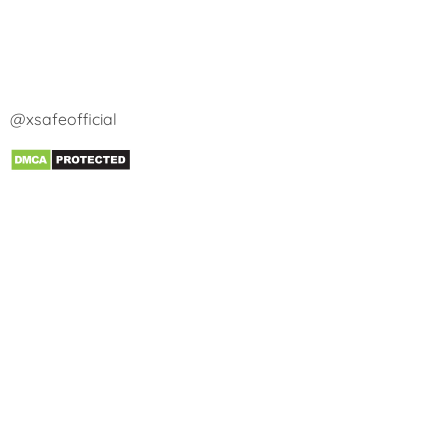
@xsafeofficial