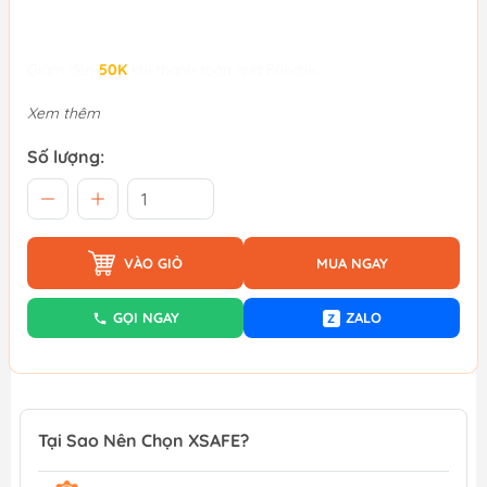
Giảm đến
50K
khi thanh toán qua Fundiin.
Xem thêm
Số lượng:
VÀO GIỎ
MUA NGAY
GỌI NGAY
ZALO
Z
Tại Sao Nên Chọn XSAFE?