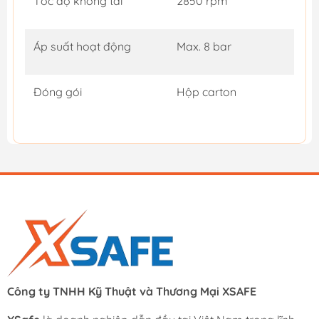
Tốc độ không tải
2850 rpm
Áp suất hoạt động
Max. 8 bar
Đóng gói
Hộp carton
Công ty TNHH Kỹ Thuật và Thương Mại XSAFE