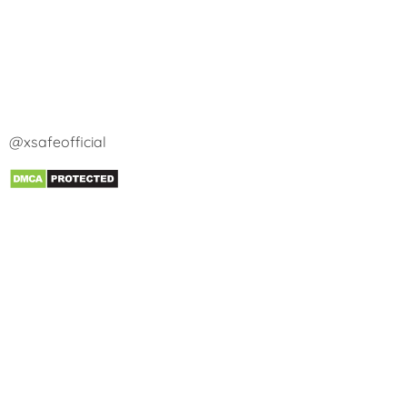
@xsafeofficial