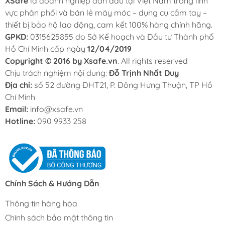
XSafe
là doanh nghiệp dẫn đầu tại Việt Nam trong lĩnh
vực phân phối và bán lẻ máy móc – dụng cụ cầm tay –
thiết bị bảo hộ lao động, cam kết 100% hàng chính hãng.
GPKD:
0315625855 do Sở Kế hoạch và Đầu tư Thành phố
Hồ Chí Minh cấp ngày
12/04/2019
Copyright © 2016 by Xsafe.vn
. All rights reserved
Chịu trách nghiệm nội dung:
Đỗ Trịnh Nhất Duy
Địa chỉ:
số 52 đường ĐHT21, P. Đông Hưng Thuận, TP Hồ
Chí Minh
Email:
info@xsafe.vn
Hotline:
090 9933 258
Chính Sách & Hướng Dẫn
Thông tin hàng hóa
Chính sách bảo mật thông tin