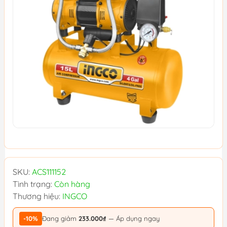
SKU:
ACS111152
Tình trạng:
Còn hàng
Thương hiệu:
INGCO
-10%
Đang giảm
233.000₫
— Áp dụng ngay