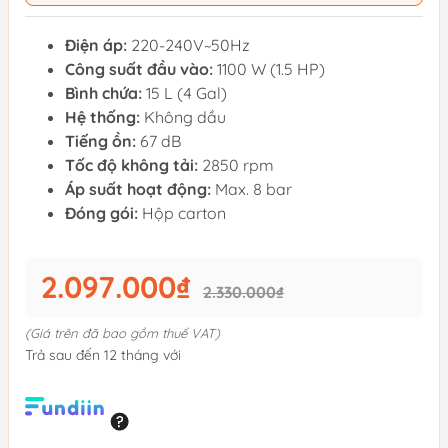
Điện áp:
220-240V~50Hz
Công suất đầu vào:
1100 W (1.5 HP)
Bình chứa:
15 L (4 Gal)
Hệ thống:
Không dầu
Tiếng ồn:
67 dB
Tốc độ không tải:
2850 rpm
Áp suất hoạt động:
Max. 8 bar
Đóng gói:
Hộp carton
2.097.000₫
2.330.000₫
(Giá trên đã bao gồm thuế VAT)
Trả sau đến 12 tháng với