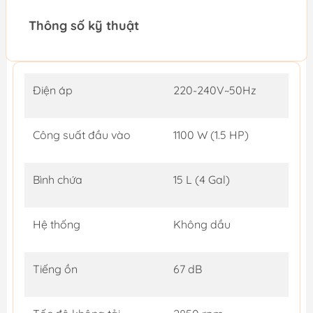
Thông số kỹ thuật
Điện áp
220-240V~50Hz
Công suất đầu vào
1100 W (1.5 HP)
Bình chứa
15 L (4 Gal)
Hệ thống
Không dầu
Tiếng ồn
67 dB