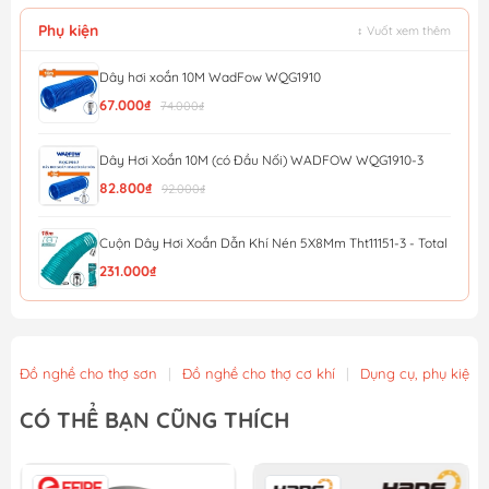
Phụ kiện
↕ Vuốt xem thêm
Dây hơi xoắn 10M WadFow WQG1910
67.000₫
74.000₫
Dây Hơi Xoắn 10M (có Đầu Nối) WADFOW WQG1910-3
82.800₫
92.000₫
Cuộn Dây Hơi Xoắn Dẫn Khí Nén 5X8Mm Tht11151-3 - Total
231.000₫
Dây Hơi 10M Total THT11101-3
154.800₫
172.000₫
Đồ nghề cho thợ sơn
|
Đồ nghề cho thợ cơ khí
|
Dụng cụ, phụ kiện 
Dây Hơi 5M Total THT11051-3
CÓ THỂ BẠN CŨNG THÍCH
96.300₫
107.000₫