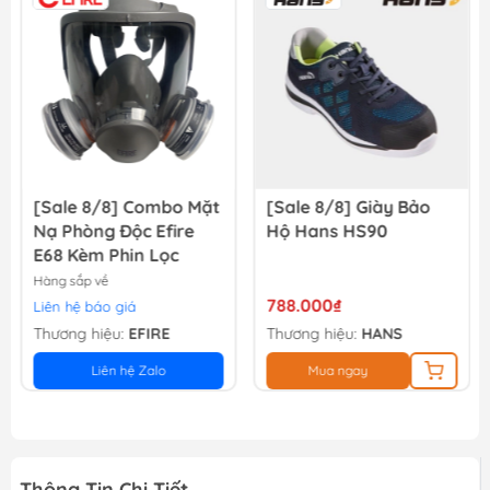
Cuộn Dây Hơi Tự Rút 14m WADFOW WAZ3515
909.000₫
1.010.000₫
[Sale 8/8] Combo Mặt
[Sale 8/8] Giày Bảo
Nạ Phòng Độc Efire
Hộ Hans HS90
E68 Kèm Phin Lọc
Hàng sắp về
788.000₫
Liên hệ báo giá
Thương hiệu:
EFIRE
Thương hiệu:
HANS
Liên hệ Zalo
Mua ngay
Thông Tin Chi Tiết