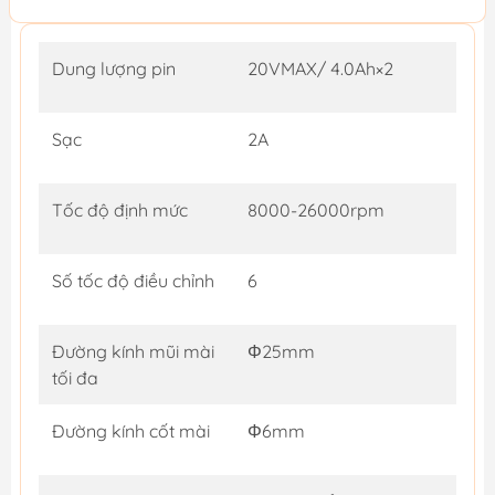
Dung lượng pin
20VMAX/ 4.0Ah×2
Sạc
2A
Tốc độ định mức
8000-26000rpm
Số tốc độ điều chỉnh
6
Đường kính mũi mài
Φ25mm
tối đa
Đường kính cốt mài
Φ6mm