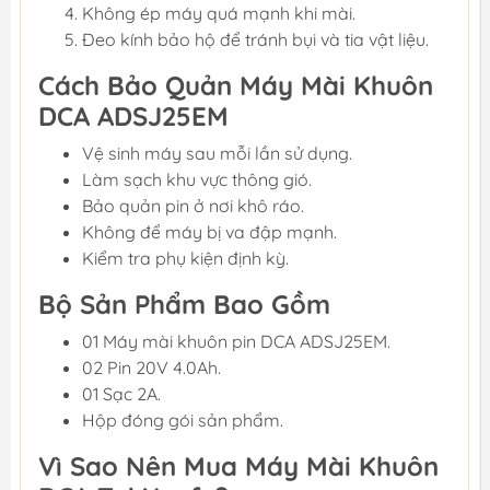
Không ép máy quá mạnh khi mài.
Đeo kính bảo hộ để tránh bụi và tia vật liệu.
Cách Bảo Quản Máy Mài Khuôn
DCA ADSJ25EM
Vệ sinh máy sau mỗi lần sử dụng.
Làm sạch khu vực thông gió.
Bảo quản pin ở nơi khô ráo.
Không để máy bị va đập mạnh.
Kiểm tra phụ kiện định kỳ.
Bộ Sản Phẩm Bao Gồm
01 Máy mài khuôn pin DCA ADSJ25EM.
02 Pin 20V 4.0Ah.
01 Sạc 2A.
Hộp đóng gói sản phẩm.
Vì Sao Nên Mua Máy Mài Khuôn