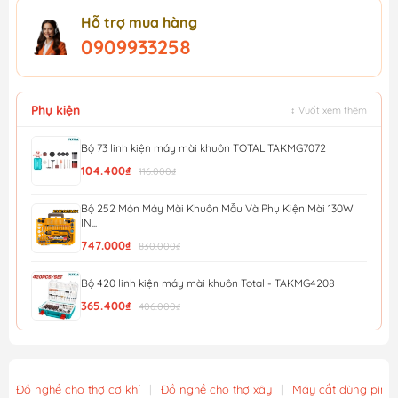
Hỗ trợ mua hàng
0909933258
Phụ kiện
↕ Vuốt xem thêm
Bộ 73 linh kiện máy mài khuôn TOTAL TAKMG7072
104.400₫
116.000₫
Bộ 252 Món Máy Mài Khuôn Mẫu Và Phụ Kiện Mài 130W
IN...
747.000₫
830.000₫
Bộ 420 linh kiện máy mài khuôn Total - TAKMG4208
365.400₫
406.000₫
Bộ 8 linh kiện máy mài khuôn TOTAL TAKMG5008
66.600₫
74.000₫
Đồ nghề cho thợ cơ khí
|
Đồ nghề cho thợ xây
|
Máy cắt dùng pin