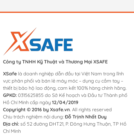
Công ty TNHH Kỹ Thuật và Thương Mại XSAFE
XSafe
là doanh nghiệp dẫn đầu tại Việt Nam trong lĩnh
vực phân phối và bán lẻ máy móc – dụng cụ cầm tay –
thiết bị bảo hộ lao động, cam kết 100% hàng chính hãng.
GPKD:
0315625855 do Sở Kế hoạch và Đầu tư Thành phố
Hồ Chí Minh cấp ngày
12/04/2019
Copyright © 2016 by Xsafe.vn
. All rights reserved
Chịu trách nghiệm nội dung:
Đỗ Trịnh Nhất Duy
Địa chỉ:
số 52 đường ĐHT21, P. Đông Hưng Thuận, TP Hồ
Chí Minh