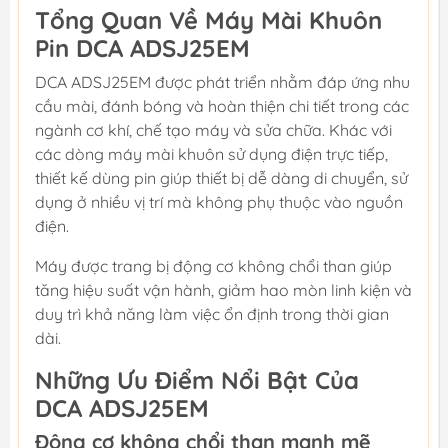
Tổng Quan Về Máy Mài Khuôn
Pin DCA ADSJ25EM
DCA ADSJ25EM được phát triển nhằm đáp ứng nhu
cầu mài, đánh bóng và hoàn thiện chi tiết trong các
ngành cơ khí, chế tạo máy và sửa chữa. Khác với
các dòng máy mài khuôn sử dụng điện trực tiếp,
thiết kế dùng pin giúp thiết bị dễ dàng di chuyển, sử
dụng ở nhiều vị trí mà không phụ thuộc vào nguồn
điện.
Máy được trang bị động cơ không chổi than giúp
tăng hiệu suất vận hành, giảm hao mòn linh kiện và
duy trì khả năng làm việc ổn định trong thời gian
dài.
Những Ưu Điểm Nổi Bật Của
DCA ADSJ25EM
Động cơ không chổi than mạnh mẽ