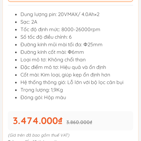
Dung lượng pin: 20VMAX/ 4.0Ah×2
Sạc: 2A
Tốc độ định mức: 8000-26000rpm
Số tốc độ điều chỉnh: 6
Đường kính mũi mài tối đa: Φ25mm
Đường kính cốt mài: Φ6mm
Loại mô tơ: Không chổi than
Đặc điểm mô tơ: Hiệu quả và ổn định
Cốt mài: Kim loại, giúp kẹp ổn định hơn
Hệ thống thông gió: Lỗ lớn với bộ lọc cản bụi
Trọng lượng: 1,9Kg
Đóng gói: Hộp màu
3.474.000₫
3.860.000₫
(Giá trên đã bao gồm thuế VAT)