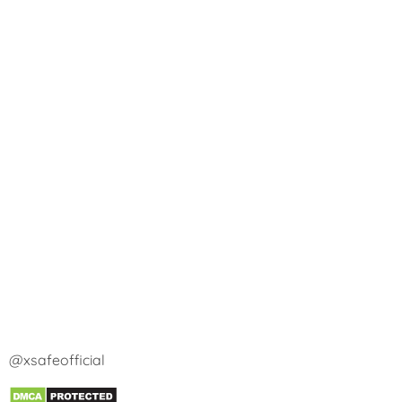
@xsafeofficial