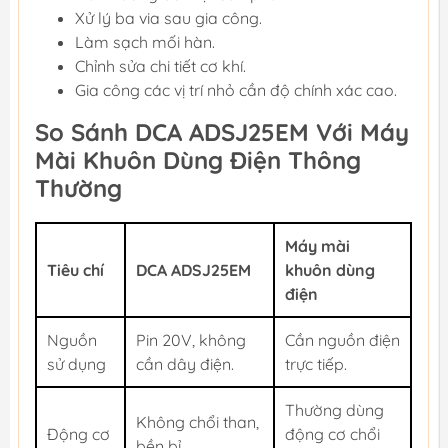
Xử lý ba via sau gia công.
Làm sạch mối hàn.
Chỉnh sửa chi tiết cơ khí.
Gia công các vị trí nhỏ cần độ chính xác cao.
So Sánh DCA ADSJ25EM Với Máy
Mài Khuôn Dùng Điện Thông
Thường
Máy mài
Tiêu chí
DCA ADSJ25EM
khuôn dùng
điện
Nguồn
Pin 20V, không
Cần nguồn điện
sử dụng
cần dây điện.
trực tiếp.
Thường dùng
Không chổi than,
Động cơ
động cơ chổi
bền bỉ.