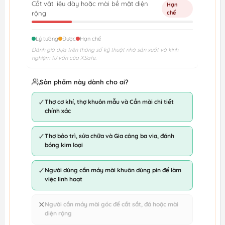
Cắt vật liệu dày hoặc mài bề mặt diện
Hạn
rộng
chế
Lý tưởng
Được
Hạn chế
Đánh giá dựa trên thông số kỹ thuật nhà sản xuất và kinh
nghiệm tư vấn của XSafe.
Sản phẩm này dành cho ai?
✓
Thợ cơ khí, thợ khuôn mẫu và Cần mài chi tiết
chính xác
✓
Thợ bảo trì, sửa chữa và Gia công ba via, đánh
bóng kim loại
✓
Người dùng cần máy mài khuôn dùng pin để làm
việc linh hoạt
✕
Người cần máy mài góc để cắt sắt, đá hoặc mài
diện rộng