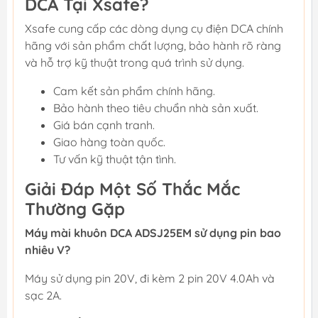
DCA Tại Xsafe?
Xsafe cung cấp các dòng dụng cụ điện DCA chính
hãng với sản phẩm chất lượng, bảo hành rõ ràng
và hỗ trợ kỹ thuật trong quá trình sử dụng.
Cam kết sản phẩm chính hãng.
Bảo hành theo tiêu chuẩn nhà sản xuất.
Giá bán cạnh tranh.
Giao hàng toàn quốc.
Tư vấn kỹ thuật tận tình.
Giải Đáp Một Số Thắc Mắc
Thường Gặp
Máy mài khuôn DCA ADSJ25EM sử dụng pin bao
nhiêu V?
Máy sử dụng pin 20V, đi kèm 2 pin 20V 4.0Ah và
sạc 2A.