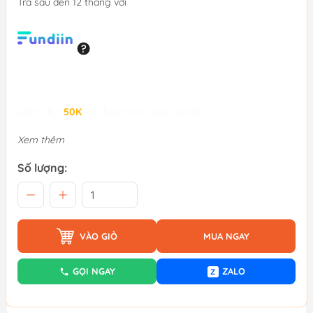
Trả sau đến 12 tháng với
Giảm đến
50K
khi thanh toán qua Fundiin.
Xem thêm
Số lượng:
VÀO GIỎ
MUA NGAY
GỌI NGAY
ZALO
Z