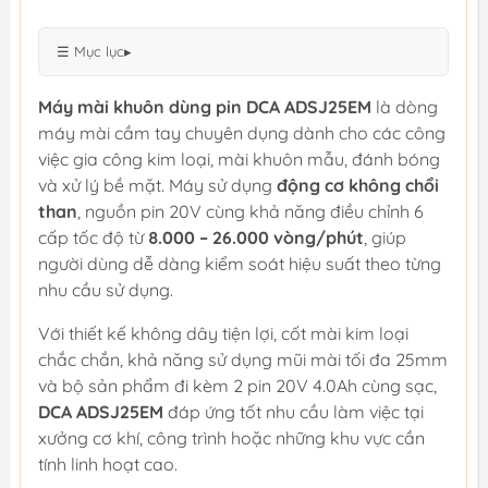
☰ Mục lục
▸
Máy mài khuôn dùng pin DCA ADSJ25EM
là dòng
máy mài cầm tay chuyên dụng dành cho các công
việc gia công kim loại, mài khuôn mẫu, đánh bóng
và xử lý bề mặt. Máy sử dụng
động cơ không chổi
than
, nguồn pin 20V cùng khả năng điều chỉnh 6
cấp tốc độ từ
8.000 – 26.000 vòng/phút
, giúp
người dùng dễ dàng kiểm soát hiệu suất theo từng
nhu cầu sử dụng.
Với thiết kế không dây tiện lợi, cốt mài kim loại
chắc chắn, khả năng sử dụng mũi mài tối đa 25mm
và bộ sản phẩm đi kèm 2 pin 20V 4.0Ah cùng sạc,
DCA ADSJ25EM
đáp ứng tốt nhu cầu làm việc tại
xưởng cơ khí, công trình hoặc những khu vực cần
tính linh hoạt cao.