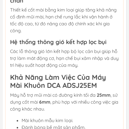
chắn
Thiết kế cốt mài bằng kim loại giúp tăng khả năng
cố định mũi mài, hạn chế rung lắc khi vận hành ở
tốc độ cao, từ đó nâng cao độ chính xác khi gia
công.
Hệ thống thông gió kết hợp lọc bụi
Các lỗ thông gió lớn kết hợp bộ lọc cản bụi giúp hỗ
trợ làm mát động cơ, hạn chế bụi xâm nhập và duy
trì hiệu suất hoạt động của máy.
Khả Năng Làm Việc Của Máy
Mài Khuôn DCA ADSJ25EM
Máy hỗ trợ mũi mài có đường kính tối đa
25mm
, sử
dụng cốt mài
6mm
, phù hợp với nhiều công việc gia
công khác nhau.
Mài khuôn mẫu kim loại.
Đánh bóng bề mặt sản phẩm.