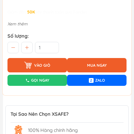
Giảm đến
50K
khi thanh toán qua Fundiin.
Xem thêm
Số lượng:
VÀO GIỎ
MUA NGAY
GỌI NGAY
ZALO
Z
Tại Sao Nên Chọn XSAFE?
100% Hàng chính hãng