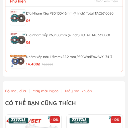
Phụ kiện
↕ Vuốt xem thêm
Đĩa Nhám Xếp P80 100x16mm (4 inch) Total TAC6310080
0₫
Đĩa nhám xếp P60 100mm (4 inch) TOTAL TAC6310060
0₫
Nhám xếp nâu 115mmx22.2 mm,P80 WadFow WYL3413
14.400₫
16.000₫
Nhám xếp nâu 115mmx22.2 mm,P40 WadFow WYL0411
12.600₫
14.000₫
Bộ mài, dũa
|
Máy mài Ingco
|
Máy mài khuôn
Đá mài kim loại 115x6x22.2mm WadFow WAC1347
CÓ THỂ BẠN CŨNG THÍCH
13.500₫
15.000₫
-10%
-10%
Nhám xếp P40 - 100mm Total TAC6310040