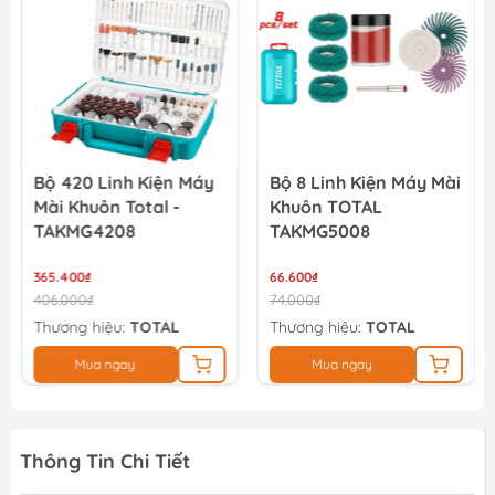
13.500₫
15.000₫
Bộ 420 Linh Kiện Máy
Bộ 8 Linh Kiện Máy Mài
Mài Khuôn Total -
Khuôn TOTAL
TAKMG4208
TAKMG5008
365.400₫
66.600₫
406.000₫
74.000₫
Thương hiệu:
TOTAL
Thương hiệu:
TOTAL
Mua ngay
Mua ngay
Thông Tin Chi Tiết