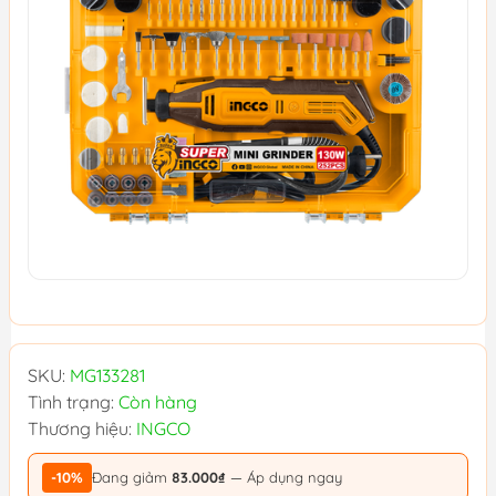
SKU:
MG133281
Tình trạng:
Còn hàng
Thương hiệu:
INGCO
-10%
Đang giảm
83.000₫
— Áp dụng ngay