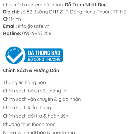
Chịu trách nghiệm nội dung:
Đỗ Trịnh Nhất Duy
Địa chỉ:
số 52 đường ĐHT21, P. Đông Hưng Thuận, TP Hồ
Chí Minh
Email:
info@xsafe.vn
Hotline:
090 9933 258
Chính Sách & Hướng Dẫn
Thông tin hàng hóa
Chính sách bảo mật thông tin
Chính sách vận chuyển & giao nhận
Chính sách kiểm hàng
Chính sách đổi trả & hoàn tiền
Phương thức thanh toán
Nghĩa vụ người bán & người mua