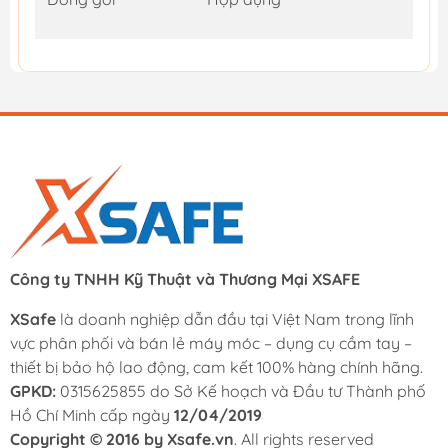
Công ty TNHH Kỹ Thuật và Thương Mại XSAFE
XSafe
là doanh nghiệp dẫn đầu tại Việt Nam trong lĩnh
vực phân phối và bán lẻ máy móc – dụng cụ cầm tay –
thiết bị bảo hộ lao động, cam kết 100% hàng chính hãng.
GPKD:
0315625855 do Sở Kế hoạch và Đầu tư Thành phố
Hồ Chí Minh cấp ngày
12/04/2019
Copyright © 2016 by Xsafe.vn
. All rights reserved