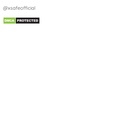
@xsafeofficial