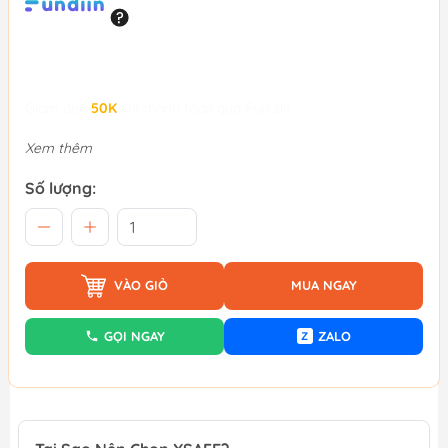
Giảm đến
50K
khi thanh toán qua Fundiin.
Xem thêm
Số lượng:
VÀO GIỎ
MUA NGAY
GỌI NGAY
ZALO
Z