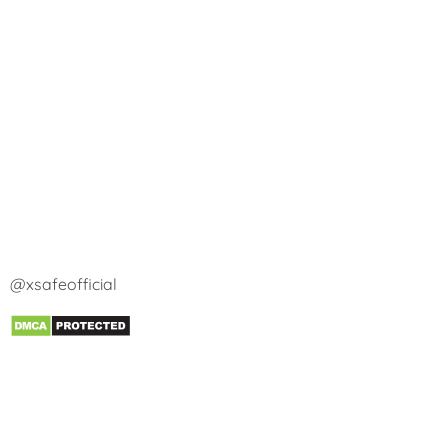
@xsafeofficial