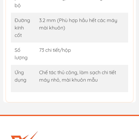
bộ
Đường
3.2 mm (Phù hợp hầu hết các máy
kính
mài khuôn)
cốt
Số
73 chi tiết/hộp
lượng
Ứng
Chế tác thủ công, làm sạch chi tiết
dụng
máy nhỏ, mài khuôn mẫu