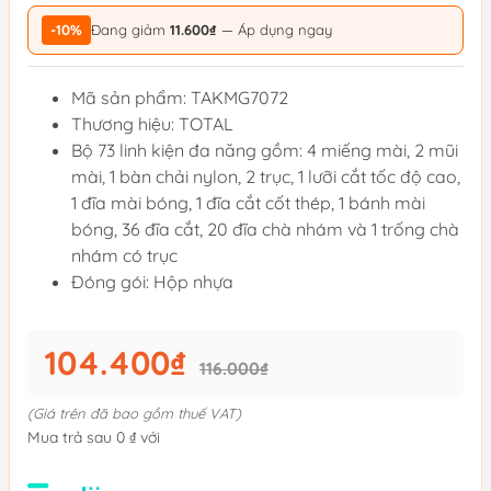
-10%
Đang giảm
11.600₫
— Áp dụng ngay
Mã sản phẩm: TAKMG7072
Thương hiệu: TOTAL
Bộ 73 linh kiện đa năng gồm: 4 miếng mài, 2 mũi
mài, 1 bàn chải nylon, 2 trục, 1 lưỡi cắt tốc độ cao,
1 đĩa mài bóng, 1 đĩa cắt cốt thép, 1 bánh mài
bóng, 36 đĩa cắt, 20 đĩa chà nhám và 1 trống chà
nhám có trục
Đóng gói: Hộp nhựa
104.400₫
116.000₫
(Giá trên đã bao gồm thuế VAT)
Mua trả sau 0 ₫ với