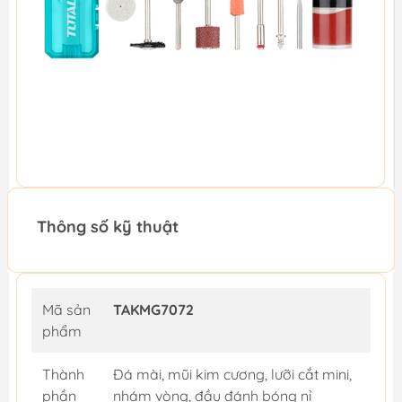
Thông số kỹ thuật
Mã sản
TAKMG7072
phẩm
Thành
Đá mài, mũi kim cương, lưỡi cắt mini,
phần
nhám vòng, đầu đánh bóng nỉ