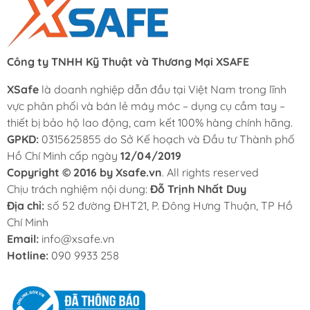
Công ty TNHH Kỹ Thuật và Thương Mại XSAFE
XSafe
là doanh nghiệp dẫn đầu tại Việt Nam trong lĩnh
vực phân phối và bán lẻ máy móc – dụng cụ cầm tay –
thiết bị bảo hộ lao động, cam kết 100% hàng chính hãng.
GPKD:
0315625855 do Sở Kế hoạch và Đầu tư Thành phố
Hồ Chí Minh cấp ngày
12/04/2019
Copyright © 2016 by Xsafe.vn
. All rights reserved
Chịu trách nghiệm nội dung:
Đỗ Trịnh Nhất Duy
Địa chỉ:
số 52 đường ĐHT21, P. Đông Hưng Thuận, TP Hồ
Chí Minh
Email:
info@xsafe.vn
Hotline:
090 9933 258