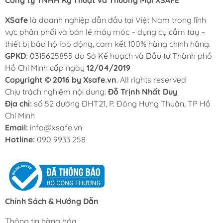
XSafe
là doanh nghiệp dẫn đầu tại Việt Nam trong lĩnh
vực phân phối và bán lẻ máy móc – dụng cụ cầm tay –
thiết bị bảo hộ lao động, cam kết 100% hàng chính hãng.
GPKD:
0315625855 do Sở Kế hoạch và Đầu tư Thành phố
Hồ Chí Minh cấp ngày
12/04/2019
Copyright © 2016 by Xsafe.vn
. All rights reserved
Chịu trách nghiệm nội dung:
Đỗ Trịnh Nhất Duy
Địa chỉ:
số 52 đường ĐHT21, P. Đông Hưng Thuận, TP Hồ
Chí Minh
Email:
info@xsafe.vn
Hotline:
090 9933 258
Chính Sách & Hướng Dẫn
Thông tin hàng hóa