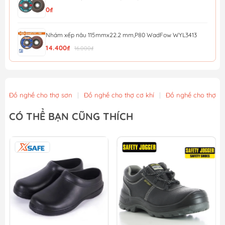
0₫
Nhám xếp nâu 115mmx22.2 mm,P80 WadFow WYL3413
14.400₫
16.000₫
Nhám xếp nâu 115mmx22.2 mm,P40 WadFow WYL0411
12.600₫
14.000₫
Đồ nghề cho thợ sơn
|
Đồ nghề cho thợ cơ khí
|
Đồ nghề cho thợ x
Đá mài kim loại 115x6x22.2mm WadFow WAC1347
CÓ THỂ BẠN CŨNG THÍCH
13.500₫
15.000₫
Nhám xếp P40 - 100mm Total TAC6310040
13.500₫
15.000₫