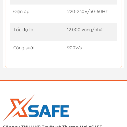
Điện áp
220-230V/50-60Hz
Tốc độ tải
12.000 vòng/phút
Công suất
900Ws
Công ty TNHH Kỹ Thuật và Thương Mại XSAFE