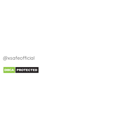
@xsafeofficial