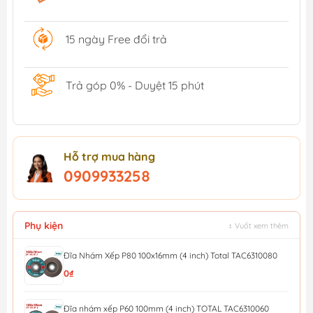
15 ngày Free đổi trả
Trả góp 0% - Duyệt 15 phút
Hỗ trợ mua hàng
0909933258
Phụ kiện
↕ Vuốt xem thêm
Đĩa Nhám Xếp P80 100x16mm (4 inch) Total TAC6310080
0₫
Đĩa nhám xếp P60 100mm (4 inch) TOTAL TAC6310060