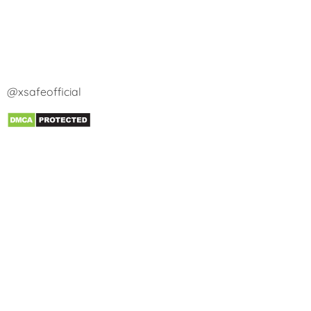
@xsafeofficial