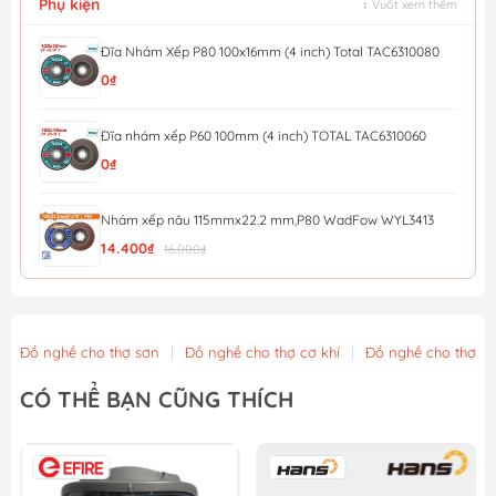
Phụ kiện
↕ Vuốt xem thêm
Đĩa Nhám Xếp P80 100x16mm (4 inch) Total TAC6310080
0₫
Đĩa nhám xếp P60 100mm (4 inch) TOTAL TAC6310060
0₫
Nhám xếp nâu 115mmx22.2 mm,P80 WadFow WYL3413
14.400₫
16.000₫
Nhám xếp nâu 115mmx22.2 mm,P40 WadFow WYL0411
12.600₫
14.000₫
Đồ nghề cho thợ sơn
|
Đồ nghề cho thợ cơ khí
|
Đồ nghề cho thợ x
Đá mài kim loại 115x6x22.2mm WadFow WAC1347
CÓ THỂ BẠN CŨNG THÍCH
13.500₫
15.000₫
Nhám xếp P40 - 100mm Total TAC6310040