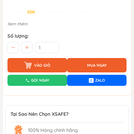
Giảm đến
50K
khi thanh toán qua Fundiin.
Xem thêm
Số lượng:
VÀO GIỎ
MUA NGAY
GỌI NGAY
ZALO
Z
Tại Sao Nên Chọn XSAFE?
100% Hàng chính hãng