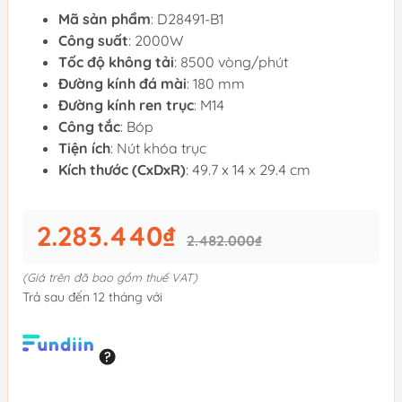
Mã sản phẩm
: D28491-B1
Công suất
: 2000W
Tốc độ không tải
: 8500 vòng/phút
Đường kính đá mài
: 180 mm
Đường kính ren trục
: M14
Công tắc
: Bóp
Tiện ích
: Nút khóa trục
Kích thước (CxDxR)
: 49.7 x 14 x 29.4 cm
2.283.440₫
2.482.000₫
(Giá trên đã bao gồm thuế VAT)
Trả sau đến 12 tháng với