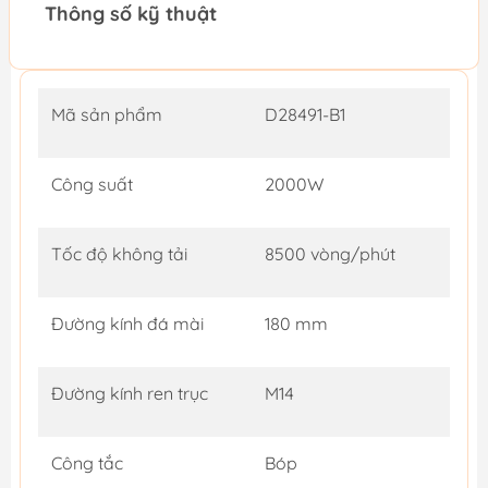
Thông số kỹ thuật
Mã sản phẩm
D28491-B1
Công suất
2000W
Tốc độ không tải
8500 vòng/phút
Đường kính đá mài
180 mm
Đường kính ren trục
M14
Công tắc
Bóp