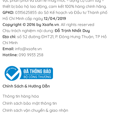
vực phân phối và bán lẻ máy móc – dụng cụ cầm tay –
thiết bị bảo hộ lao động, cam kết 100% hàng chính hãng.
GPKD:
0315625855 do Sở Kế hoạch và Đầu tư Thành phố
Hồ Chí Minh cấp ngày
12/04/2019
Copyright © 2016 by Xsafe.vn
. All rights reserved
Chịu trách nghiệm nội dung:
Đỗ Trịnh Nhất Duy
Địa chỉ:
số 52 đường ĐHT21, P. Đông Hưng Thuận, TP Hồ
Chí Minh
Email:
info@xsafe.vn
Hotline:
090 9933 258
Chính Sách & Hướng Dẫn
Thông tin hàng hóa
Chính sách bảo mật thông tin
Chính sách vận chuyển & giao nhận