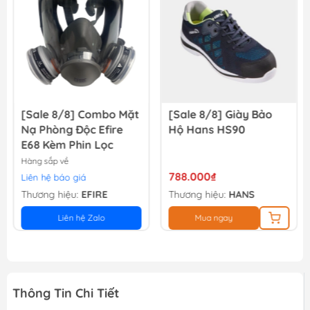
13.500₫
15.000₫
[Sale 8/8] Combo Mặt
[Sale 8/8] Giày Bảo
Nạ Phòng Độc Efire
Hộ Hans HS90
E68 Kèm Phin Lọc
Hàng sắp về
788.000₫
Liên hệ báo giá
Thương hiệu:
EFIRE
Thương hiệu:
HANS
Liên hệ Zalo
Mua ngay
Thông Tin Chi Tiết