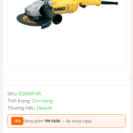
SKU:
D28491-B1
Tình trạng:
Còn hàng
Thương hiệu:
Dewalt
-8%
Đang giảm
198.560₫
— Áp dụng ngay