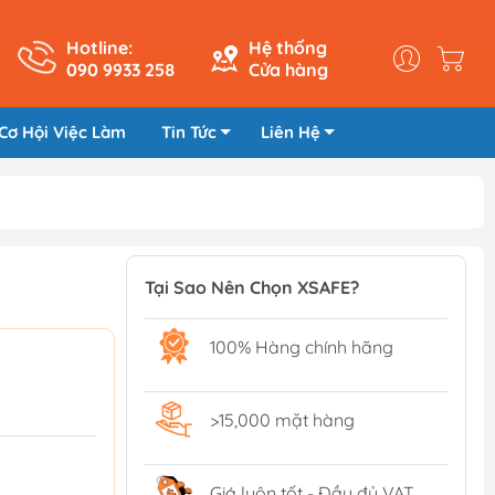
Hotline:
Hệ thống
090 9933 258
Cửa hàng
Cơ Hội Việc Làm
Tin Tức
Liên Hệ
Tại Sao Nên Chọn XSAFE?
100% Hàng chính hãng
>15,000 mặt hàng
Giá luôn tốt - Đầy đủ VAT