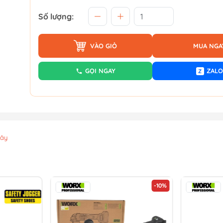
Số lượng:
VÀO GIỎ
MUA NGA
GỌI NGAY
ZALO
Z
xây
-10%