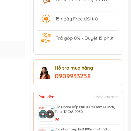
15 ngày Free đổi trả
Trả góp 0% - Duyệt 15 phút
Hỗ trợ mua hàng
0909933258
Phụ kiện
↕ Vuốt xem thêm
Đĩa Nhám Xếp P80 100x16mm (4 inch)
Total TAC6310080
0₫
Đĩa nhám xếp P60 100mm (4 inch)