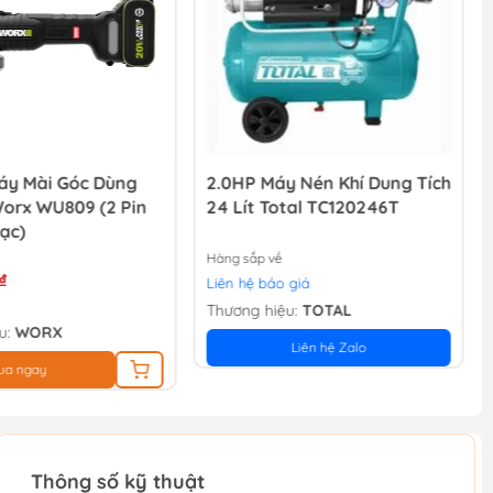
y Mài Góc Dùng
2.0HP Máy Nén Khí Dung Tích
Worx WU809 (2 Pin
24 Lít Total TC120246T
ạc)
Hàng sắp về
₫
Liên hệ báo giá
Thương hiệu:
TOTAL
u:
WORX
Liên hệ Zalo
ua ngay
Thông số kỹ thuật