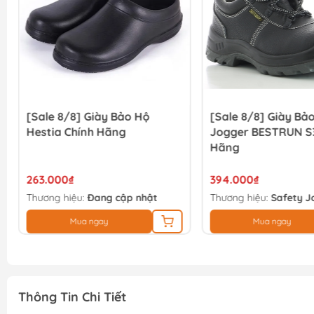
[Sale 8/8] Giày Bảo Hộ
[Sale 8/8] Giày Bả
Hestia Chính Hãng
Jogger BESTRUN S3
Hãng
263.000₫
394.000₫
Thương hiệu:
Đang cập nhật
Thương hiệu:
Safety J
Mua ngay
Mua ngay
Thông Tin Chi Tiết