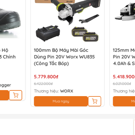
o Hộ
100mm Bộ Máy Mài Góc
125mm Má
 Chính
Dùng Pin 20V Worx WU835
Pin 20V 
(Công Tắc Bóp)
4.0Ah & S
5.779.800₫
5.418.900
6.422.000₫
6.021.000₫
ogger
Thương hiệu:
WORX
Thương hiệ
Mua ngay
M