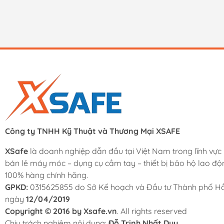
Công ty TNHH Kỹ Thuật và Thương Mại XSAFE
XSafe
là doanh nghiệp dẫn đầu tại Việt Nam trong lĩnh vực
bán lẻ máy móc – dụng cụ cầm tay – thiết bị bảo hộ lao độ
100% hàng chính hãng.
GPKD:
0315625855 do Sở Kế hoạch và Đầu tư Thành phố Hồ
ngày
12/04/2019
Copyright © 2016 by Xsafe.vn
. All rights reserved
Chịu trách nghiệm nội dung:
Đỗ Trịnh Nhất Duy