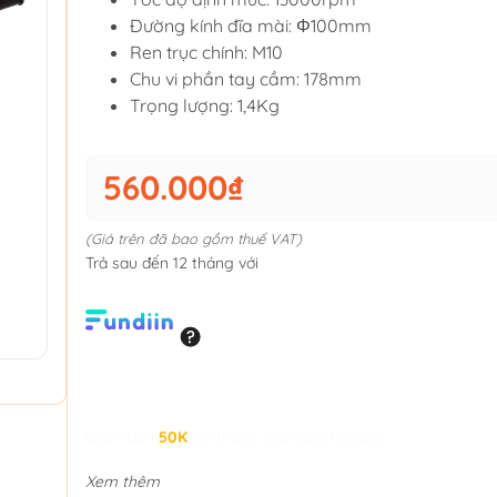
Đường kính đĩa mài: Φ100mm
Ren trục chính: M10
Chu vi phần tay cầm: 178mm
Trọng lượng: 1,4Kg
560.000₫
(Giá trên đã bao gồm thuế VAT)
Trả sau đến 12 tháng với
Giảm đến
50K
khi thanh toán qua Fundiin.
Xem thêm