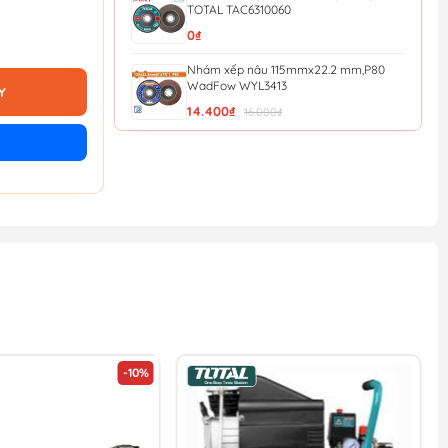
TOTAL TAC6310060
0₫
Nhám xếp nâu 115mmx22.2 mm,P80
WadFow WYL3413
Y
14.400₫
16.000₫
Nhám xếp nâu 115mmx22.2 mm,P40
WadFow WYL0411
12.600₫
14.000₫
Đá mài kim loại 115x6x22.2mm
WadFow WAC1347
13.500₫
15.000₫
Nhám xếp P40 - 100mm Total
TAC6310040
13.500₫
15.000₫
-10%