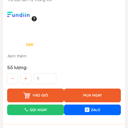
Giảm đến
50K
khi thanh toán qua Fundiin.
Xem thêm
Số lượng:
VÀO GIỎ
MUA NGAY
GỌI NGAY
ZALO
Z