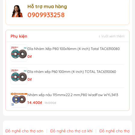
Hỗ trợ mua hàng
0909933258
Phụ kiện
↕ Vuốt xem thêm
Đĩa Nhám Xếp P80 100x16mm (4 inch) Total TAC6310080
0₫
Đĩa nhám xếp P60 100mm (4 inch) TOTAL TAC6310060
0₫
Nhám xếp nâu 115mmx22.2 mm,P80 WadFow WYL3413
14.400₫
16.000₫
Nhám xếp nâu 115mmx22.2 mm,P40 WadFow WYL0411
12.600₫
14.000₫
Đồ nghề cho thợ sơn
|
Đồ nghề cho thợ cơ khí
|
Đồ nghề cho thợ x