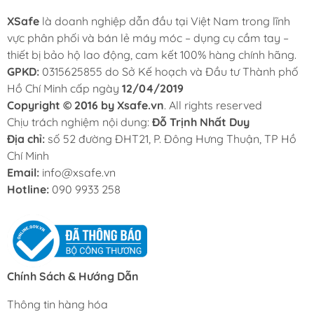
XSafe
là doanh nghiệp dẫn đầu tại Việt Nam trong lĩnh
vực phân phối và bán lẻ máy móc – dụng cụ cầm tay –
thiết bị bảo hộ lao động, cam kết 100% hàng chính hãng.
GPKD:
0315625855 do Sở Kế hoạch và Đầu tư Thành phố
Hồ Chí Minh cấp ngày
12/04/2019
Copyright © 2016 by Xsafe.vn
. All rights reserved
Chịu trách nghiệm nội dung:
Đỗ Trịnh Nhất Duy
Địa chỉ:
số 52 đường ĐHT21, P. Đông Hưng Thuận, TP Hồ
Chí Minh
Email:
info@xsafe.vn
Hotline:
090 9933 258
Chính Sách & Hướng Dẫn
Thông tin hàng hóa