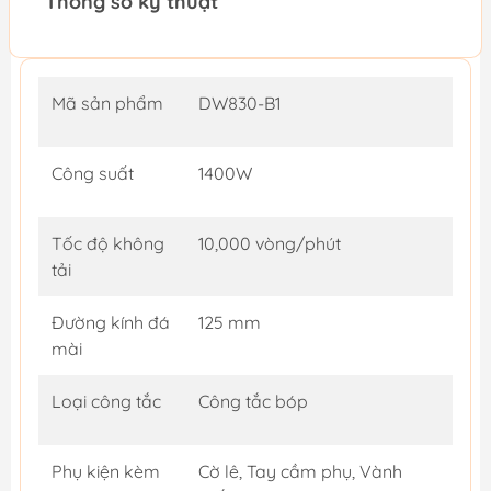
Thông số kỹ thuật
Mã sản phẩm
DW830-B1
Công suất
1400W
Tốc độ không
10,000 vòng/phút
tải
Đường kính đá
125 mm
mài
Loại công tắc
Công tắc bóp
Phụ kiện kèm
Cờ lê, Tay cầm phụ, Vành