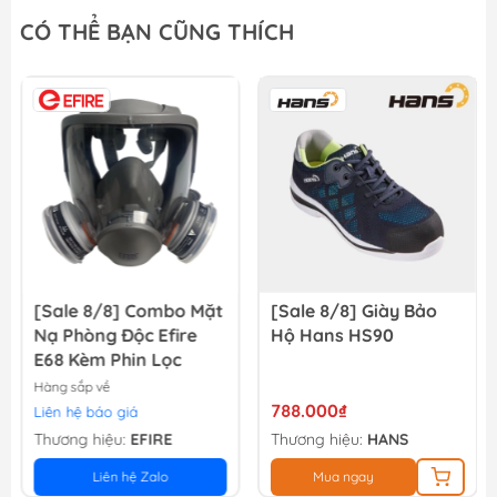
Đá mài kim loại 115x6x22.2mm WadFow WAC1347
CÓ THỂ BẠN CŨNG THÍCH
13.500₫
15.000₫
Nhám xếp P40 - 100mm Total TAC6310040
13.500₫
15.000₫
[Sale 8/8] Combo Mặt
[Sale 8/8] Giày Bảo
Nạ Phòng Độc Efire
Hộ Hans HS90
E68 Kèm Phin Lọc
Hàng sắp về
788.000₫
Liên hệ báo giá
Thương hiệu:
EFIRE
Thương hiệu:
HANS
Liên hệ Zalo
Mua ngay