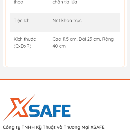
theo
chắn tia lửa
Tiện ích
Nút khóa trục
Kích thước
Cao 11.5 cm, Dài 25 cm, Rộng
(CxDxR)
40 cm
Công ty TNHH Kỹ Thuật và Thương Mại XSAFE