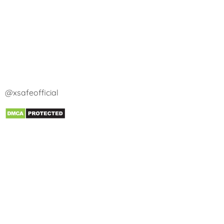
@xsafeofficial