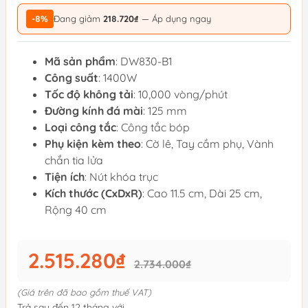
-8%
Đang giảm
218.720₫
— Áp dụng ngay
Mã sản phẩm
: DW830-B1
Công suất
: 1400W
Tốc độ không tải
: 10,000 vòng/phút
Đường kính đá mài
: 125 mm
Loại công tắc
: Công tắc bóp
Phụ kiện kèm theo
: Cờ lê, Tay cầm phụ, Vành
chắn tia lửa
Tiện ích
: Nút khóa trục
Kích thước (CxDxR)
: Cao 11.5 cm, Dài 25 cm,
Rộng 40 cm
2.515.280₫
2.734.000₫
(Giá trên đã bao gồm thuế VAT)
Trả sau đến 12 tháng với