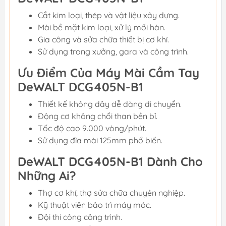
Cắt kim loại, thép và vật liệu xây dựng.
Mài bề mặt kim loại, xử lý mối hàn.
Gia công và sửa chữa thiết bị cơ khí.
Sử dụng trong xưởng, gara và công trình.
Ưu Điểm Của Máy Mài Cầm Tay
DeWALT DCG405N-B1
Thiết kế không dây dễ dàng di chuyển.
Động cơ không chổi than bền bỉ.
Tốc độ cao 9.000 vòng/phút.
Sử dụng đĩa mài 125mm phổ biến.
DeWALT DCG405N-B1 Dành Cho
Những Ai?
Thợ cơ khí, thợ sửa chữa chuyên nghiệp.
Kỹ thuật viên bảo trì máy móc.
Đội thi công công trình.