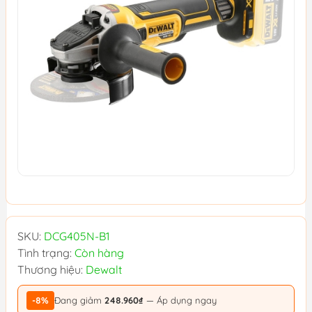
SKU:
DCG405N-B1
Tình trạng:
Còn hàng
Thương hiệu:
Dewalt
-8%
Đang giảm
248.960₫
— Áp dụng ngay