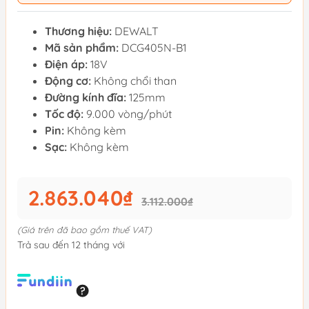
Thương hiệu:
DEWALT
Mã sản phẩm:
DCG405N-B1
Điện áp:
18V
Động cơ:
Không chổi than
Đường kính đĩa:
125mm
Tốc độ:
9.000 vòng/phút
Pin:
Không kèm
Sạc:
Không kèm
2.863.040₫
3.112.000₫
(Giá trên đã bao gồm thuế VAT)
Trả sau đến 12 tháng với