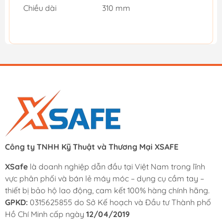
Chiều dài
310 mm
Công ty TNHH Kỹ Thuật và Thương Mại XSAFE
XSafe
là doanh nghiệp dẫn đầu tại Việt Nam trong lĩnh
vực phân phối và bán lẻ máy móc – dụng cụ cầm tay –
thiết bị bảo hộ lao động, cam kết 100% hàng chính hãng.
GPKD:
0315625855 do Sở Kế hoạch và Đầu tư Thành phố
Hồ Chí Minh cấp ngày
12/04/2019