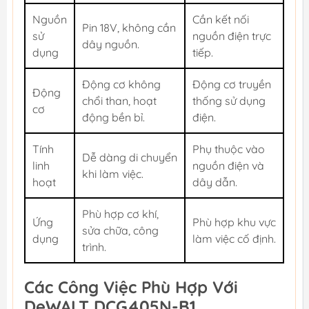
Nguồn
Cần kết nối
Pin 18V, không cần
sử
nguồn điện trực
dây nguồn.
dụng
tiếp.
Động cơ không
Động cơ truyền
Động
chổi than, hoạt
thống sử dụng
cơ
động bền bỉ.
điện.
Tính
Phụ thuộc vào
Dễ dàng di chuyển
linh
nguồn điện và
khi làm việc.
hoạt
dây dẫn.
Phù hợp cơ khí,
Ứng
Phù hợp khu vực
sửa chữa, công
dụng
làm việc cố định.
trình.
Các Công Việc Phù Hợp Với
DeWALT DCG405N-B1