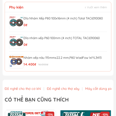
Phụ kiện
↕ Vuốt xem thêm
Đĩa Nhám Xếp P80 100x16mm (4 inch) Total TAC6310080
0₫
Đĩa nhám xếp P60 100mm (4 inch) TOTAL TAC6310060
0₫
Nhám xếp nâu 115mmx22.2 mm,P80 WadFow WYL3413
14.400₫
16.000₫
Nhám xếp nâu 115mmx22.2 mm,P40 WadFow WYL0411
12.600₫
14.000₫
Đồ nghề cho thợ cơ khí
|
Đồ nghề cho thợ xây
|
Máy cắt dùng pin
Đá mài kim loại 115x6x22.2mm WadFow WAC1347
CÓ THỂ BẠN CŨNG THÍCH
13.500₫
15.000₫
-13%
-10%