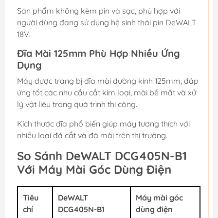
Sản phẩm không kèm pin và sạc, phù hợp với
người dùng đang sử dụng hệ sinh thái pin DeWALT
18V.
Đĩa Mài 125mm Phù Hợp Nhiều Ứng
Dụng
Máy được trang bị đĩa mài đường kính 125mm, đáp
ứng tốt các nhu cầu cắt kim loại, mài bề mặt và xử
lý vật liệu trong quá trình thi công.
Kích thước đĩa phổ biến giúp máy tương thích với
nhiều loại đá cắt và đá mài trên thị trường.
So Sánh DeWALT DCG405N-B1
Với Máy Mài Góc Dùng Điện
Tiêu
DeWALT
Máy mài góc
chí
DCG405N-B1
dùng điện