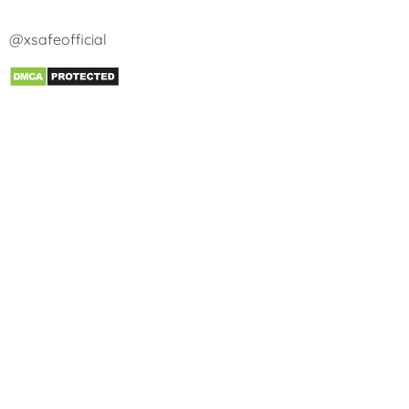
@xsafeofficial