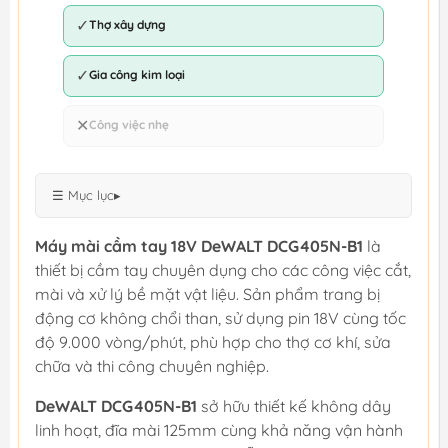
✓
Thợ xây dựng
✓
Gia công kim loại
✕
Công việc nhẹ
☰ Mục lục
▸
Máy mài cầm tay 18V DeWALT DCG405N-B1
là
thiết bị cầm tay chuyên dụng cho các công việc cắt,
mài và xử lý bề mặt vật liệu. Sản phẩm trang bị
động cơ không chổi than, sử dụng pin 18V cùng tốc
độ 9.000 vòng/phút, phù hợp cho thợ cơ khí, sửa
chữa và thi công chuyên nghiệp.
DeWALT DCG405N-B1
sở hữu thiết kế không dây
linh hoạt, đĩa mài 125mm cùng khả năng vận hành