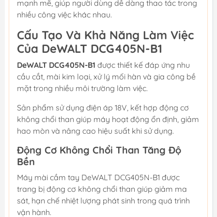
mạnh mẽ, giúp người dùng dễ dàng thao tác trong
nhiều công việc khác nhau.
Cấu Tạo Và Khả Năng Làm Việc
Của DeWALT DCG405N-B1
DeWALT DCG405N-B1
được thiết kế đáp ứng nhu
cầu cắt, mài kim loại, xử lý mối hàn và gia công bề
mặt trong nhiều môi trường làm việc.
Sản phẩm sử dụng điện áp 18V, kết hợp động cơ
không chổi than giúp máy hoạt động ổn định, giảm
hao mòn và nâng cao hiệu suất khi sử dụng.
Động Cơ Không Chổi Than Tăng Độ
Bền
Máy mài cầm tay DeWALT DCG405N-B1 được
trang bị động cơ không chổi than giúp giảm ma
sát, hạn chế nhiệt lượng phát sinh trong quá trình
vận hành.