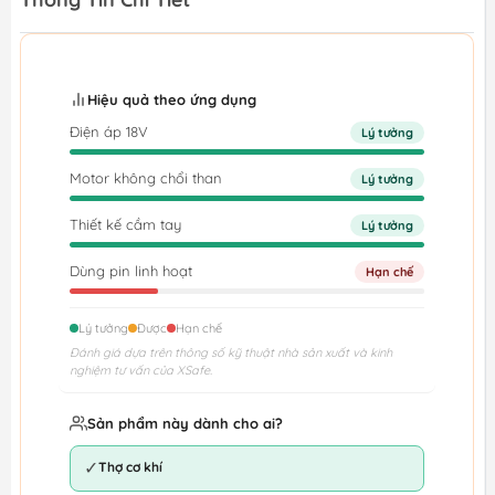
Hiệu quả theo ứng dụng
Điện áp 18V
Lý tưởng
Motor không chổi than
Lý tưởng
Thiết kế cầm tay
Lý tưởng
Dùng pin linh hoạt
Hạn chế
Lý tưởng
Được
Hạn chế
Đánh giá dựa trên thông số kỹ thuật nhà sản xuất và kinh
nghiệm tư vấn của XSafe.
Sản phẩm này dành cho ai?
✓
Thợ cơ khí