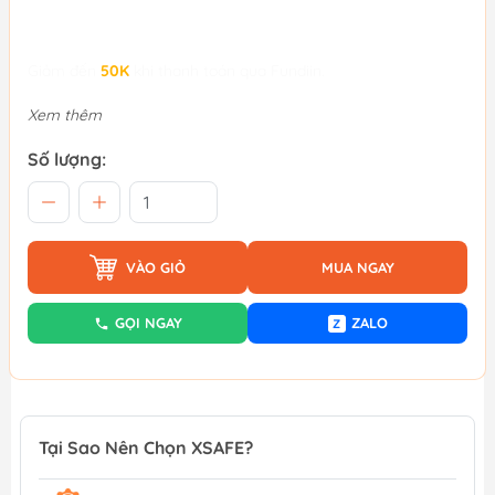
Giảm đến
50K
khi thanh toán qua Fundiin.
Xem thêm
Số lượng:
VÀO GIỎ
MUA NGAY
GỌI NGAY
ZALO
Z
Tại Sao Nên Chọn XSAFE?