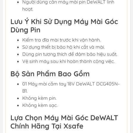
Người dùng cần máy mài pin DeWALT linh
hoạt.
Lưu Ý Khi Sử Dụng Máy Mài Góc
Dùng Pin
Kiểm tra đĩa mài trước khi vận hành.
Sử dụng thiết bị bảo hộ khi cắt và mài.
Dùng pin tương thích để đảm bảo hiệu suất.
Vệ sinh máy sau khi hoàn thành công việc.
Bộ Sản Phẩm Bao Gồm
01 Máy mài cầm tay 18V DeWALT DCG405N-
B1.
Không kèm pin.
Không kèm sạc.
Lựa Chọn Máy Mài Góc DeWALT
Chính Hãng Tại Xsafe