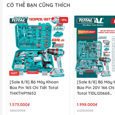
CÓ THỂ BẠN CŨNG THÍCH
-13%
HOT
[Sale 8/8] Bộ Máy Khoan
[Sale 8/8] Bộ Máy
Búa Pin 165 Chi Tiết Total
Búa Pin 20V 166 Chi
THKTHP11652
Total TIDLI20668
THKTHP41667
1.573.000₫
1.998.000₫
1.800.000₫
2.220.000₫