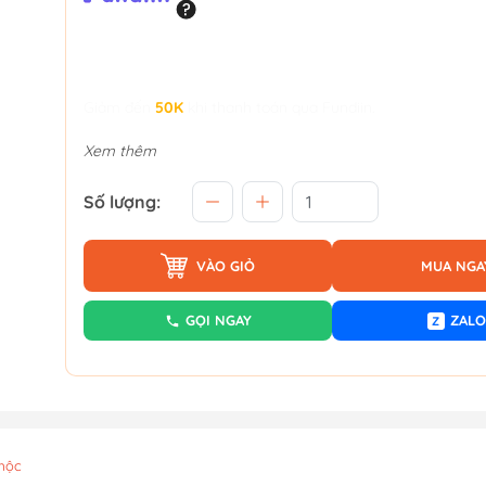
Giảm đến
50K
khi thanh toán qua Fundiin.
Xem thêm
Số lượng:
VÀO GIỎ
MUA NGA
GỌI NGAY
ZALO
Z
mộc