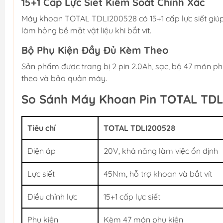
15+1 Cấp Lực Siết Kiểm Soát Chính Xác
Máy khoan TOTAL TDLI200528 có 15+1 cấp lực siết giúp
làm hỏng bề mặt vật liệu khi bắt vít.
Bộ Phụ Kiện Đầy Đủ Kèm Theo
Sản phẩm được trang bị 2 pin 2.0Ah, sạc, bộ 47 món p
theo và bảo quản máy.
So Sánh Máy Khoan Pin TOTAL TDL
Tiêu chí
TOTAL TDLI200528
Điện áp
20V, khả năng làm việc ổn định
Lực siết
45Nm, hỗ trợ khoan và bắt vít
Điều chỉnh lực
15+1 cấp lực siết
Phụ kiện
Kèm 47 món phụ kiện