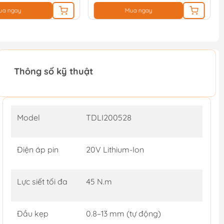
ua ngay
Mua ngay
Thông số kỹ thuật
Model
TDLI200528
Điện áp pin
20V Lithium-Ion
Lực siết tối đa
45 N.m
Đầu kẹp
0.8–13 mm (tự động)