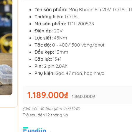
Tên sản phẩm:
Máy Khoan Pin 20V TOTAL T
Thương hiệu:
TOTAL
Mã sản phẩm:
TDLI200528
Điện áp:
20V
Lực siết:
45Nm
Tốc độ:
0 - 400/1500 vòng/phút
Đầu kẹp:
10mm
Cấp lực:
15+1
Pin:
2 pin 2.0Ah
Phụ kiện:
Sạc, 47 món, hộp nhựa
1.189.000₫
1.360.000₫
(Giá trên đã bao gồm thuế VAT)
Trả sau đến 12 tháng với