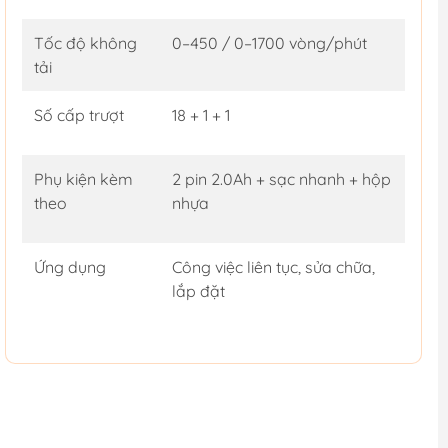
Tốc độ không
0–450 / 0–1700 vòng/phút
tải
Số cấp trượt
18 + 1 + 1
Phụ kiện kèm
2 pin 2.0Ah + sạc nhanh + hộp
theo
nhựa
Ứng dụng
Công việc liên tục, sửa chữa,
lắp đặt