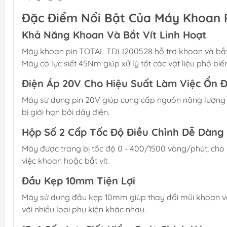
Đặc Điểm Nổi Bật Của Máy Khoan 
Khả Năng Khoan Và Bắt Vít Linh Hoạt
Máy khoan pin TOTAL TDLI200528 hỗ trợ khoan và bắt ví
Máy có lực siết 45Nm giúp xử lý tốt các vật liệu phổ bi
Điện Áp 20V Cho Hiệu Suất Làm Việc Ổn Đ
Máy sử dụng pin 20V giúp cung cấp nguồn năng lượng ổ
bị giới hạn bởi dây điện.
Hộp Số 2 Cấp Tốc Độ Điều Chỉnh Dễ Dàng
Máy được trang bị tốc độ 0 - 400/1500 vòng/phút, cho
việc khoan hoặc bắt vít.
Đầu Kẹp 10mm Tiện Lợi
Máy sử dụng đầu kẹp 10mm giúp thay đổi mũi khoan và
với nhiều loại phụ kiện khác nhau.