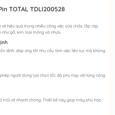
Pin TOTAL TDLI200528
t hiệu quả trong nhiều công việc sửa chữa, lắp ráp.
ến như gỗ, kim loại mỏng và nhựa.
ịnh
n định, đáp ứng tốt nhu cầu làm việc liên tục mà không
 phép người dùng lựa chọn tốc độ phù hợp với từng công
 mũi vít nhanh chóng. Thiết kế này giúp máy phù hợp