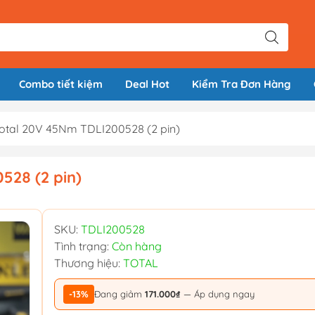
Combo tiết kiệm
Deal Hot
Kiểm Tra Đơn Hàng
otal 20V 45Nm TDLI200528 (2 pin)
528 (2 pin)
SKU:
TDLI200528
Tình trạng:
Còn hàng
Thương hiệu:
TOTAL
-13%
Đang giảm
171.000₫
— Áp dụng ngay