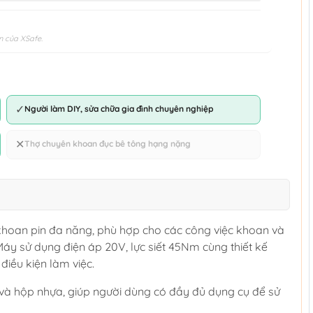
n của XSafe.
✓
Người làm DIY, sửa chữa gia đình chuyên nghiệp
✕
Thợ chuyên khoan đục bê tông hạng nặng
hoan pin đa năng, phù hợp cho các công việc khoan và
 Máy sử dụng điện áp 20V, lực siết 45Nm cùng thiết kế
điều kiện làm việc.
 và hộp nhựa, giúp người dùng có đầy đủ dụng cụ để sử