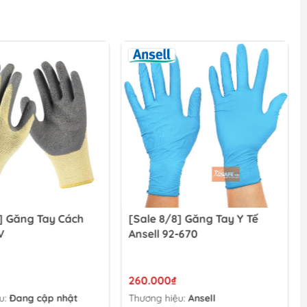
] Găng Tay Cách
[Sale 8/8] Găng Tay Y Tế
V
Ansell 92-670
260.000₫
u:
Đang cập nhật
Thương hiệu:
Ansell