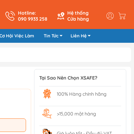
Hotline:
Hệ thống
090 9933 258
Cửa hàng
Cơ Hội Việc Làm
Tin Tức
Liên Hệ
Tại Sao Nên Chọn XSAFE?
100% Hàng chính hãng
>15,000 mặt hàng
Giá luôn tốt - Đầy đủ VAT