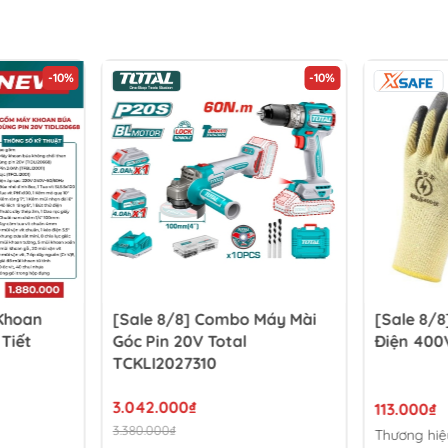
-10%
-10%
 Khoan
[Sale 8/8] Combo Máy Mài
[Sale 8/8
 Tiết
Góc Pin 20V Total
Điện 400
TCKLI2027310
3.042.000₫
113.000₫
3.380.000₫
Thương hiệ