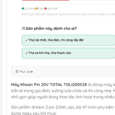
Lý tưởng
Được
Hạn chế
Đánh giá dựa trên thông số kỹ thuật nhà sản xuất và kinh nghiệm tư vấ
Sản phẩm này dành cho ai?
✓
Thợ nội thất, thợ điện, thi công lắp đặt
✓
Thợ cơ khí nhẹ, thợ thạch cao
☰ Mục lục
▸
Máy Khoan Pin 20V TOTAL TDLI200528
là dòng máy k
bắt vít trong gia đình, xưởng sửa chữa và thi công nhẹ.
nhỏ gọn giúp người dùng thao tác linh hoạt trong nhiều 
Sản phẩm đi kèm 2 pin 2.0Ah, sạc, bộ 47 món phụ kiện
dụng ngay sau khi mua.