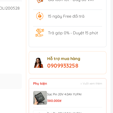
DLI200528
15 ngày Free đổi trả
Trả góp 0% - Duyệt 15 phút
Hỗ trợ mua hàng
0909933258
Phụ kiện
↕ Vuốt xem thêm
Sạc Pin 20V 4.0Ah YUPAI
380.000₫