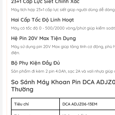
23+1 Cấp Lực Siết Chính Xác
Máy tích hợp 23+1 cấp lực siết giúp người dùng dễ dàng đ
Hai Cấp Tốc Độ Linh Hoạt
Máy có tốc độ 0 - 500/2000 vòng/phút giúp kiểm soát 
Hệ Pin 20V Max Tiện Dụng
Máy sử dụng pin 20V Max giúp tăng tính cơ động, phù h
điện.
Bộ Phụ Kiện Đầy Đủ
Sản phẩm đi kèm 2 pin 4.0Ah, sạc 2A và vali nhựa giúp
So Sánh Máy Khoan Pin DCA ADJZ0
Thường
Tiêu chí
DCA ADJZ06-13EM