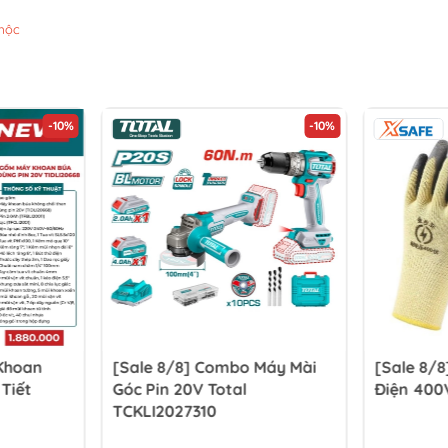
mộc
-10%
-10%
 Khoan
[Sale 8/8] Combo Máy Mài
[Sale 8/8
 Tiết
Góc Pin 20V Total
Điện 400
TCKLI2027310