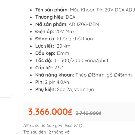
Tên sản phẩm:
Máy Khoan Pin 20V DCA ADJ
Thương hiệu:
DCA
Mã sản phẩm:
ADJZ06-13EM
Điện áp:
20V Max
Động cơ:
Không chổi than
Lực siết:
120Nm
Đầu kẹp:
13mm
Tốc độ:
0 - 500/2000 vòng/phút
Cấp lực:
23+1
Khả năng khoan:
Thép Ø13mm, gỗ Ø45mm
Pin:
2 pin 4.0Ah
Phụ kiện:
Sạc 2A, vali nhựa
3.366.000₫
3.740.000₫
(Giá trên đã bao gồm thuế VAT)
Trả sau đến 12 tháng với