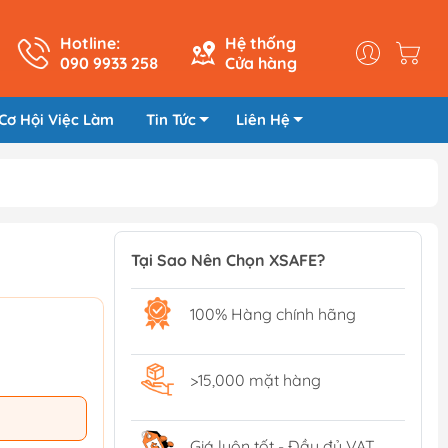
Hotline:
Hệ thống
090 9933 258
Cửa hàng
Cơ Hội Việc Làm
Tin Tức
Liên Hệ
Tại Sao Nên Chọn XSAFE?
100% Hàng chính hãng
>15,000 mặt hàng
Giá luôn tốt - Đầy đủ VAT