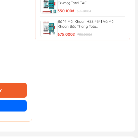
Cr-mo) Total TAC...
350.100₫
389.000₫
Bộ 14 Mũi Khoan HSS 4341 Và Mũi
Khoan Bậc Thang Tota...
675.000₫
750.000₫
Bộ 9 Mũi Khoan Bê Tông Đuôi Gài SDS
Total TACSDL30906
370.800₫
412.000₫
Bộ 49 Mũi Bắt Vít Đa Năng (Thép Cr-
mo) Total TACSDL2...
444.600₫
494.000₫
Y
Bộ 45 Mũi Siết Vít Xoắn Total
TACSDL24501
340.200₫
378.000₫