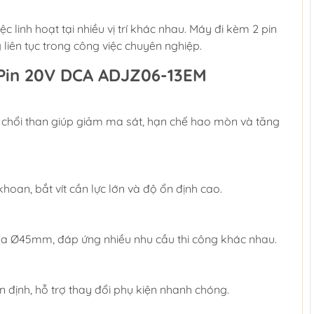
linh hoạt tại nhiều vị trí khác nhau. Máy đi kèm 2 pin
 liên tục trong công việc chuyên nghiệp.
Pin 20V DCA ADJZ06-13EM
hổi than giúp giảm ma sát, hạn chế hao mòn và tăng
hoan, bắt vít cần lực lớn và độ ổn định cao.
đa Ø45mm, đáp ứng nhiều nhu cầu thi công khác nhau.
định, hỗ trợ thay đổi phụ kiện nhanh chóng.