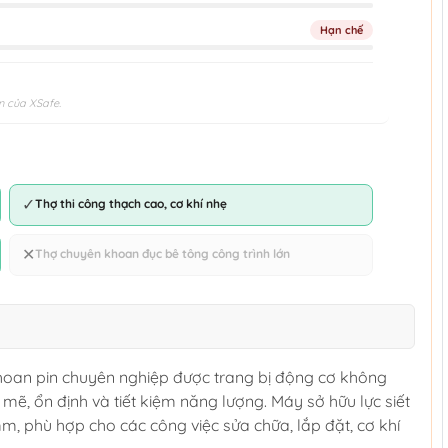
Hạn chế
n của XSafe.
✓
Thợ thi công thạch cao, cơ khí nhẹ
✕
Thợ chuyên khoan đục bê tông công trình lớn
oan pin chuyên nghiệp được trang bị động cơ không
ẽ, ổn định và tiết kiệm năng lượng. Máy sở hữu lực siết
phù hợp cho các công việc sửa chữa, lắp đặt, cơ khí