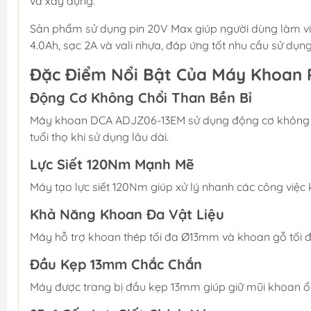
và xây dựng.
Sản phẩm sử dụng pin 20V Max giúp người dùng làm việc 
4.0Ah, sạc 2A và vali nhựa, đáp ứng tốt nhu cầu sử dụng
Đặc Điểm Nổi Bật Của Máy Khoan 
Động Cơ Không Chổi Than Bền Bỉ
Máy khoan DCA ADJZ06-13EM sử dụng động cơ không c
tuổi thọ khi sử dụng lâu dài.
Lực Siết 120Nm Mạnh Mẽ
Máy tạo lực siết 120Nm giúp xử lý nhanh các công việc k
Khả Năng Khoan Đa Vật Liệu
Máy hỗ trợ khoan thép tối đa Ø13mm và khoan gỗ tối 
Đầu Kẹp 13mm Chắc Chắn
Máy được trang bị đầu kẹp 13mm giúp giữ mũi khoan ổn 