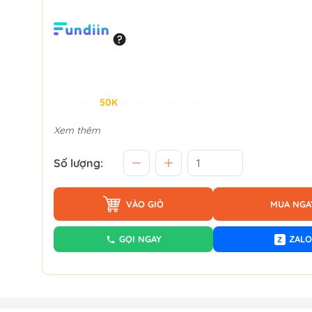
Giảm đến
50K
khi thanh toán qua Fundiin.
Xem thêm
Số lượng:
VÀO GIỎ
MUA NGA
GỌI NGAY
ZALO
Z