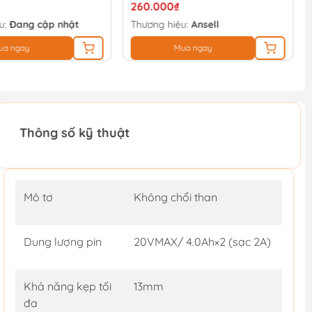
260.000₫
u:
Đang cập nhật
Thương hiệu:
Ansell
ua ngay
Mua ngay
Thông số kỹ thuật
Mô tơ
Không chổi than
Dung lượng pin
20VMAX/ 4.0Ah×2 (sạc 2A)
Khả năng kẹp tối
13mm
đa