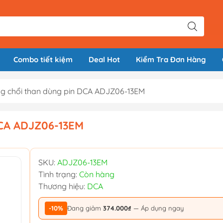
Combo tiết kiệm
Deal Hot
Kiểm Tra Đơn Hàng
g chổi than dùng pin DCA ADJZ06-13EM
DCA ADJZ06-13EM
SKU:
ADJZ06-13EM
Tình trạng:
Còn hàng
Thương hiệu:
DCA
-10%
Đang giảm
374.000₫
— Áp dụng ngay