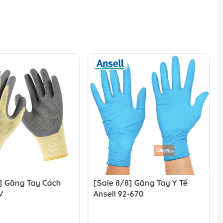
] Găng Tay Cách
[Sale 8/8] Găng Tay Y Tế
V
Ansell 92-670