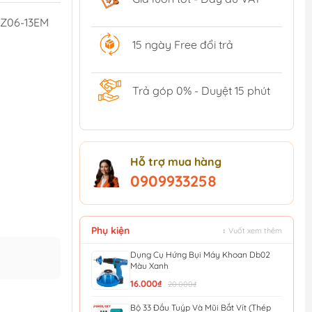
Z06-13EM
15 ngày Free đổi trả
Trả góp 0% - Duyệt 15 phút
Hỗ trợ mua hàng
0909933258
Phụ kiện
↕ Vuốt xem thêm
Dụng Cụ Hứng Bụi Máy Khoan Db02
Màu Xanh
16.000₫
20.000₫
Bộ 33 Đầu Tuýp Và Mũi Bắt Vít (Thép