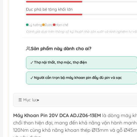
Đục phá bê tông khối lớn
Lý tưởng
Được
Hạn chế
Đánh giá dựa trên thông số kỹ thuật nhà sản xuất và kinh nghiệm tư vấ
Sản phẩm này dành cho ai?
✓
Thợ nội thất, thợ mộc, thợ điện
✓
Người cần trọn bộ máy khoan pin đầy đủ pin và sạc
☰ Mục lục
▸
Máy Khoan Pin 20V DCA ADJZ06-13EM
là dòng máy kh
chổi than hiện đại, mang đến khả năng vận hành mạnh m
120Nm cùng khả năng khoan thép Ø13mm và gỗ Ø45mm, 