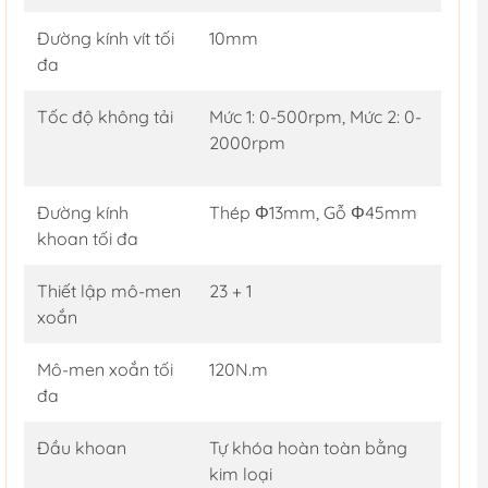
Đường kính vít tối
10mm
đa
Tốc độ không tải
Mức 1: 0-500rpm, Mức 2: 0-
2000rpm
Đường kính
Thép Φ13mm, Gỗ Φ45mm
khoan tối đa
Thiết lập mô-men
23 + 1
xoắn
Mô-men xoắn tối
120N.m
đa
Đầu khoan
Tự khóa hoàn toàn bằng
kim loại