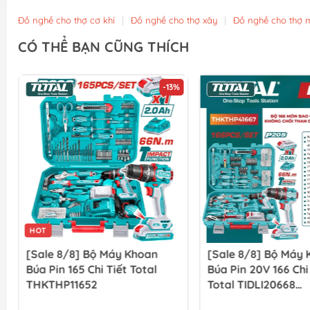
Đồ nghề cho thợ cơ khí
|
Đồ nghề cho thợ xây
|
Đồ nghề cho thợ 
CÓ THỂ BẠN CŨNG THÍCH
-13%
HOT
[Sale 8/8] Bộ Máy Khoan
[Sale 8/8] Bộ Máy
Búa Pin 165 Chi Tiết Total
Búa Pin 20V 166 Chi
THKTHP11652
Total TIDLI20668
THKTHP41667