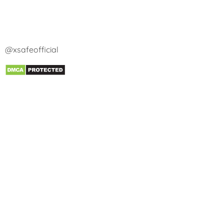
@xsafeofficial