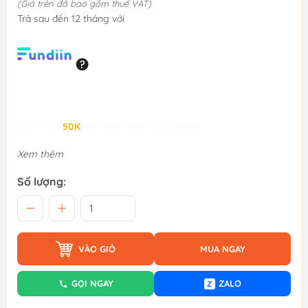
(Giá trên đã bao gồm thuế VAT)
Trả sau đến 12 tháng với
Giảm đến
50K
khi thanh toán qua Fundiin.
Xem thêm
Số lượng:
VÀO GIỎ
MUA NGAY
GỌI NGAY
ZALO
Z