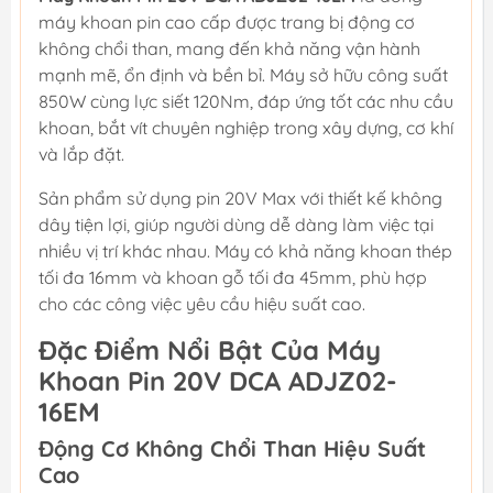
máy khoan pin cao cấp được trang bị động cơ
không chổi than, mang đến khả năng vận hành
mạnh mẽ, ổn định và bền bỉ. Máy sở hữu công suất
850W cùng lực siết 120Nm, đáp ứng tốt các nhu cầu
khoan, bắt vít chuyên nghiệp trong xây dựng, cơ khí
và lắp đặt.
Sản phẩm sử dụng pin 20V Max với thiết kế không
dây tiện lợi, giúp người dùng dễ dàng làm việc tại
nhiều vị trí khác nhau. Máy có khả năng khoan thép
tối đa 16mm và khoan gỗ tối đa 45mm, phù hợp
cho các công việc yêu cầu hiệu suất cao.
Đặc Điểm Nổi Bật Của Máy
Khoan Pin 20V DCA ADJZ02-
16EM
Động Cơ Không Chổi Than Hiệu Suất
Cao