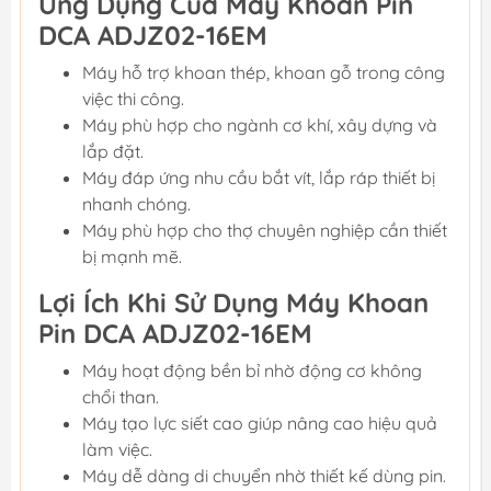
Ứng Dụng Của Máy Khoan Pin
DCA ADJZ02-16EM
Máy hỗ trợ khoan thép, khoan gỗ trong công
việc thi công.
Máy phù hợp cho ngành cơ khí, xây dựng và
lắp đặt.
Máy đáp ứng nhu cầu bắt vít, lắp ráp thiết bị
nhanh chóng.
Máy phù hợp cho thợ chuyên nghiệp cần thiết
bị mạnh mẽ.
Lợi Ích Khi Sử Dụng Máy Khoan
Pin DCA ADJZ02-16EM
Máy hoạt động bền bỉ nhờ động cơ không
chổi than.
Máy tạo lực siết cao giúp nâng cao hiệu quả
làm việc.
Máy dễ dàng di chuyển nhờ thiết kế dùng pin.