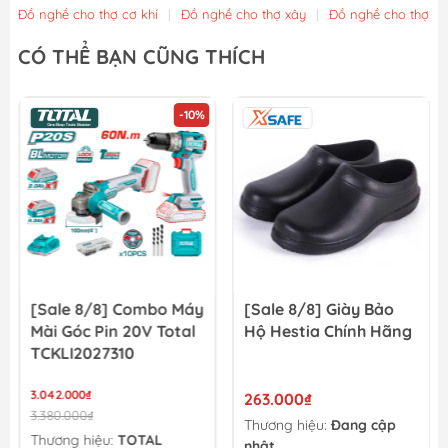
Đồ nghề cho thợ cơ khí
|
Đồ nghề cho thợ xây
|
Đồ nghề cho thợ m
Sạc pin Lithium-ion 16.8V Total TCLI16071
CÓ THỂ BẠN CŨNG THÍCH
76.000₫
86.000₫
-10%
Cốc sạc pin Lithium-ion 12V Total TCLI12081
76.000₫
86.000₫
[Sale 8/8] Combo Máy
[Sale 8/8] Giày Bảo
Mài Góc Pin 20V Total
Hộ Hestia Chính Hãng
TCKLI2027310
3.042.000₫
263.000₫
3.380.000₫
Thương hiệu:
Đang cập
Thương hiệu:
TOTAL
nhật