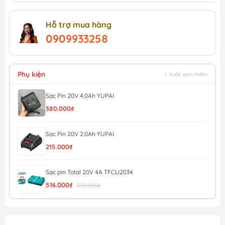
Hỗ trợ mua hàng
0909933258
Phụ kiện
↕ Vuốt xem thêm
Sạc Pin 20V 4.0Ah YUPAI
380.000₫
Sạc Pin 20V 2.0Ah YUPAI
215.000₫
Sạc pin Total 20V 4A TFCLI2034
516.000₫
590.000₫
Bộ 1 pin 4ah và 1 sạc dùng pin 20V TOTAL TFBCPK1012
1.008.000₫
1.120.000₫