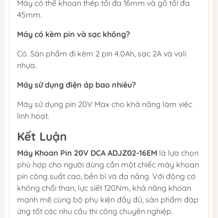
Máy có thể khoan thép tối đa 16mm và gỗ tối đa
45mm.
Máy có kèm pin và sạc không?
Có. Sản phẩm đi kèm 2 pin 4.0Ah, sạc 2A và vali
nhựa.
Máy sử dụng điện áp bao nhiêu?
Máy sử dụng pin 20V Max cho khả năng làm việc
linh hoạt.
Kết Luận
Máy Khoan Pin 20V DCA ADJZ02-16EM
là lựa chọn
phù hợp cho người dùng cần một chiếc máy khoan
pin công suất cao, bền bỉ và đa năng. Với động cơ
không chổi than, lực siết 120Nm, khả năng khoan
mạnh mẽ cùng bộ phụ kiện đầy đủ, sản phẩm đáp
ứng tốt các nhu cầu thi công chuyên nghiệp.