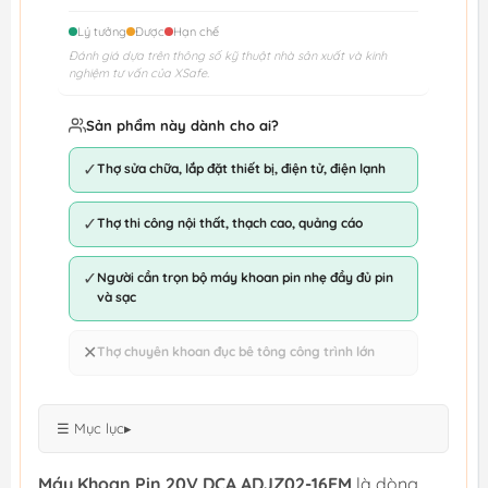
Lý tưởng
Được
Hạn chế
Đánh giá dựa trên thông số kỹ thuật nhà sản xuất và kinh
nghiệm tư vấn của XSafe.
Sản phẩm này dành cho ai?
✓
Thợ sửa chữa, lắp đặt thiết bị, điện tử, điện lạnh
✓
Thợ thi công nội thất, thạch cao, quảng cáo
✓
Người cần trọn bộ máy khoan pin nhẹ đầy đủ pin
và sạc
✕
Thợ chuyên khoan đục bê tông công trình lớn
☰ Mục lục
▸
Máy Khoan Pin 20V DCA ADJZ02-16EM
là dòng