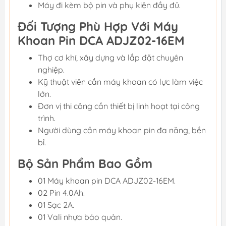
Máy đi kèm bộ pin và phụ kiện đầy đủ.
Đối Tượng Phù Hợp Với Máy
Khoan Pin DCA ADJZ02-16EM
Thợ cơ khí, xây dựng và lắp đặt chuyên
nghiệp.
Kỹ thuật viên cần máy khoan có lực làm việc
lớn.
Đơn vị thi công cần thiết bị linh hoạt tại công
trình.
Người dùng cần máy khoan pin đa năng, bền
bỉ.
Bộ Sản Phẩm Bao Gồm
01 Máy khoan pin DCA ADJZ02-16EM.
02 Pin 4.0Ah.
01 Sạc 2A.
01 Vali nhựa bảo quản.