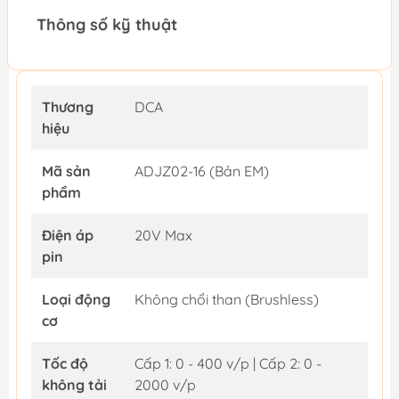
Thông số kỹ thuật
Thương
DCA
hiệu
Mã sản
ADJZ02-16 (Bản EM)
phẩm
Điện áp
20V Max
pin
Loại động
Không chổi than (Brushless)
cơ
Tốc độ
Cấp 1: 0 - 400 v/p | Cấp 2: 0 -
không tải
2000 v/p