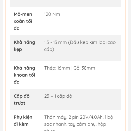
Mô-men
120 Nm
xoắn tối
đa
Khả năng
1.5 - 13 mm (Đầu kẹp kim loại cao
kẹp
cấp)
Khả năng
Thép: 16mm | Gỗ: 38mm
khoan tối
đa
Cấp độ
25 + 1 cấp độ
trượt
Phụ kiện
Thân máy, 2 pin 20V/4.0Ah, 1 bộ
đi kèm
sạc nhanh, tay cầm phụ, hộp
nhựa