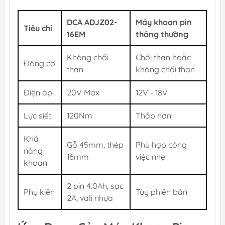
DCA ADJZ02-
Máy khoan pin
Tiêu chí
16EM
thông thường
Không chổi
Chổi than hoặc
Động cơ
than
không chổi than
Điện áp
20V Max
12V - 18V
Lực siết
120Nm
Thấp hơn
Khả
Gỗ 45mm, thép
Phù hợp công
năng
16mm
việc nhẹ
khoan
2 pin 4.0Ah, sạc
Phụ kiện
Tùy phiên bản
2A, vali nhựa