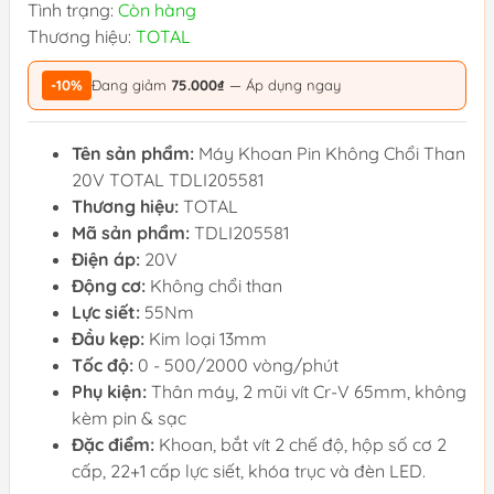
Tình trạng:
Còn hàng
Thương hiệu:
TOTAL
-10%
Đang giảm
75.000₫
— Áp dụng ngay
Tên sản phẩm:
Máy Khoan Pin Không Chổi Than
20V TOTAL TDLI205581
Thương hiệu:
TOTAL
Mã sản phẩm:
TDLI205581
Điện áp:
20V
Động cơ:
Không chổi than
Lực siết:
55Nm
Đầu kẹp:
Kim loại 13mm
Tốc độ:
0 - 500/2000 vòng/phút
Phụ kiện:
Thân máy, 2 mũi vít Cr-V 65mm, không
kèm pin & sạc
Đặc điểm:
Khoan, bắt vít 2 chế độ, hộp số cơ 2
cấp, 22+1 cấp lực siết, khóa trục và đèn LED.