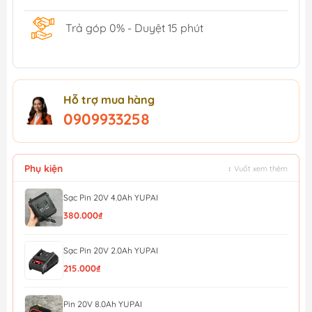
Trả góp 0% - Duyệt 15 phút
Hỗ trợ mua hàng
0909933258
Phụ kiện
↕ Vuốt xem thêm
Sạc Pin 20V 4.0Ah YUPAI
380.000₫
Sạc Pin 20V 2.0Ah YUPAI
215.000₫
Pin 20V 8.0Ah YUPAI