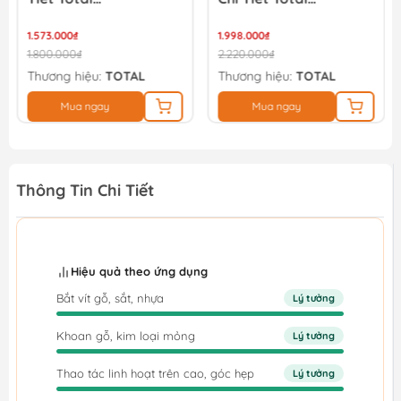
1652
TIDLI20668
THKTHP41667
1.998.000₫
3.042.000₫
2.220.000₫
3.380.000₫
ệu:
TOTAL
Thương hiệu:
TOTAL
Thương hiệu:
ngay
Mua ngay
Mua nga
Thông Tin Chi Tiết
Hiệu quả theo ứng dụng
Bắt vít gỗ, sắt, nhựa
Lý tưởng
Khoan gỗ, kim loại mỏng
Lý tưởng
Thao tác linh hoạt trên cao, góc hẹp
Lý tưởng