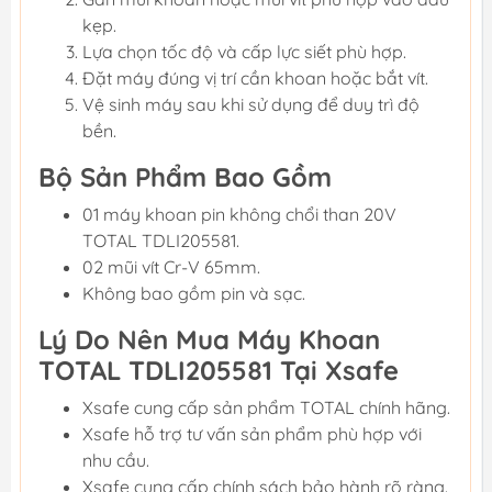
kẹp.
Lựa chọn tốc độ và cấp lực siết phù hợp.
Đặt máy đúng vị trí cần khoan hoặc bắt vít.
Vệ sinh máy sau khi sử dụng để duy trì độ
bền.
Bộ Sản Phẩm Bao Gồm
01 máy khoan pin không chổi than 20V
TOTAL TDLI205581.
02 mũi vít Cr-V 65mm.
Không bao gồm pin và sạc.
Lý Do Nên Mua Máy Khoan
TOTAL TDLI205581 Tại Xsafe
Xsafe cung cấp sản phẩm TOTAL chính hãng.
Xsafe hỗ trợ tư vấn sản phẩm phù hợp với
nhu cầu.
Xsafe cung cấp chính sách bảo hành rõ ràng.