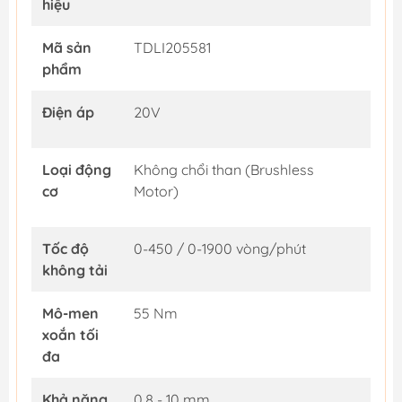
hiệu
Mã sản
TDLI205581
phẩm
Điện áp
20V
Loại động
Không chổi than (Brushless
cơ
Motor)
Tốc độ
0-450 / 0-1900 vòng/phút
không tải
Mô-men
55 Nm
xoắn tối
đa
Khả năng
0.8 - 10 mm