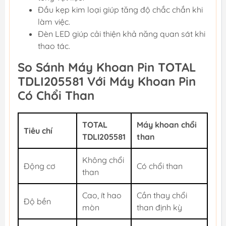
Đầu kẹp kim loại giúp tăng độ chắc chắn khi
làm việc.
Đèn LED giúp cải thiện khả năng quan sát khi
thao tác.
So Sánh Máy Khoan Pin TOTAL
TDLI205581 Với Máy Khoan Pin
Có Chổi Than
TOTAL
Máy khoan chổi
Tiêu chí
TDLI205581
than
Không chổi
Động cơ
Có chổi than
than
Cao, ít hao
Cần thay chổi
Độ bền
mòn
than định kỳ