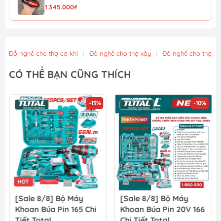
1.345.000₫
Pin 20V 6.0Ah YUPAI
1.170.000₫
Đồ nghề cho thợ cơ khí
|
Đồ nghề cho thợ xây
|
Đồ nghề cho thợ m
Pin 20V 4.0Ah YUPAI
CÓ THỂ BẠN CŨNG THÍCH
850.000₫
-13%
-10%
Pin 20V 2.0Ah YUPAI
490.000₫
8] Bộ Máy
[Sale 8/8] Bộ Máy
[Sale 8/8]
a Pin 165 Chi
Khoan Búa Pin 20V 166
Mài Góc Pin
l
Chi Tiết Total
TCKLI20273