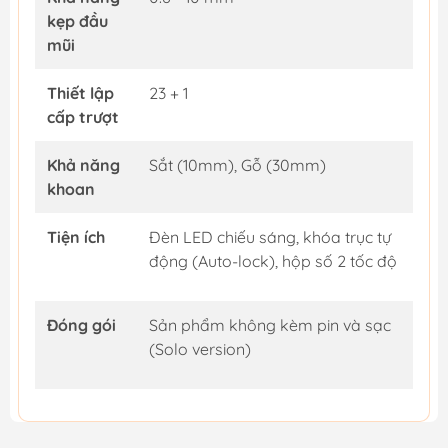
kẹp đầu
mũi
Thiết lập
23 + 1
cấp trượt
Khả năng
Sắt (10mm), Gỗ (30mm)
khoan
Tiện ích
Đèn LED chiếu sáng, khóa trục tự
động (Auto-lock), hộp số 2 tốc độ
Đóng gói
Sản phẩm không kèm pin và sạc
(Solo version)