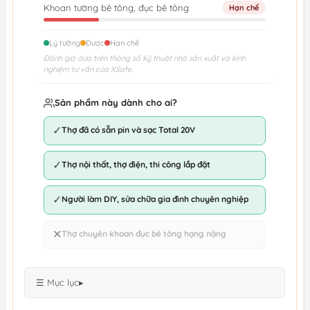
Khoan tường bê tông, đục bê tông
Hạn chế
Lý tưởng
Được
Hạn chế
Đánh giá dựa trên thông số kỹ thuật nhà sản xuất và kinh
nghiệm tư vấn của XSafe.
Sản phẩm này dành cho ai?
✓
Thợ đã có sẵn pin và sạc Total 20V
✓
Thợ nội thất, thợ điện, thi công lắp đặt
✓
Người làm DIY, sửa chữa gia đình chuyên nghiệp
✕
Thợ chuyên khoan đục bê tông hạng nặng
☰ Mục lục
▸