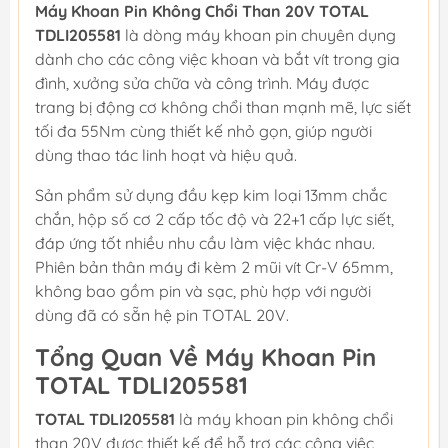
Máy Khoan Pin Không Chổi Than 20V TOTAL
TDLI205581
là dòng máy khoan pin chuyên dụng
dành cho các công việc khoan và bắt vít trong gia
đình, xưởng sửa chữa và công trình. Máy được
trang bị động cơ không chổi than mạnh mẽ, lực siết
tối đa 55Nm cùng thiết kế nhỏ gọn, giúp người
dùng thao tác linh hoạt và hiệu quả.
Sản phẩm sử dụng đầu kẹp kim loại 13mm chắc
chắn, hộp số cơ 2 cấp tốc độ và 22+1 cấp lực siết,
đáp ứng tốt nhiều nhu cầu làm việc khác nhau.
Phiên bản thân máy đi kèm 2 mũi vít Cr-V 65mm,
không bao gồm pin và sạc, phù hợp với người
dùng đã có sẵn hệ pin TOTAL 20V.
Tổng Quan Về Máy Khoan Pin
TOTAL TDLI205581
TOTAL TDLI205581
là máy khoan pin không chổi
than 20V được thiết kế để hỗ trợ các công việc