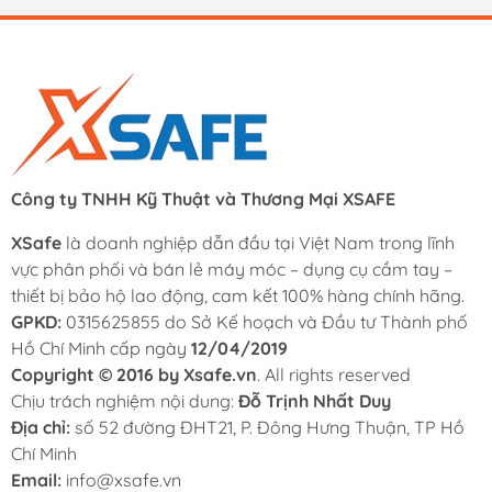
Công ty TNHH Kỹ Thuật và Thương Mại XSAFE
XSafe
là doanh nghiệp dẫn đầu tại Việt Nam trong lĩnh
vực phân phối và bán lẻ máy móc – dụng cụ cầm tay –
thiết bị bảo hộ lao động, cam kết 100% hàng chính hãng.
GPKD:
0315625855 do Sở Kế hoạch và Đầu tư Thành phố
Hồ Chí Minh cấp ngày
12/04/2019
Copyright © 2016 by Xsafe.vn
. All rights reserved
Chịu trách nghiệm nội dung:
Đỗ Trịnh Nhất Duy
Địa chỉ:
số 52 đường ĐHT21, P. Đông Hưng Thuận, TP Hồ
Chí Minh
Email:
info@xsafe.vn