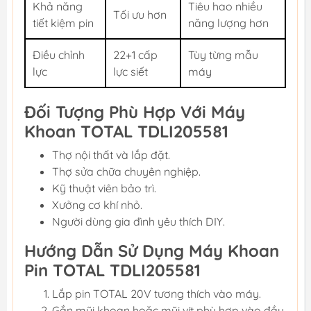
Khả năng
Tiêu hao nhiều
Tối ưu hơn
tiết kiệm pin
năng lượng hơn
Điều chỉnh
22+1 cấp
Tùy từng mẫu
lực
lực siết
máy
Đối Tượng Phù Hợp Với Máy
Khoan TOTAL TDLI205581
Thợ nội thất và lắp đặt.
Thợ sửa chữa chuyên nghiệp.
Kỹ thuật viên bảo trì.
Xưởng cơ khí nhỏ.
Người dùng gia đình yêu thích DIY.
Hướng Dẫn Sử Dụng Máy Khoan
Pin TOTAL TDLI205581
Lắp pin TOTAL 20V tương thích vào máy.
Gắn mũi khoan hoặc mũi vít phù hợp vào đầu