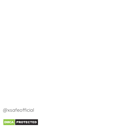
@xsafeofficial