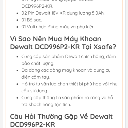
DCD996P2-KR.
02 Pin Dewalt 18V XR dung lượng 5.0Ah.
01 Bộ sạc.
01 Vali nhựa đựng máy và phụ kiện.
Vì Sao Nên Mua Máy Khoan
Dewalt DCD996P2-KR Tại Xsafe?
Cung cấp sản phẩm Dewalt chính hãng, đảm
bảo chất lượng.
Đa dạng các dòng máy khoan và dụng cụ
điện cầm tay.
Hỗ trợ tư vấn lựa chọn thiết bị phù hợp với nhu
cầu sử dụng.
Cung cấp thông tin sản phẩm rõ ràng và hỗ
trợ khách hàng tận tình.
Câu Hỏi Thường Gặp Về Dewalt
DCD996P2-KR