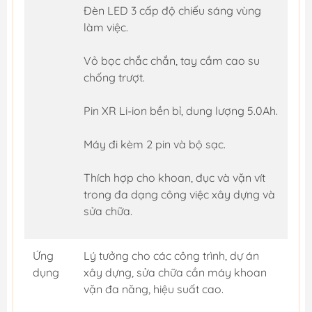
Đèn LED 3 cấp độ chiếu sáng vùng
làm việc.
Vỏ bọc chắc chắn, tay cầm cao su
chống trượt.
Pin XR Li-ion bền bỉ, dung lượng 5.0Ah.
Máy đi kèm 2 pin và bộ sạc.
Thích hợp cho khoan, đục và vặn vít
trong đa dạng công việc xây dựng và
sửa chữa.
Ứng
Lý tưởng cho các công trình, dự án
dụng
xây dựng, sửa chữa cần máy khoan
vặn đa năng, hiệu suất cao.