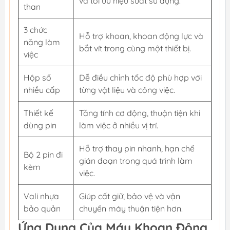
và tối ưu hiệu suất sử dụng.
than
3 chức
Hỗ trợ khoan, khoan động lực và
năng làm
bắt vít trong cùng một thiết bị.
việc
Hộp số
Dễ điều chỉnh tốc độ phù hợp với
nhiều cấp
từng vật liệu và công việc.
Thiết kế
Tăng tính cơ động, thuận tiện khi
dùng pin
làm việc ở nhiều vị trí.
Hỗ trợ thay pin nhanh, hạn chế
Bộ 2 pin đi
gián đoạn trong quá trình làm
kèm
việc.
Vali nhựa
Giúp cất giữ, bảo vệ và vận
bảo quản
chuyển máy thuận tiện hơn.
Ứng Dụng Của Máy Khoan Động