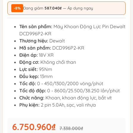
-8%
Đang giảm
587.040₫
— Áp dụng ngay
Tên sản phẩm:
Máy Khoan Động Lực Pin Dewalt
DCD996P2-KR
Thương hiệu:
Dewalt
Mã sản phẩm:
DCD996P2-KR
Điện áp:
18V XR
Động cơ:
Không chổi than
Lực siết:
95Nm
Đầu kẹp:
13mm
Tốc độ:
0 - 450/1300/2000 vòng/phút
Tốc độ đập:
0 - 8600/25.500/38.250 lần/phút
Chức năng:
Khoan, khoan động lực, bắt vít
Phụ kiện:
2 pin 5.0Ah, sạc, vali nhựa
6.750.960₫
7.338.000₫