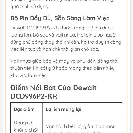
quá trình sử dụng.
Bộ Pin Đầy Đủ, Sẵn Sàng Làm Việc
Dewalt DCD996P2-KR được trang bị 2 pin dung
lượng lớn, bộ sạc và vali nhựa. Hai pin giúp người
dùng chủ động thay thế khi cần, hỗ trợ duy trì công
việc liên tục và hạn chế thời gian chờ sạc.
Vali nhựa giúp bảo vệ máy và phụ kiện, đồng thời
thuận tiện khi cất giữ hoặc mang theo đến nhiều
khu vực làm việc.
Điểm Nổi Bật Của Dewalt
DCD996P2-KR
Đặc điểm
Lợi ích mang lại
Động cơ
Vận hành bền bỉ, giảm hao mòn
không chổi