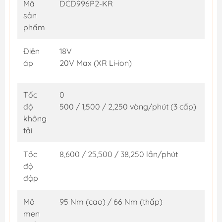
Mã
DCD996P2-KR
sản
phẩm
Điện
18V
áp
20V Max (XR Li-ion)
Tốc
0
độ
500 / 1,500 / 2,250 vòng/phút (3 cấp)
không
tải
Tốc
8,600 / 25,500 / 38,250 lần/phút
độ
đập
Mô
95 Nm (cao) / 66 Nm (thấp)
men