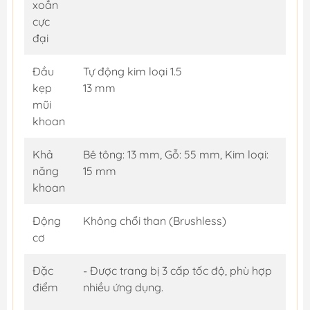
xoắn
cực
đại
Đầu
Tự động kim loại 1.5
kẹp
13 mm
mũi
khoan
Khả
Bê tông: 13 mm, Gỗ: 55 mm, Kim loại:
năng
15 mm
khoan
Động
Không chổi than (Brushless)
cơ
Đặc
- Được trang bị 3 cấp tốc độ, phù hợp
điểm
nhiều ứng dụng.