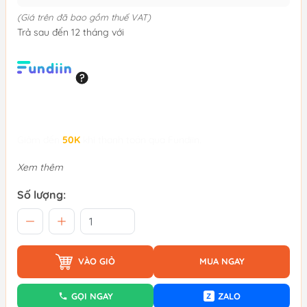
(Giá trên đã bao gồm thuế VAT)
Trả sau đến 12 tháng với
Giảm đến
50K
khi thanh toán qua Fundiin.
Xem thêm
Số lượng:
VÀO GIỎ
MUA NGAY
GỌI NGAY
ZALO
Z