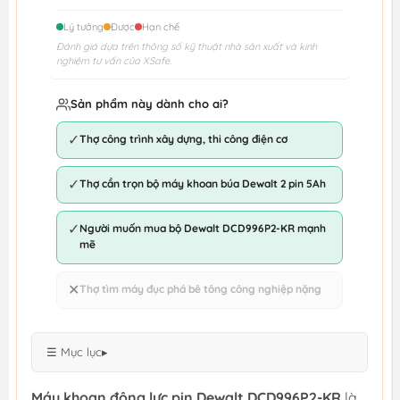
Lý tưởng
Được
Hạn chế
Đánh giá dựa trên thông số kỹ thuật nhà sản xuất và kinh
nghiệm tư vấn của XSafe.
Sản phẩm này dành cho ai?
✓
Thợ công trình xây dựng, thi công điện cơ
✓
Thợ cần trọn bộ máy khoan búa Dewalt 2 pin 5Ah
✓
Người muốn mua bộ Dewalt DCD996P2-KR mạnh
mẽ
✕
Thợ tìm máy đục phá bê tông công nghiệp nặng
☰ Mục lục
▸
Máy khoan động lực pin Dewalt DCD996P2-KR
là