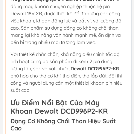
dòng máy khoan chuyên nghiệp thuộc hệ pin
Dewalt 18V XR, được thiết kế để đáp ứng các công
việc khoan, khoan động lực và bắt vít với cường độ
cao. Sản phẩm sử dụng động cơ không chổi than,
mang lại khả năng vận hành mạnh mẽ, ổn định và
bền bỉ trong nhiều môi trường làm việc.
Với thiết kế chắc chắn, khả năng điều chỉnh tốc độ
linh hoạt cùng bộ sản phẩm đi kèm 2 pin dung
lượng lớn, sạc và vali nhựa,
Dewalt DCD996P2-KR
phù hợp cho thợ cơ khí, thợ điện, thợ lắp đặt, đội thi
công và người dùng cần một thiết bị khoan pin hiệu
suất cao.
Ưu Điểm Nổi Bật Của Máy
Khoan Dewalt DCD996P2-KR
Động Cơ Không Chổi Than Hiệu Suất
Cao