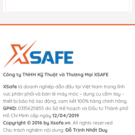
Công ty TNHH Kỹ Thuật và Thương Mại XSAFE
XSafe
là doanh nghiệp dẫn đầu tại Việt Nam trong lĩnh
vực phân phối và bán lẻ máy móc – dụng cụ cầm tay –
thiết bị bảo hộ lao động, cam kết 100% hàng chính hãng.
GPKD:
0315625855 do Sở Kế hoạch và Đầu tư Thành phố
Hồ Chí Minh cấp ngày
12/04/2019
Copyright © 2016 by Xsafe.vn
. All rights reserved
Chịu trách nghiệm nội dung:
Đỗ Trịnh Nhất Duy