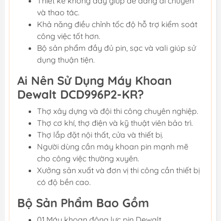
Thiết kế không dây giúp dễ dàng di chuyển
và thao tác.
Khả năng điều chỉnh tốc độ hỗ trợ kiểm soát
công việc tốt hơn.
Bộ sản phẩm đầy đủ pin, sạc và vali giúp sử
dụng thuận tiện.
Ai Nên Sử Dụng Máy Khoan
Dewalt DCD996P2-KR?
Thợ xây dựng và đội thi công chuyên nghiệp.
Thợ cơ khí, thợ điện và kỹ thuật viên bảo trì.
Thợ lắp đặt nội thất, cửa và thiết bị.
Người dùng cần máy khoan pin mạnh mẽ
cho công việc thường xuyên.
Xưởng sản xuất và đơn vị thi công cần thiết bị
có độ bền cao.
Bộ Sản Phẩm Bao Gồm
01 Máy khoan động lực pin Dewalt