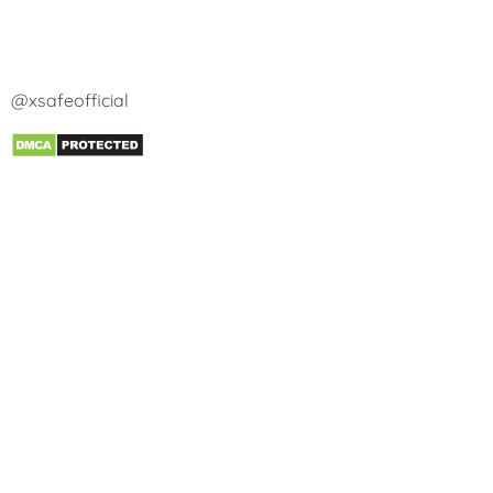
@xsafeofficial