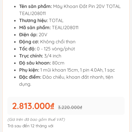
Tên sản phẩm:
Máy Khoan Đất Pin 20V TOTAL
TEALI208011
Thương hiệu:
TOTAL
Mã sản phẩm:
TEALI208011
Điện áp:
20V
Động cơ:
Không chổi than
Tốc độ:
0 - 125 vòng/phút
Trục chính:
3/4 inch
Độ sâu khoan:
80cm
Phụ kiện:
1 mũi khoan 15cm, 1 pin 4.0Ah, 1 sạc
Đặc điểm:
Đảo chiều, khoan đất nhanh, tiện
dụng.
2.813.000₫
3.220.000₫
(Giá trên đã bao gồm thuế VAT)
Trả sau đến 12 tháng với