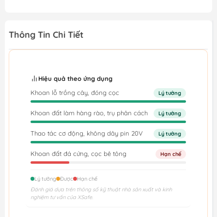
Thông Tin Chi Tiết
Hiệu quả theo ứng dụng
Khoan lỗ trồng cây, đóng cọc
Lý tưởng
Khoan đất làm hàng rào, trụ phân cách
Lý tưởng
Thao tác cơ động, không dây pin 20V
Lý tưởng
Khoan đất đá cứng, cọc bê tông
Hạn chế
Lý tưởng
Được
Hạn chế
Đánh giá dựa trên thông số kỹ thuật nhà sản xuất và kinh
nghiệm tư vấn của XSafe.