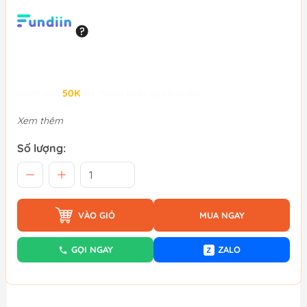
Giảm đến
50K
khi thanh toán qua Fundiin.
Xem thêm
Số lượng:
VÀO GIỎ
MUA NGAY
GỌI NGAY
ZALO
Z