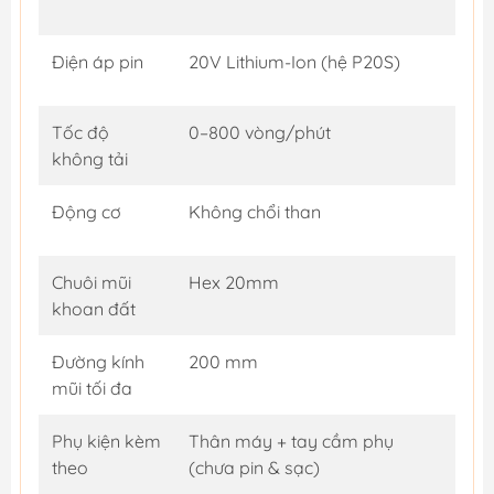
Điện áp pin
20V Lithium-Ion (hệ P20S)
Tốc độ
0–800 vòng/phút
không tải
Động cơ
Không chổi than
Chuôi mũi
Hex 20mm
khoan đất
Đường kính
200 mm
mũi tối đa
Phụ kiện kèm
Thân máy + tay cầm phụ
theo
(chưa pin & sạc)