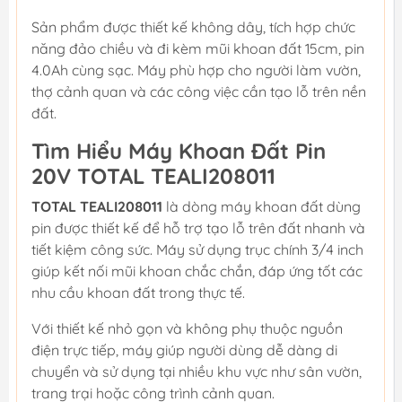
Sản phẩm được thiết kế không dây, tích hợp chức
năng đảo chiều và đi kèm mũi khoan đất 15cm, pin
4.0Ah cùng sạc. Máy phù hợp cho người làm vườn,
thợ cảnh quan và các công việc cần tạo lỗ trên nền
đất.
Tìm Hiểu Máy Khoan Đất Pin
20V TOTAL TEALI208011
TOTAL TEALI208011
là dòng máy khoan đất dùng
pin được thiết kế để hỗ trợ tạo lỗ trên đất nhanh và
tiết kiệm công sức. Máy sử dụng trục chính 3/4 inch
giúp kết nối mũi khoan chắc chắn, đáp ứng tốt các
nhu cầu khoan đất trong thực tế.
Với thiết kế nhỏ gọn và không phụ thuộc nguồn
điện trực tiếp, máy giúp người dùng dễ dàng di
chuyển và sử dụng tại nhiều khu vực như sân vườn,
trang trại hoặc công trình cảnh quan.