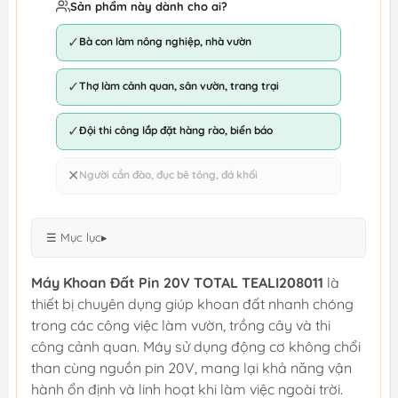
Sản phẩm này dành cho ai?
✓
Bà con làm nông nghiệp, nhà vườn
✓
Thợ làm cảnh quan, sân vườn, trang trại
✓
Đội thi công lắp đặt hàng rào, biển báo
✕
Người cần đào, đục bê tông, đá khối
☰ Mục lục
▸
Máy Khoan Đất Pin 20V TOTAL TEALI208011
là
thiết bị chuyên dụng giúp khoan đất nhanh chóng
trong các công việc làm vườn, trồng cây và thi
công cảnh quan. Máy sử dụng động cơ không chổi
than cùng nguồn pin 20V, mang lại khả năng vận
hành ổn định và linh hoạt khi làm việc ngoài trời.