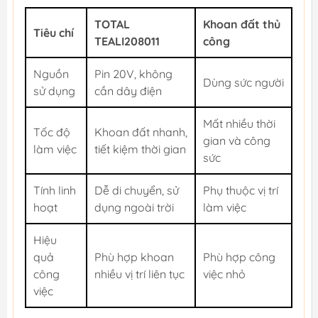
TOTAL
Khoan đất thủ
Tiêu chí
TEALI208011
công
Nguồn
Pin 20V, không
Dùng sức người
sử dụng
cần dây điện
Mất nhiều thời
Tốc độ
Khoan đất nhanh,
gian và công
làm việc
tiết kiệm thời gian
sức
Tính linh
Dễ di chuyển, sử
Phụ thuộc vị trí
hoạt
dụng ngoài trời
làm việc
Hiệu
quả
Phù hợp khoan
Phù hợp công
công
nhiều vị trí liên tục
việc nhỏ
việc