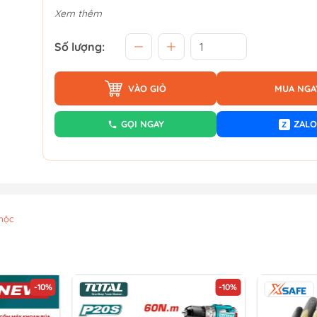
Xem thêm
Số lượng:
VÀO GIỎ
MUA NGA
GỌI NGAY
ZALO
Z
mộc
-10%
-10%