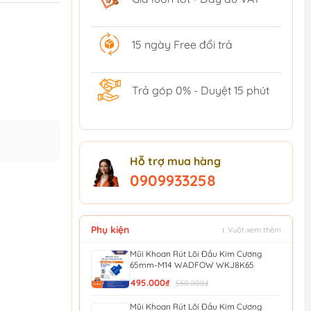
15 ngày Free đổi trả
Trả góp 0% - Duyệt 15 phút
Hỗ trợ mua hàng
0909933258
Phụ kiện
↕ Vuốt xem thêm
Mũi Khoan Rút Lõi Đầu Kim Cương
65mm-M14 WADFOW WKJ8K65
495.000₫
550.000₫
Mũi Khoan Rút Lõi Đầu Kim Cương