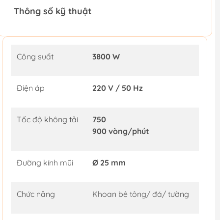
Thông số kỹ thuật
Công suất
3800 W
Điện áp
220 V / 50 Hz
Tốc độ không tải
750
900 vòng/phút
Đường kính mũi
Ø 25 mm
Chức năng
Khoan bê tông/ đá/ tường