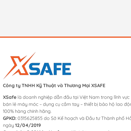
Công ty TNHH Kỹ Thuật và Thương Mại XSAFE
XSafe
là doanh nghiệp dẫn đầu tại Việt Nam trong lĩnh vực
bán lẻ máy móc – dụng cụ cầm tay – thiết bị bảo hộ lao độ
100% hàng chính hãng.
GPKD:
0315625855 do Sở Kế hoạch và Đầu tư Thành phố Hồ
ngày
12/04/2019