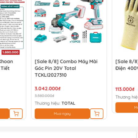
 Khoan
[Sale 8/8] Combo Máy Mài
[Sale 8/8
 Tiết
Góc Pin 20V Total
Điện 400
TCKLI2027310
3.042.000₫
113.000₫
3.380.000₫
Thương hiệ
Thương hiệu:
TOTAL
M
Mua ngay