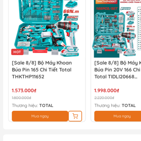
HOT
[Sale 8/8] Bộ Máy Khoan
[Sale 8/8] Bộ Máy
Búa Pin 165 Chi Tiết Total
Búa Pin 20V 166 Chi
THKTHP11652
Total TIDLI20668
THKTHP41667
1.573.000₫
1.998.000₫
1.800.000₫
2.220.000₫
Thương hiệu:
TOTAL
Thương hiệu:
TOTAL
Mua ngay
Mua ngay