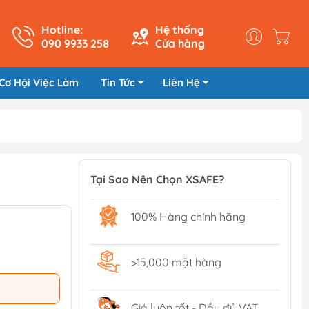
Hotline:
Hệ thống
090 9933 258
Cửa hàng
Cơ Hội Việc Làm
Tin Tức
Liên Hệ
Tại Sao Nên Chọn XSAFE?
100% Hàng chính hãng
>15,000 mặt hàng
Giá luôn tốt - Đầy đủ VAT