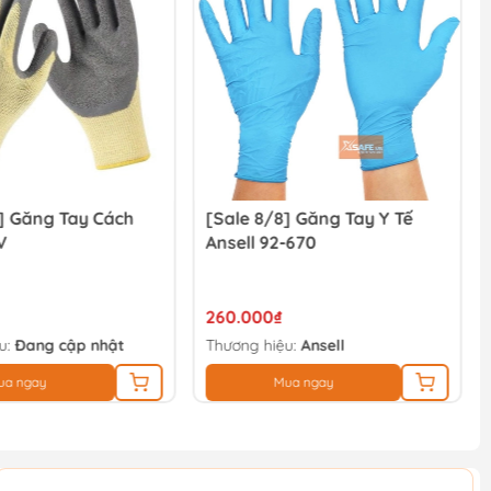
] Găng Tay Cách
[Sale 8/8] Găng Tay Y Tế
V
Ansell 92-670
260.000₫
u:
Đang cập nhật
Thương hiệu:
Ansell
ua ngay
Mua ngay