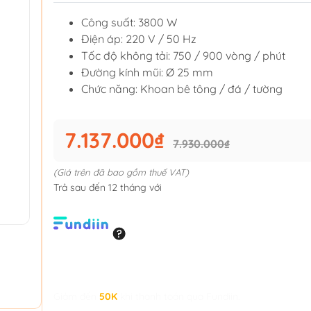
Công suất: 3800 W
Điện áp: 220 V / 50 Hz
Tốc độ không tải: 750 / 900 vòng / phút
Đường kính mũi: Ø 25 mm
Chức năng: Khoan bê tông / đá / tường
7.137.000₫
7.930.000₫
(Giá trên đã bao gồm thuế VAT)
Trả sau đến 12 tháng với
Giảm đến
50K
khi thanh toán qua Fundiin.