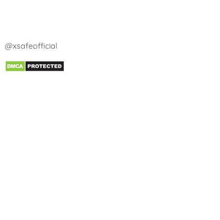
@xsafeofficial