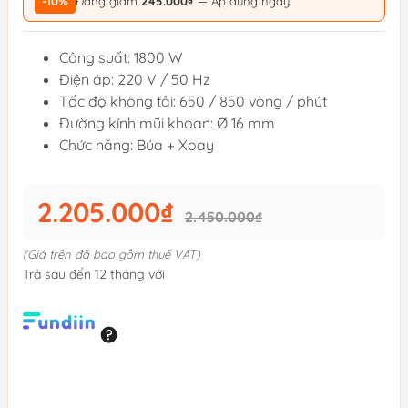
-10%
Đang giảm
245.000₫
— Áp dụng ngay
Công suất: 1800 W
Điện áp: 220 V / 50 Hz
Tốc độ không tải: 650 / 850 vòng / phút
Đường kính mũi khoan: Ø 16 mm
Chức năng: Búa + Xoay
2.205.000₫
2.450.000₫
(Giá trên đã bao gồm thuế VAT)
Trả sau đến 12 tháng với