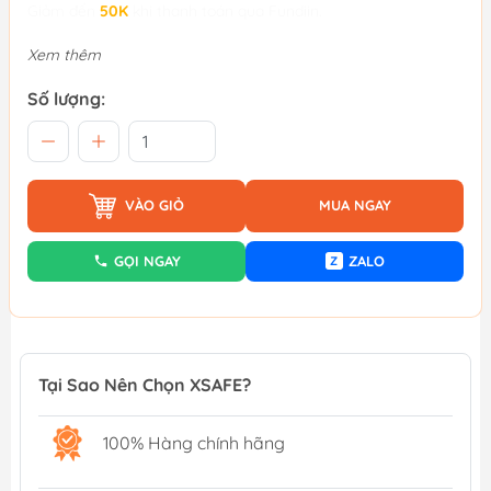
Giảm đến
50K
khi thanh toán qua Fundiin.
Xem thêm
Số lượng:
VÀO GIỎ
MUA NGAY
GỌI NGAY
ZALO
Z
Tại Sao Nên Chọn XSAFE?
100% Hàng chính hãng