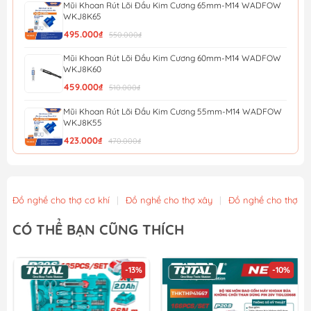
Mũi Khoan Rút Lõi Đầu Kim Cương 65mm-M14 WADFOW
WKJ8K65
495.000₫
550.000₫
Mũi Khoan Rút Lõi Đầu Kim Cương 60mm-M14 WADFOW
WKJ8K60
459.000₫
510.000₫
Mũi Khoan Rút Lõi Đầu Kim Cương 55mm-M14 WADFOW
WKJ8K55
423.000₫
470.000₫
Mũi Khoan Rút Lõi Đầu Kim Cương 50mm-M14 WADFOW
WKJ8K50
387.000₫
430.000₫
Đồ nghề cho thợ cơ khí
|
Đồ nghề cho thợ xây
|
Đồ nghề cho thợ m
Mũi Khoan Rút Lõi Đầu Kim Cương 45mm-M14 WADFOW
CÓ THỂ BẠN CŨNG THÍCH
WKJ8K45
342.000₫
380.000₫
Mũi Khoan Rút Lõi Đầu Kim Cương 42mm-M14 WADFOW
-13%
-10%
WKJ8K42
324.000₫
360.000₫