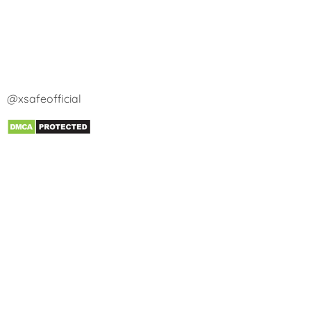
@xsafeofficial