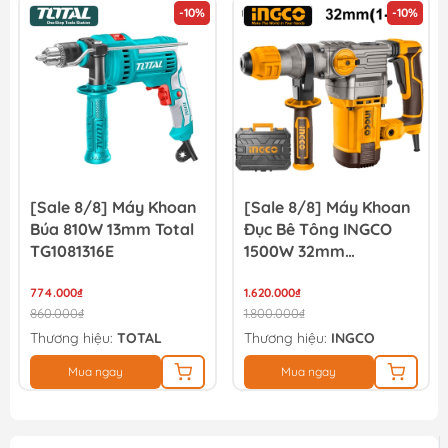
-10%
-10%
[Sale 8/8] Máy Khoan
100mm Bộ Máy Mài
Đục Bê Tông INGCO
Góc Dùng Pin 20V
1500W 32mm
Worx WU835 (Công
RH150038
Tắc Bóp)
1.620.000₫
5.779.800₫
1.800.000₫
6.422.000₫
Thương hiệu:
INGCO
Thương hiệu:
WORX
Mua ngay
Mua ngay