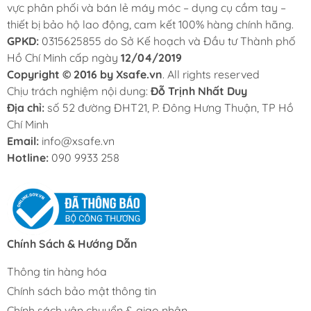
vực phân phối và bán lẻ máy móc – dụng cụ cầm tay –
thiết bị bảo hộ lao động, cam kết 100% hàng chính hãng.
GPKD:
0315625855 do Sở Kế hoạch và Đầu tư Thành phố
Hồ Chí Minh cấp ngày
12/04/2019
Copyright © 2016 by Xsafe.vn
. All rights reserved
Chịu trách nghiệm nội dung:
Đỗ Trịnh Nhất Duy
Địa chỉ:
số 52 đường ĐHT21, P. Đông Hưng Thuận, TP Hồ
Chí Minh
Email:
info@xsafe.vn
Hotline:
090 9933 258
Chính Sách & Hướng Dẫn
Thông tin hàng hóa
Chính sách bảo mật thông tin
Chính sách vận chuyển & giao nhận