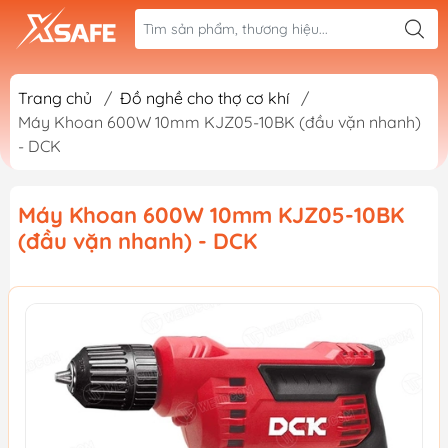
Trang chủ
/
Đồ nghề cho thợ cơ khí
/
Máy Khoan 600W 10mm KJZ05-10BK (đầu vặn nhanh)
- DCK
Máy Khoan 600W 10mm KJZ05-10BK
(đầu vặn nhanh) - DCK