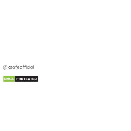
@xsafeofficial