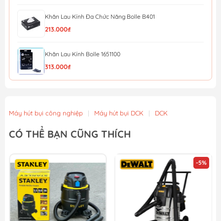
Khăn Lau Kính Đa Chức Năng Bolle B401
213.000₫
Khăn Lau Kính Bolle 1651100
313.000₫
Túi giấy đựng bụi sử dụng cho máy hút bụi Stanley 19...
298.080₫
324.000₫
Máy hút bụi công nghiệp
|
Máy hút bụi DCK
|
DCK
Đầu hút bụi bảng lớn sử dụng cho máy hút bụi Stanley...
CÓ THỂ BẠN CŨNG THÍCH
368.920₫
401.000₫
-5%
Ống cứng, hút bụi làm bằng nhựa tổng hợp sử dụng ch...
220.800₫
240.000₫