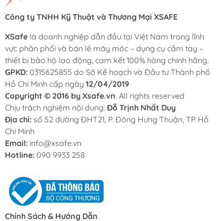
Công ty TNHH Kỹ Thuật và Thương Mại XSAFE
XSafe
là doanh nghiệp dẫn đầu tại Việt Nam trong lĩnh
vực phân phối và bán lẻ máy móc – dụng cụ cầm tay –
thiết bị bảo hộ lao động, cam kết 100% hàng chính hãng.
GPKD:
0315625855 do Sở Kế hoạch và Đầu tư Thành phố
Hồ Chí Minh cấp ngày
12/04/2019
Copyright © 2016 by Xsafe.vn
. All rights reserved
Chịu trách nghiệm nội dung:
Đỗ Trịnh Nhất Duy
Địa chỉ:
số 52 đường ĐHT21, P. Đông Hưng Thuận, TP Hồ
Chí Minh
Email:
info@xsafe.vn
Hotline:
090 9933 258
Chính Sách & Hướng Dẫn