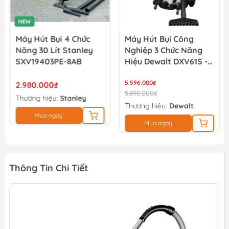
NEW
Máy Hút Bụi 4 Chức
Máy Hút Bụi Công
Năng 30 Lít Stanley
Nghiệp 3 Chức Năng
SXV19403PE-8AB
Hiệu Dewalt DXV61S -
61Lít
5.596.000₫
2.980.000₫
5.890.000₫
Thương hiệu:
Stanley
Thương hiệu:
Dewalt
Mua ngay
Mua ngay
Thông Tin Chi Tiết