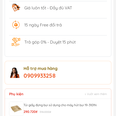
Giá luôn tốt - Đầy đủ VAT
15 ngày Free đổi trả
Trả góp 0% - Duyệt 15 phút
Hỗ trợ mua hàng
0909933258
Phụ kiện
↕ Vuốt xem thêm
Túi giấy đựng bụi sử dụng cho máy hút bụi 19-3101N
290.720₫
316.000₫