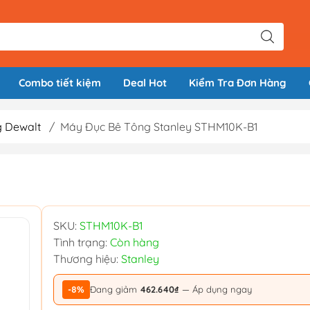
Combo tiết kiệm
Deal Hot
Kiểm Tra Đơn Hàng
g Dewalt
/
Máy Đục Bê Tông Stanley STHM10K-B1
SKU:
STHM10K-B1
Tình trạng:
Còn hàng
Thương hiệu:
Stanley
-8%
Đang giảm
462.640₫
— Áp dụng ngay