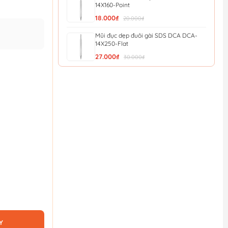
14X160-Point
18.000₫
20.000₫
Mũi đục dẹp đuôi gài SDS DCA DCA-
14X250-Flat
27.000₫
30.000₫
Mũi đục nhọn đuôi gài SDS DCA DCA-
14X250-Point
27.000₫
30.000₫
Mũi Đục Dẹp Đuôi Gài 14X250X20Mm
Wgz1202 - Wadfow
27.900₫
31.000₫
Mũi đục nhọn đuôi gài 14x250mm
WadFow WGZ1201
27.900₫
31.000₫
Y