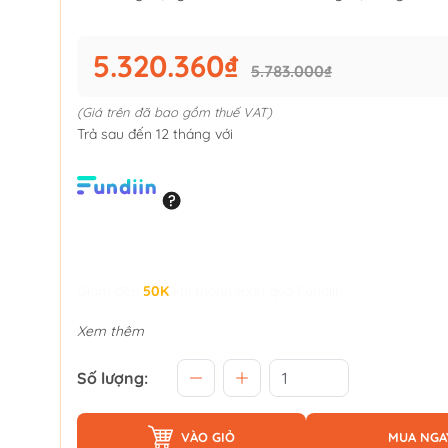
5.320.360₫
5.783.000₫
(Giá trên đã bao gồm thuế VAT)
Trả sau đến 12 tháng với
Giảm đến
50K
khi thanh toán qua Fundiin.
Xem thêm
Số lượng:
VÀO GIỎ
MUA NGA