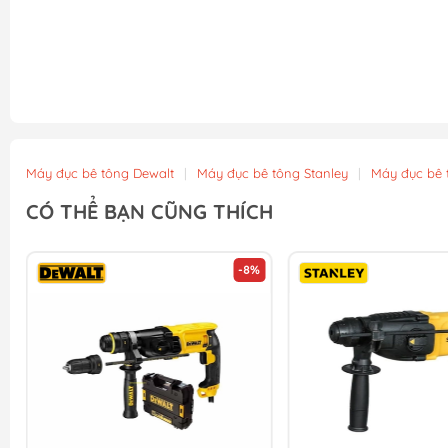
Máy đục bê tông Dewalt
|
Máy đục bê tông Stanley
|
Máy đục bê 
CÓ THỂ BẠN CŨNG THÍCH
-8%