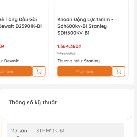
Bê Tông Đầu Gài
Khoan Động Lực 13mm -
Dewalt D25901K-B1
Sdh600kv-B1 Stanley
SDH600KV-B1
0₫
1.364.360₫
1.483.000₫
u:
Dewalt
Thương hiệu:
Stanley
ua ngay
Mua ngay
Thông số kỹ thuật
Mã sản
STHM10K-B1