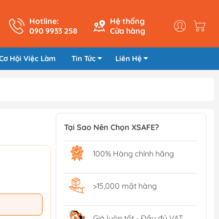
Hotline:
Hệ thống
090 9933 258
Cửa hàng
Cơ Hội Việc Làm
Tin Tức
Liên Hệ
Tại Sao Nên Chọn XSAFE?
100% Hàng chính hãng
>15,000 mặt hàng
Giá luôn tốt - Đầy đủ VAT