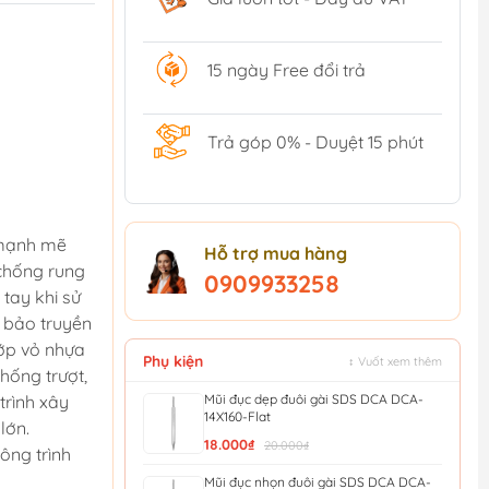
15 ngày Free đổi trả
Trả góp 0% - Duyệt 15 phút
 mạnh mẽ
Hỗ trợ mua hàng
 chống rung
0909933258
 tay khi sử
 bảo truyền
 lớp vỏ nhựa
Phụ kiện
↕ Vuốt xem thêm
hống trượt,
Mũi đục dẹp đuôi gài SDS DCA DCA-
trình xây
14X160-Flat
lớn.
18.000₫
20.000₫
ông trình
Mũi đục nhọn đuôi gài SDS DCA DCA-