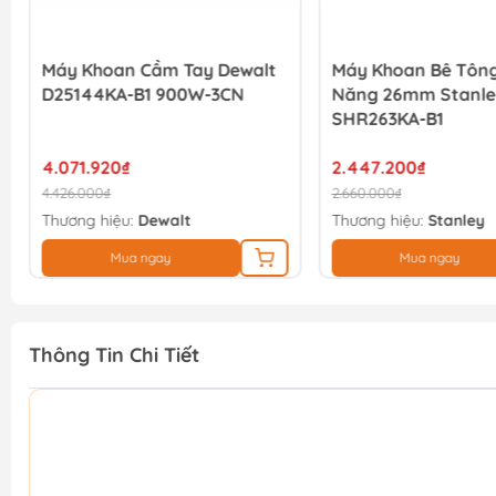
Máy Khoan Cầm Tay Dewalt
Máy Khoan Bê Tông
D25144KA-B1 900W-3CN
Năng 26mm Stanle
SHR263KA-B1
4.071.920₫
2.447.200₫
4.426.000₫
2.660.000₫
Thương hiệu:
Dewalt
Thương hiệu:
Stanley
Mua ngay
Mua ngay
Thông Tin Chi Tiết