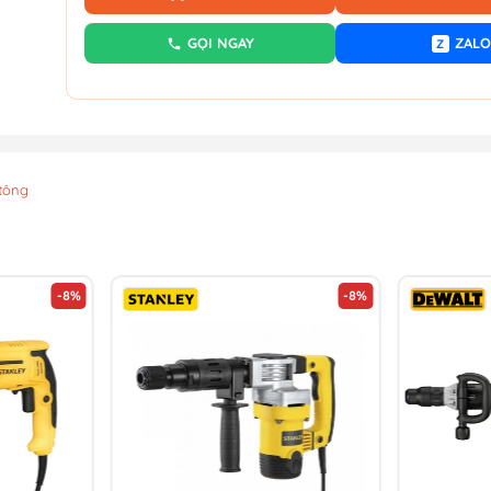
GỌI NGAY
ZALO
Z
tông
-8%
-8%