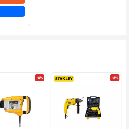
-8%
-8%