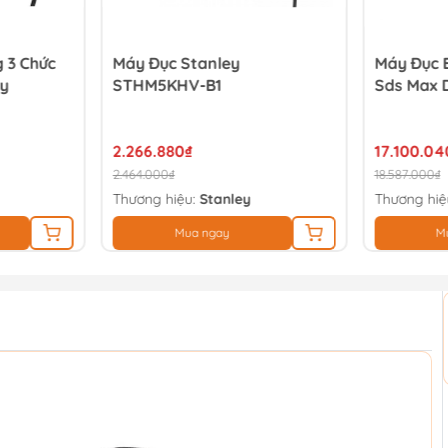
 3 Chức
Máy Đục Stanley
Máy Đục 
y
STHM5KHV-B1
Sds Max 
2.266.880₫
17.100.04
2.464.000₫
18.587.000₫
Thương hiệu:
Stanley
Thương hiệ
Mua ngay
M