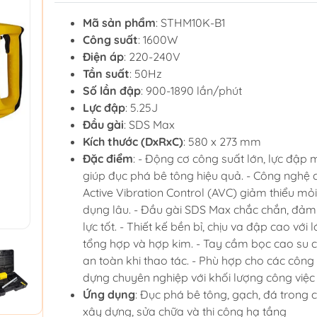
Mã sản phẩm
: STHM10K-B1
Công suất
: 1600W
Điện áp
: 220-240V
Tần suất
: 50Hz
Số lần đập
: 900-1890 lần/phút
Lực đập
: 5.25J
Đầu gài
: SDS Max
Kích thước (DxRxC)
: 580 x 273 mm
Đặc điểm
: - Động cơ công suất lớn, lực đập
giúp đục phá bê tông hiệu quả. - Công nghệ
Active Vibration Control (AVC) giảm thiểu mỏi
dụng lâu. - Đầu gài SDS Max chắc chắn, đảm
lực tốt. - Thiết kế bền bỉ, chịu va đập cao với
tổng hợp và hợp kim. - Tay cầm bọc cao su c
an toàn khi thao tác. - Phù hợp cho các công 
dựng chuyên nghiệp với khối lượng công việc 
Ứng dụng
: Đục phá bê tông, gạch, đá trong c
xây dựng, sửa chữa và thi công hạ tầng