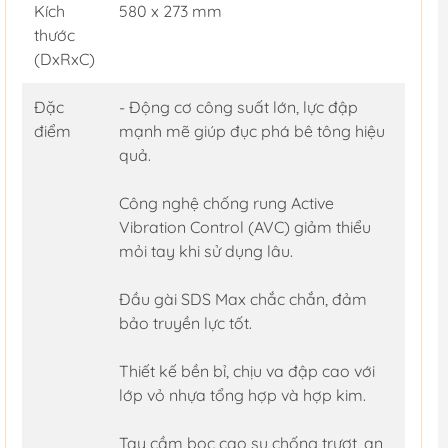
Kích
580 x 273 mm
thước
(DxRxC)
Đặc
- Động cơ công suất lớn, lực đập
điểm
mạnh mẽ giúp đục phá bê tông hiệu
quả.
Công nghệ chống rung Active
Vibration Control (AVC) giảm thiểu
mỏi tay khi sử dụng lâu.
Đầu gài SDS Max chắc chắn, đảm
bảo truyền lực tốt.
Thiết kế bền bỉ, chịu va đập cao với
lớp vỏ nhựa tổng hợp và hợp kim.
Tay cầm bọc cao su chống trượt, an