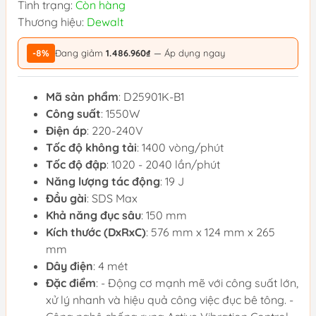
Tình trạng:
Còn hàng
Thương hiệu:
Dewalt
-8%
Đang giảm
1.486.960₫
— Áp dụng ngay
Mã sản phẩm
: D25901K-B1
Công suất
: 1550W
Điện áp
: 220-240V
Tốc độ không tải
: 1400 vòng/phút
Tốc độ đập
: 1020 - 2040 lần/phút
Năng lượng tác động
: 19 J
Đầu gài
: SDS Max
Khả năng đục sâu
: 150 mm
Kích thước (DxRxC)
: 576 mm x 124 mm x 265
mm
Dây điện
: 4 mét
Đặc điểm
: - Động cơ mạnh mẽ với công suất lớn,
xử lý nhanh và hiệu quả công việc đục bê tông. -