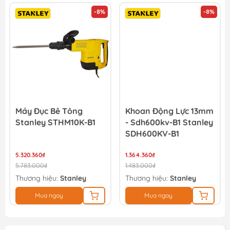
-8%
-8%
Mũi đục nhọn đuôi gài 14x250mm WadFow WGZ1201
27.900₫
31.000₫
Máy Đục Bê Tông
Khoan Động Lực 13mm
Stanley STHM10K-B1
- Sdh600kv-B1 Stanley
SDH600KV-B1
5.320.360₫
1.364.360₫
5.783.000₫
1.483.000₫
Thương hiệu:
Stanley
Thương hiệu:
Stanley
Mua ngay
Mua ngay