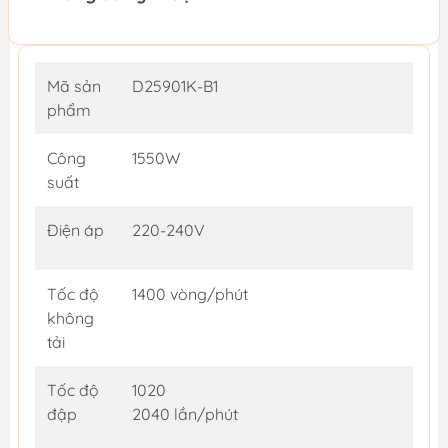
Mã sản
D25901K-B1
phẩm
Công
1550W
suất
Điện áp
220-240V
Tốc độ
1400 vòng/phút
không
tải
Tốc độ
1020
đập
2040 lần/phút