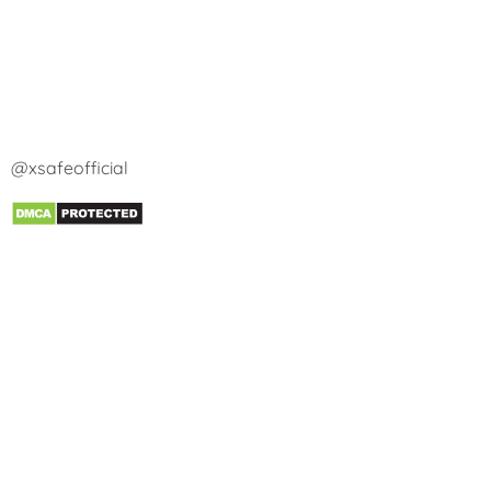
@xsafeofficial