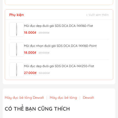
Phụ kiện
↕ Vuốt xem thêm
Mũi đục dẹp đuôi gài SDS DCA DCA-14X160-Flat
18.000₫
20.000₫
Mũi đục nhọn đuôi gài SDS DCA DCA-14X160-Point
18.000₫
20.000₫
Mũi đục dẹp đuôi gài SDS DCA DCA-14X250-Flat
27.000₫
30.000₫
Mũi đục nhọn đuôi gài SDS DCA DCA-14X250-Point
27.000₫
30.000₫
Máy đục bê tông Dewalt
|
Máy đục bê tông
|
Dewalt
Mũi Đục Dẹp Đuôi Gài 14X250X20Mm Wgz1202 - Wadfow
CÓ THỂ BẠN CŨNG THÍCH
27.900₫
31.000₫