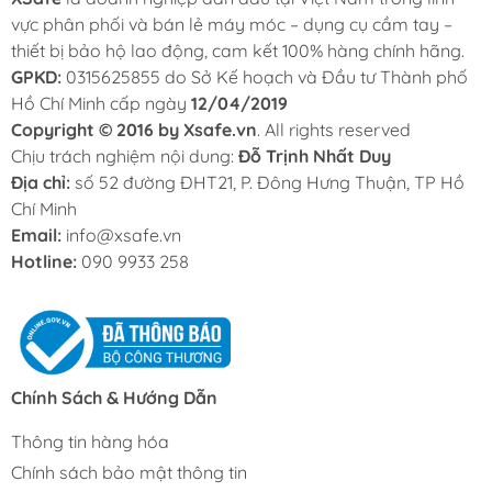
vực phân phối và bán lẻ máy móc – dụng cụ cầm tay –
thiết bị bảo hộ lao động, cam kết 100% hàng chính hãng.
GPKD:
0315625855 do Sở Kế hoạch và Đầu tư Thành phố
Hồ Chí Minh cấp ngày
12/04/2019
Copyright © 2016 by Xsafe.vn
. All rights reserved
Chịu trách nghiệm nội dung:
Đỗ Trịnh Nhất Duy
Địa chỉ:
số 52 đường ĐHT21, P. Đông Hưng Thuận, TP Hồ
Chí Minh
Email:
info@xsafe.vn
Hotline:
090 9933 258
Chính Sách & Hướng Dẫn
Thông tin hàng hóa
Chính sách bảo mật thông tin