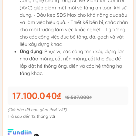
Công nghệ chống rung Active Vibration Control
(AVC) giúp giảm mệt mỏi và tăng an toàn khi sử
dụng. - Đầu kẹp SDS Max cho khả năng đục sâu
và làm việc hiệu quả. - Thiết kế bền bỉ, chắc chắn
cho môi trường làm việc khắc nghiệt. - Lý tưởng
cho các công việc đục bê tông, đá, gạch và vật
liệu xây dựng khác.
Ứng dụng
: Phục vụ các công trình xây dựng lớn
như đào móng, cắt nền móng, cắt khe đục để
lắp đặt hệ thống ống, điện và các hệ thống hạ
tầng khác.
17.100.040₫
18.587.000₫
(Giá trên đã bao gồm thuế VAT)
Trả sau đến 12 tháng với