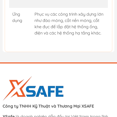
Ứng
Phục vụ các công trình xây dựng lớn
dụng
như đào móng, cắt nền móng, cắt
khe đục để lắp đặt hệ thống ống,
điện và các hệ thống hạ tầng khác.
Công ty TNHH Kỹ Thuật và Thương Mại XSAFE
XSafe
là doanh nghiệp dẫn đầu tại Việt Nam trong lĩnh