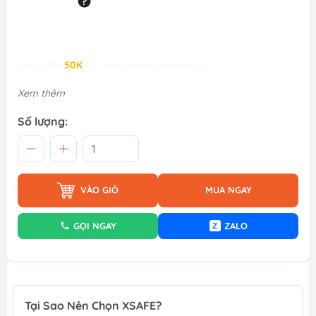
Giảm đến
50K
khi thanh toán qua Fundiin.
Xem thêm
Số lượng:
VÀO GIỎ
MUA NGAY
GỌI NGAY
ZALO
Z
Tại Sao Nên Chọn XSAFE?