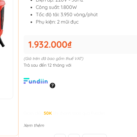
Công suất: 1.800W
Tốc độ tải: 3.950 vòng/phút
Phụ kiện: 2 mũi đục
1.932.000₫
(Giá trên đã bao gồm thuế VAT)
Trả sau đến 12 tháng với
Giảm đến
50K
khi thanh toán qua Fundiin.
Xem thêm