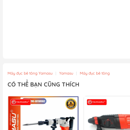
Máy đục bê tông Yamasu
|
Yamasu
|
Máy đục bê tông
CÓ THỂ BẠN CŨNG THÍCH