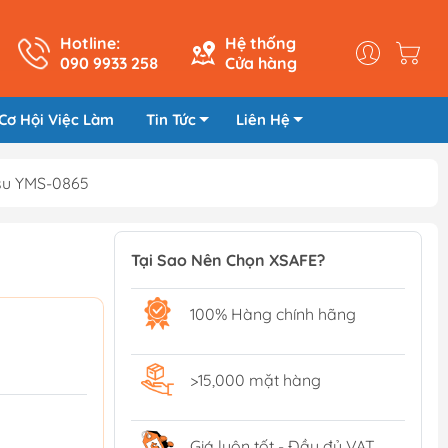
Hotline:
Hệ thống
090 9933 258
Cửa hàng
Cơ Hội Việc Làm
Tin Tức
Liên Hệ
su YMS-0865
Tại Sao Nên Chọn XSAFE?
100% Hàng chính hãng
>15,000 mặt hàng
Giá luôn tốt - Đầy đủ VAT