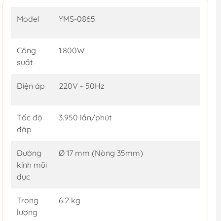
Model
YMS-0865
Công
1.800W
suất
Điện áp
220V ~ 50Hz
Tốc độ
3.950 lần/phút
đập
Đường
Ø 17 mm (Nòng 35mm)
kính mũi
đục
Trọng
6.2 kg
lượng