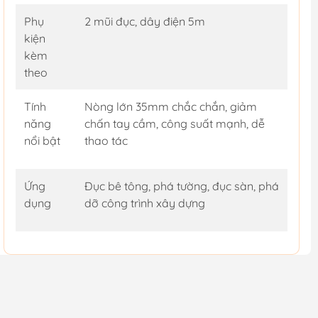
Phụ
2 mũi đục, dây điện 5m
kiện
kèm
theo
Tính
Nòng lớn 35mm chắc chắn, giảm
năng
chấn tay cầm, công suất mạnh, dễ
nổi bật
thao tác
Ứng
Đục bê tông, phá tường, đục sàn, phá
dụng
dỡ công trình xây dựng