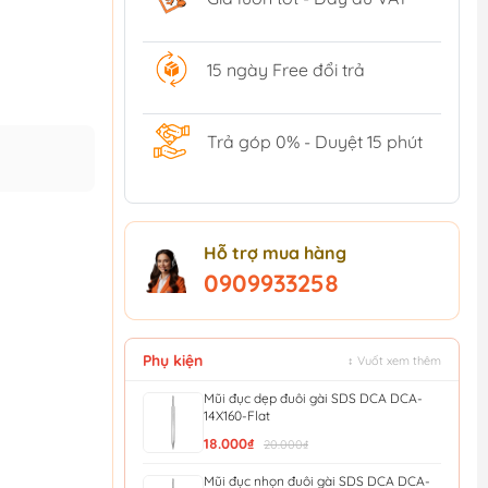
15 ngày Free đổi trả
Trả góp 0% - Duyệt 15 phút
Hỗ trợ mua hàng
0909933258
Phụ kiện
↕ Vuốt xem thêm
Mũi đục dẹp đuôi gài SDS DCA DCA-
14X160-Flat
18.000₫
20.000₫
Mũi đục nhọn đuôi gài SDS DCA DCA-