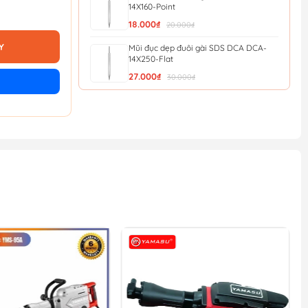
14X160-Point
18.000₫
20.000₫
Y
Mũi đục dẹp đuôi gài SDS DCA DCA-
14X250-Flat
27.000₫
30.000₫
Mũi đục nhọn đuôi gài SDS DCA DCA-
14X250-Point
27.000₫
30.000₫
Mũi Đục Dẹp Đuôi Gài 14X250X20Mm
Wgz1202 - Wadfow
27.900₫
31.000₫
Mũi đục nhọn đuôi gài 14x250mm
WadFow WGZ1201
27.900₫
31.000₫