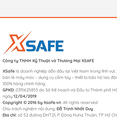
Công ty TNHH Kỹ Thuật và Thương Mại XSAFE
XSafe
là doanh nghiệp dẫn đầu tại Việt Nam trong lĩnh vực
bán lẻ máy móc – dụng cụ cầm tay – thiết bị bảo hộ lao độ
100% hàng chính hãng.
GPKD:
0315625855 do Sở Kế hoạch và Đầu tư Thành phố Hồ
ngày
12/04/2019
Copyright © 2016 by Xsafe.vn
. All rights reserved
Chịu trách nghiệm nội dung:
Đỗ Trịnh Nhất Duy
Địa chỉ:
số 52 đường ĐHT21, P. Đông Hưng Thuận, TP Hồ Chí