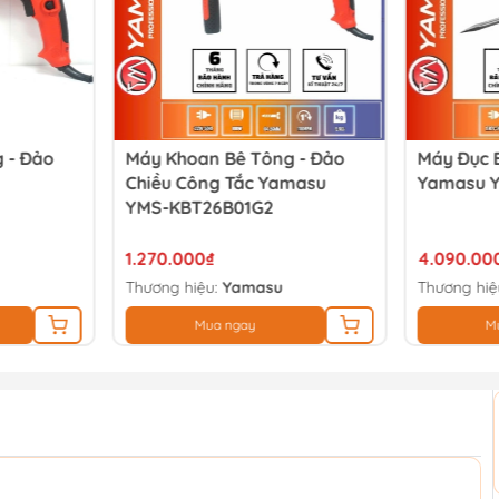
 - Đảo
Máy Khoan Bê Tông - Đảo
Máy Đục 
Chiều Công Tắc Yamasu
Yamasu 
YMS-KBT26B01G2
1.270.000₫
4.090.00
Thương hiệu:
Yamasu
Thương hiệ
Mua ngay
M