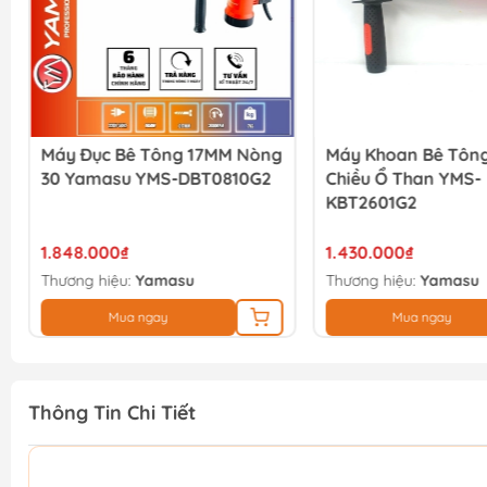
Máy Đục Bê Tông 17MM Nòng
Máy Khoan Bê Tông
30 Yamasu YMS-DBT0810G2
Chiều Ổ Than YMS-
KBT2601G2
1.848.000₫
1.430.000₫
Thương hiệu:
Yamasu
Thương hiệu:
Yamasu
Mua ngay
Mua ngay
Thông Tin Chi Tiết