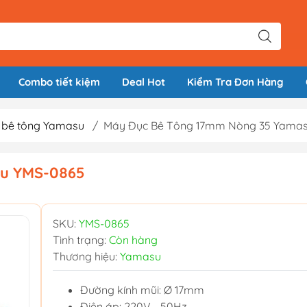
Combo tiết kiệm
Deal Hot
Kiểm Tra Đơn Hàng
 bê tông Yamasu
/
Máy Đục Bê Tông 17mm Nòng 35 Yama
u YMS-0865
SKU:
YMS-0865
Tình trạng:
Còn hàng
Thương hiệu:
Yamasu
Đường kính mũi: Ø 17mm
Điện áp: 220V - 50Hz