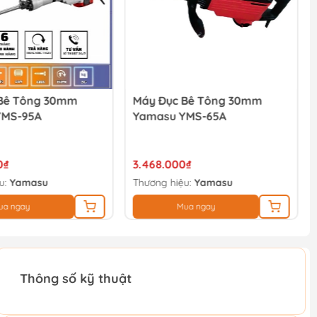
Bê Tông 30mm
Máy Đục Bê Tông 30mm
YMS-95A
Yamasu YMS-65A
0₫
3.468.000₫
u:
Yamasu
Thương hiệu:
Yamasu
ua ngay
Mua ngay
Thông số kỹ thuật