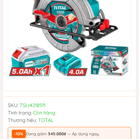
SKU:
TSLI4218511
Tình trạng:
Còn hàng
Thương hiệu:
TOTAL
-10%
Đang giảm
345.000₫
— Áp dụng ngay