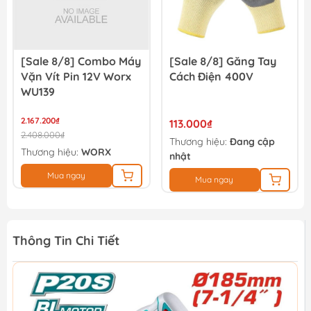
[Sale 8/8] Combo Máy
[Sale 8/8] Găng Tay
Vặn Vít Pin 12V Worx
Cách Điện 400V
WU139
2.167.200₫
113.000₫
2.408.000₫
Thương hiệu:
Đang cập
Thương hiệu:
WORX
nhật
Mua ngay
Mua ngay
Thông Tin Chi Tiết