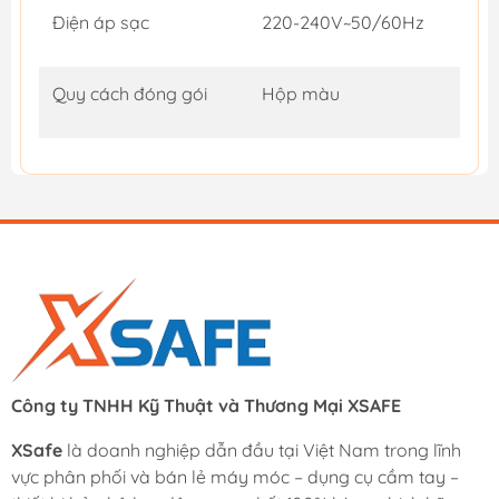
Điện áp sạc
220-240V~50/60Hz
Quy cách đóng gói
Hộp màu
Công ty TNHH Kỹ Thuật và Thương Mại XSAFE
XSafe
là doanh nghiệp dẫn đầu tại Việt Nam trong lĩnh
vực phân phối và bán lẻ máy móc – dụng cụ cầm tay –