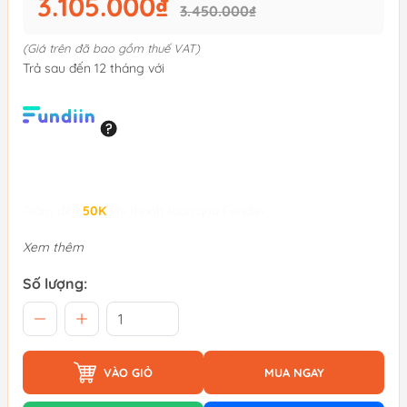
3.105.000₫
3.450.000₫
(Giá trên đã bao gồm thuế VAT)
Trả sau đến 12 tháng với
Giảm đến
50K
khi thanh toán qua Fundiin.
Xem thêm
Số lượng:
VÀO GIỎ
MUA NGAY