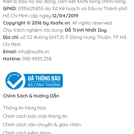
thiết bị bảo hộ lao động, cam kết 100% hàng chính hãng.
GPKD:
0315625855 do Sở Kế hoạch và Đầu tư Thành phố
Hồ Chí Minh cấp ngày
12/04/2019
Copyright © 2016 by Xsafe.vn
. All rights reserved
Chịu trách nghiệm nội dung:
Đỗ Trịnh Nhất Duy
Địa chỉ:
số 52 đường ĐHT21, P. Đông Hưng Thuận, TP Hồ
Chí Minh
Email:
info@xsafe.vn
Hotline:
090 9933 258
Chính Sách & Hướng Dẫn
Thông tin hàng hóa
Chính sách bảo mật thông tin
Chính sách vận chuyển & giao nhận
Chính sách kiểm hàng