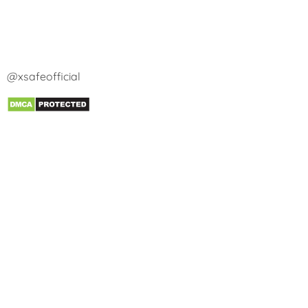
@xsafeofficial