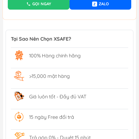
GỌI NGAY
ZALO
Z
Tại Sao Nên Chọn XSAFE?
100% Hàng chính hãng
>15,000 mặt hàng
Giá luôn tốt - Đầy đủ VAT
15 ngày Free đổi trả
Trả góp 0% - Duyệt 15 phút