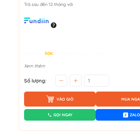
Trả sau đến 12 tháng với
Giảm đến
50K
khi thanh toán qua Fundiin.
Xem thêm
Số lượng:
VÀO GIỎ
MUA NGA
GỌI NGAY
ZALO
Z