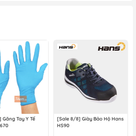
] Găng Tay Y Tế
[Sale 8/8] Giày Bảo Hộ Hans
-670
HS90