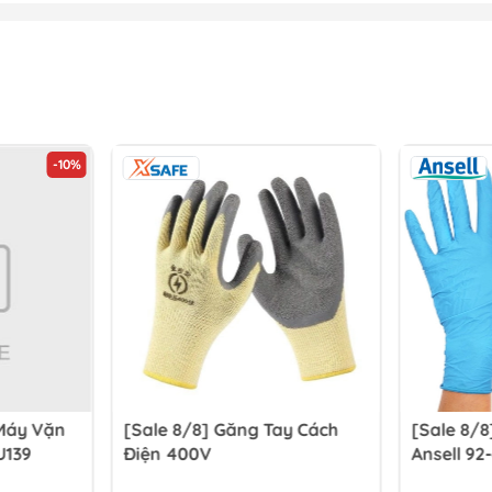
-10%
Máy Vặn
[Sale 8/8] Găng Tay Cách
[Sale 8/8
U139
Điện 400V
Ansell 92