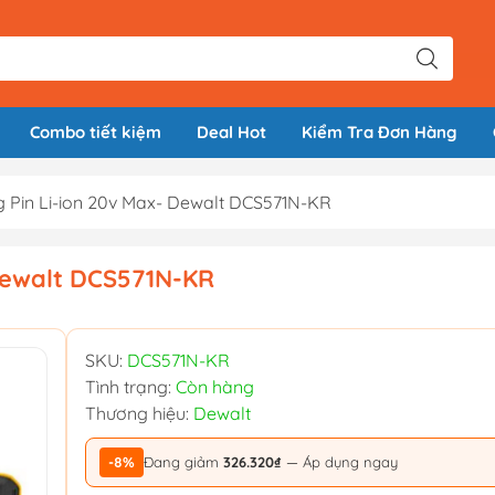
Combo tiết kiệm
Deal Hot
Kiểm Tra Đơn Hàng
 Pin Li-ion 20v Max- Dewalt DCS571N-KR
 Dewalt DCS571N-KR
SKU:
DCS571N-KR
Tình trạng:
Còn hàng
Thương hiệu:
Dewalt
-8%
Đang giảm
326.320₫
— Áp dụng ngay