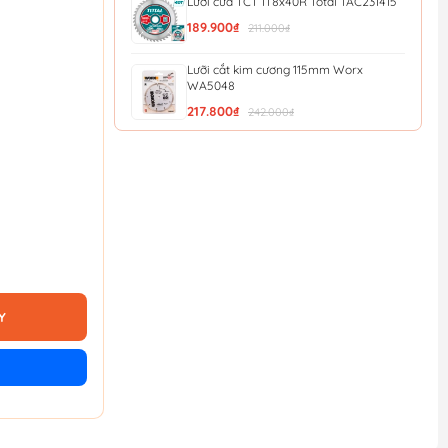
Lưỡi cưa TCT 1T8x40R Total TAC231415
189.900₫
211.000₫
Lưỡi cắt kim cương 115mm Worx
WA5048
217.800₫
242.000₫
Dao tiện ích có lưỡi cắt, lưỡi dao thu vào
được và c...
210.045₫
221.100₫
Dao tiện ích có lưỡi cắt, lưỡi dao cố định
Workpro ...
199.595₫
210.100₫
Lưỡi cắt kim loại Minbao 355mm
355x2.2x1.8 x25.4x66T
Y
1.530.000₫