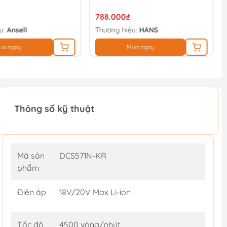
788.000₫
u:
Ansell
Thương hiệu:
HANS
ua ngay
Mua ngay
Thông số kỹ thuật
Mã sản
DCS571N-KR
phẩm
Điện áp
18V/20V Max Li-ion
Tốc độ
4500 vòng/phút