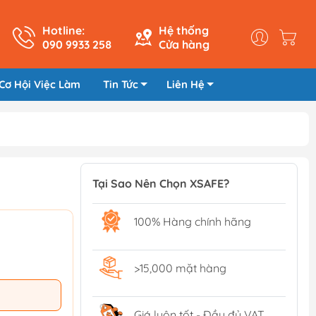
Hotline:
Hệ thống
090 9933 258
Cửa hàng
Cơ Hội Việc Làm
Tin Tức
Liên Hệ
Tại Sao Nên Chọn XSAFE?
100% Hàng chính hãng
>15,000 mặt hàng
Giá luôn tốt - Đầy đủ VAT