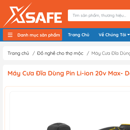
Trang Chủ
Về Chúng Tôi
Danh mục sản phẩm
Máy nén khí, bơm hơi
Máy hàn điện
Thiết bị nâng hạ, vận chuyển
Thiết bị đo
Thiết bị dùng điện
Thiết bị dùng pin
Thiết bị đựng lưu trữ
Thiết bị bảo hộ lao động
Trang chủ
/
Đồ nghề cho thợ mộc
/
Máy Cưa Đĩa Dùng
Máy Cưa Đĩa Dùng Pin Li-ion 20v Max-