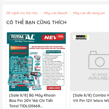
Đồ nghề cho thợ mộc
|
Máy cưa Dewalt
|
Máy cưa đĩa dùng pin
CÓ THỂ BẠN CŨNG THÍCH
-10%
[Sale 8/8] Bộ Máy Khoan
[Sale 8/8] Combo 
Búa Pin 20V 166 Chi Tiết
Vít Pin 12V Worx W
Total TIDLI20668