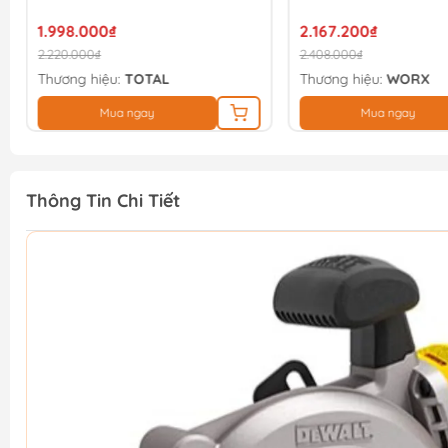
THKTHP41667
1.998.000₫
2.167.200₫
2.220.000₫
2.408.000₫
Thương hiệu:
TOTAL
Thương hiệu:
WORX
Mua ngay
Mua ngay
Thông Tin Chi Tiết