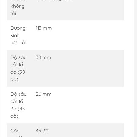
không
tải
Đường
115 mm
kính
lưỡi cắt
Độ sâu
38 mm
cắt tối
đa (90
độ)
Độ sâu
26 mm
cắt tối
đa (45
độ)
Góc
45 độ