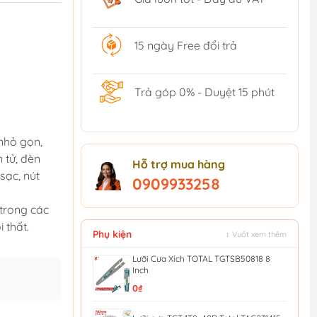
15 ngày Free đổi trả
Trả góp 0% - Duyệt 15 phút
 nhỏ gọn,
 tử, đèn
Hỗ trợ mua hàng
sạc, nút
0909933258
 trong các
 thất.
Phụ kiện
↕ Vuốt xem thêm
Lưỡi Cưa Xích TOTAL TGTSB50818 8
Inch
0₫