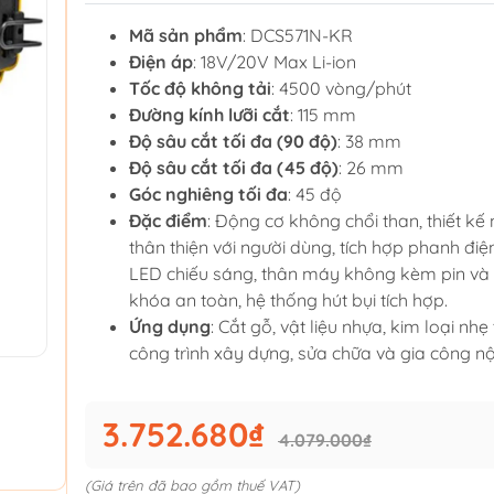
Mã sản phẩm
: DCS571N-KR
Điện áp
: 18V/20V Max Li-ion
Tốc độ không tải
: 4500 vòng/phút
Đường kính lưỡi cắt
: 115 mm
Độ sâu cắt tối đa (90 độ)
: 38 mm
Độ sâu cắt tối đa (45 độ)
: 26 mm
Góc nghiêng tối đa
: 45 độ
Đặc điểm
: Động cơ không chổi than, thiết kế
thân thiện với người dùng, tích hợp phanh điện
LED chiếu sáng, thân máy không kèm pin và 
khóa an toàn, hệ thống hút bụi tích hợp.
Ứng dụng
: Cắt gỗ, vật liệu nhựa, kim loại nhẹ
công trình xây dựng, sửa chữa và gia công nội
3.752.680₫
4.079.000₫
(Giá trên đã bao gồm thuế VAT)