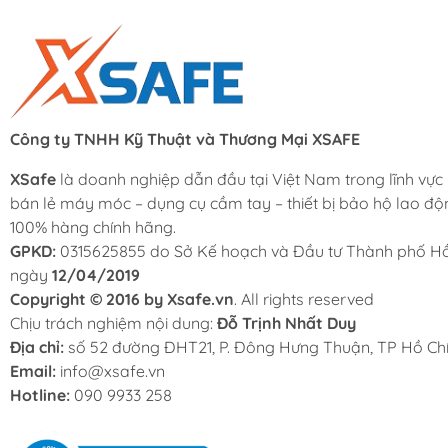
Công ty TNHH Kỹ Thuật và Thương Mại XSAFE
XSafe
là doanh nghiệp dẫn đầu tại Việt Nam trong lĩnh vực
bán lẻ máy móc – dụng cụ cầm tay – thiết bị bảo hộ lao độ
100% hàng chính hãng.
GPKD:
0315625855 do Sở Kế hoạch và Đầu tư Thành phố Hồ
ngày
12/04/2019
Copyright © 2016 by Xsafe.vn
. All rights reserved
Chịu trách nghiệm nội dung:
Đỗ Trịnh Nhất Duy
Địa chỉ:
số 52 đường ĐHT21, P. Đông Hưng Thuận, TP Hồ Chí
Email:
info@xsafe.vn
Hotline:
090 9933 258