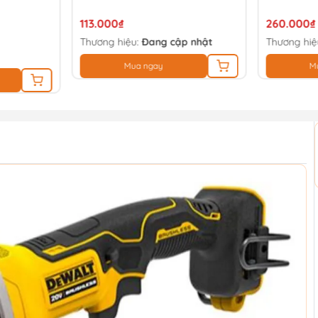
113.000₫
260.000₫
Thương hiệu:
Đang cập nhật
Thương hiệ
Mua ngay
M