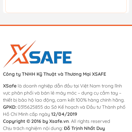
Công ty TNHH Kỹ Thuật và Thương Mại XSAFE
XSafe
là doanh nghiệp dẫn đầu tại Việt Nam trong lĩnh
vực phân phối và bán lẻ máy móc – dụng cụ cầm tay –
thiết bị bảo hộ lao động, cam kết 100% hàng chính hãng.
GPKD:
0315625855 do Sở Kế hoạch và Đầu tư Thành phố
Hồ Chí Minh cấp ngày
12/04/2019
Copyright © 2016 by Xsafe.vn
. All rights reserved
Chịu trách nghiệm nội dung:
Đỗ Trịnh Nhất Duy