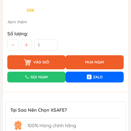
Giảm đến
50K
khi thanh toán qua Fundiin.
Xem thêm
Số lượng:
VÀO GIỎ
MUA NGAY
GỌI NGAY
ZALO
Z
Tại Sao Nên Chọn XSAFE?
100% Hàng chính hãng