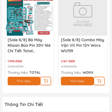
[Sale 8/8] Bộ Máy
[Sale 8/8] Combo Máy
Khoan Búa Pin 20V 166
Vặn Vít Pin 12V Worx
Chi Tiết Total
WU139
TIDLI20668
THKTHP41667
1.998.000₫
2.167.200₫
2.220.000₫
2.408.000₫
Thương hiệu:
TOTAL
Thương hiệu:
WORX
Mua ngay
Mua ngay
Thông Tin Chi Tiết