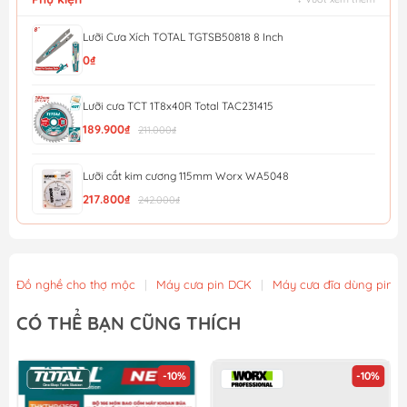
Lưỡi Cưa Xích TOTAL TGTSB50818 8 Inch
0₫
Lưỡi cưa TCT 1T8x40R Total TAC231415
189.900₫
211.000₫
Lưỡi cắt kim cương 115mm Worx WA5048
217.800₫
242.000₫
Dao tiện ích có lưỡi cắt, lưỡi dao thu vào được và c...
210.045₫
221.100₫
Đồ nghề cho thợ mộc
|
Máy cưa pin DCK
|
Máy cưa đĩa dùng pin
Dao tiện ích có lưỡi cắt, lưỡi dao cố định Workpro ...
CÓ THỂ BẠN CŨNG THÍCH
199.595₫
210.100₫
-10%
-10%
Lưỡi cắt kim loại Minbao 355mm 355x2.2x1.8 x25.4x66T
1.530.000₫