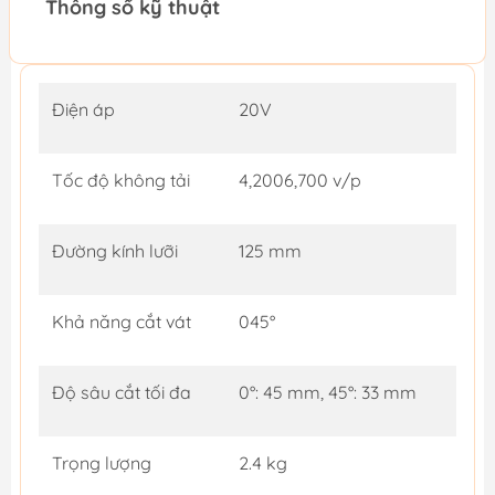
Thông số kỹ thuật
Điện áp
20V
Tốc độ không tải
4,2006,700 v/p
Đường kính lưỡi
125 mm
Khả năng cắt vát
045°
Độ sâu cắt tối đa
0°: 45 mm, 45°: 33 mm
Trọng lượng
2.4 kg