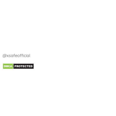
@xsafeofficial