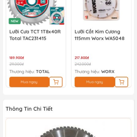
NEW
Lưỡi Cưa TCT 1T8x40R
Lưỡi Cắt Kim Cương
Total TAC231415
115mm Worx WA5048
189.900₫
217.800₫
211.000₫
242.000₫
Thương hiệu:
TOTAL
Thương hiệu:
WORX
Mua ngay
Mua ngay
Thông Tin Chi Tiết