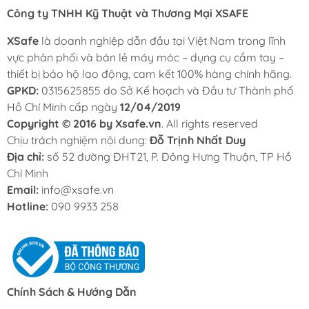
Công ty TNHH Kỹ Thuật và Thương Mại XSAFE
XSafe
là doanh nghiệp dẫn đầu tại Việt Nam trong lĩnh
vực phân phối và bán lẻ máy móc – dụng cụ cầm tay –
thiết bị bảo hộ lao động, cam kết 100% hàng chính hãng.
GPKD:
0315625855 do Sở Kế hoạch và Đầu tư Thành phố
Hồ Chí Minh cấp ngày
12/04/2019
Copyright © 2016 by Xsafe.vn
. All rights reserved
Chịu trách nghiệm nội dung:
Đỗ Trịnh Nhất Duy
Địa chỉ:
số 52 đường ĐHT21, P. Đông Hưng Thuận, TP Hồ
Chí Minh
Email:
info@xsafe.vn
Hotline:
090 9933 258
Chính Sách & Hướng Dẫn