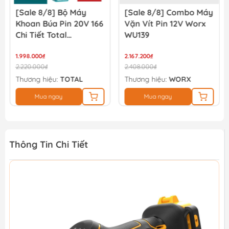
[Sale 8/8] Bộ Máy
[Sale 8/8] Combo Máy
Khoan Búa Pin 20V 166
Vặn Vít Pin 12V Worx
Chi Tiết Total
WU139
TIDLI20668
THKTHP41667
1.998.000₫
2.167.200₫
2.220.000₫
2.408.000₫
Thương hiệu:
TOTAL
Thương hiệu:
WORX
Mua ngay
Mua ngay
Thông Tin Chi Tiết