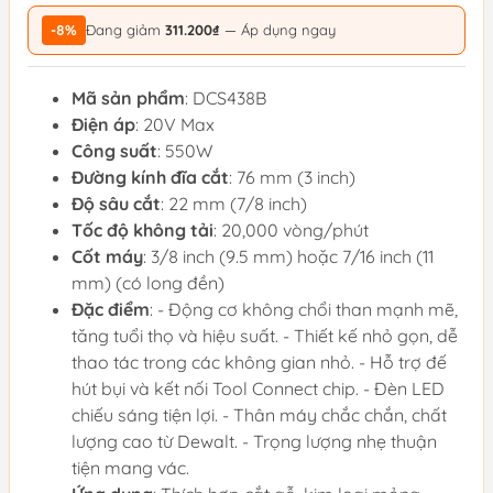
-8%
Đang giảm
311.200₫
— Áp dụng ngay
Mã sản phẩm
: DCS438B
Điện áp
: 20V Max
Công suất
: 550W
Đường kính đĩa cắt
: 76 mm (3 inch)
Độ sâu cắt
: 22 mm (7/8 inch)
Tốc độ không tải
: 20,000 vòng/phút
Cốt máy
: 3/8 inch (9.5 mm) hoặc 7/16 inch (11
mm) (có long đền)
Đặc điểm
: - Động cơ không chổi than mạnh mẽ,
tăng tuổi thọ và hiệu suất. - Thiết kế nhỏ gọn, dễ
thao tác trong các không gian nhỏ. - Hỗ trợ đế
hút bụi và kết nối Tool Connect chip. - Đèn LED
chiếu sáng tiện lợi. - Thân máy chắc chắn, chất
lượng cao từ Dewalt. - Trọng lượng nhẹ thuận
tiện mang vác.