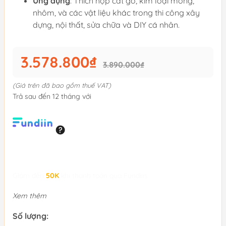
Ứng dụng
: Thích hợp cắt gỗ, kim loại mỏng,
nhôm, và các vật liệu khác trong thi công xây
dựng, nội thất, sửa chữa và DIY cá nhân.
3.578.800₫
3.890.000₫
(Giá trên đã bao gồm thuế VAT)
Trả sau đến 12 tháng với
Giảm đến
50K
khi thanh toán qua Fundiin.
Xem thêm
Số lượng: