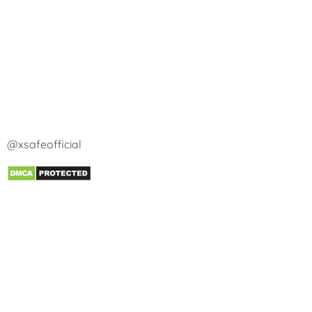
@xsafeofficial