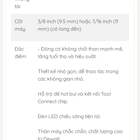
tải
Cốt
3/8 inch (9.5 mm) hoặc 7/16 inch (11
máy
mm) (có long đền)
Đặc
- Động cơ không chổi than mạnh mẽ,
điểm
tăng tuổi thọ và hiệu suất.
Thiết kế nhỏ gọn, dễ thao tác trong
các không gian nhỏ.
Hỗ trợ đế hút bụi và kết nối Tool
Connect chip.
Đèn LED chiếu sáng tiện lợi.
Thân máy chắc chắn, chất lượng cao
từ Dewalt.