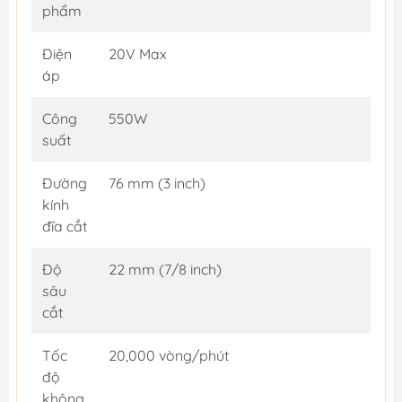
phẩm
Điện
20V Max
áp
Công
550W
suất
Đường
76 mm (3 inch)
kính
đĩa cắt
Độ
22 mm (7/8 inch)
sâu
cắt
Tốc
20,000 vòng/phút
độ
không