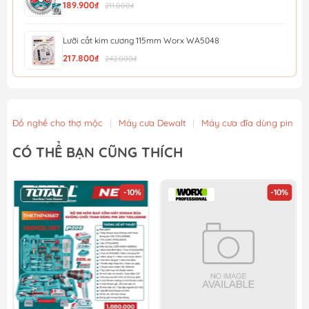
189.900₫
211.000₫
Lưỡi cắt kim cương 115mm Worx WA5048
217.800₫
242.000₫
Dao tiện ích có lưỡi cắt, lưỡi dao thu vào được và c...
210.045₫
221.100₫
Đồ nghề cho thợ mộc
|
Máy cưa Dewalt
|
Máy cưa đĩa dùng pin
Dao tiện ích có lưỡi cắt, lưỡi dao cố định Workpro ...
CÓ THỂ BẠN CŨNG THÍCH
199.595₫
210.100₫
-10%
-10%
Lưỡi cắt kim loại Minbao 355mm 355x2.2x1.8 x25.4x66T
1.530.000₫