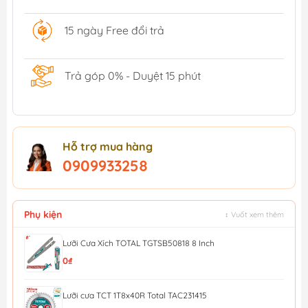
15 ngày Free đổi trả
Trả góp 0% - Duyệt 15 phút
Hỗ trợ mua hàng
0909933258
Phụ kiện
↕ Vuốt xem thêm
Lưỡi Cưa Xích TOTAL TGTSB50818 8 Inch
0₫
Lưỡi cưa TCT 1T8x40R Total TAC231415