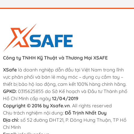
Công ty TNHH Kỹ Thuật và Thương Mại XSAFE
XSafe
là doanh nghiệp dẫn đầu tại Việt Nam trong lĩnh
vực phân phối và bán lẻ máy móc – dụng cụ cầm tay –
thiết bị bảo hộ lao động, cam kết 100% hàng chính hãng.
GPKD:
0315625855 do Sở Kế hoạch và Đầu tư Thành phố
Hồ Chí Minh cấp ngày
12/04/2019
Copyright © 2016 by Xsafe.vn
. All rights reserved
Chịu trách nghiệm nội dung:
Đỗ Trịnh Nhất Duy
Địa chỉ:
số 52 đường ĐHT21, P. Đông Hưng Thuận, TP Hồ
Chí Minh