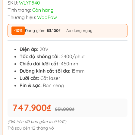
SKU:
WLYP540
Tình trạng:
Còn hàng
Thương hiệu:
WadFow
-10%
Đang giảm
83.100₫
— Áp dụng ngay
Điện áp:
20V
Tốc độ không tải:
2400/phút
Chiều dài lưỡi cắt:
460mm
Đường kính cắt tối đa:
15mm
Lưỡi cắt:
Cắt laser
Pin & sạc:
Bán riêng
747.900₫
831.000₫
(Giá trên đã bao gồm thuế VAT)
Trả sau đến 12 tháng với