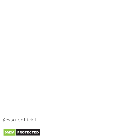
@xsafeofficial