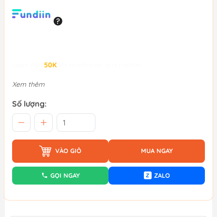
Giảm đến
50K
khi thanh toán qua Fundiin.
Xem thêm
Số lượng:
VÀO GIỎ
MUA NGAY
GỌI NGAY
ZALO
Z