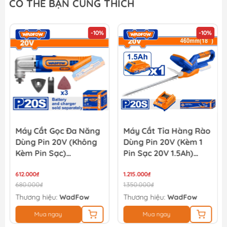
CÓ THỂ BẠN CŨNG THÍCH
850.000₫
-10%
-10%
Pin 20V 2.0Ah YUPAI
490.000₫
Máy Cắt Gọc Đa Năng
Máy Cắt Tỉa Hàng Rào
Dùng Pin 20V (không
Dùng Pin 20V (Kèm 1
Kèm Pin Sạc)
Pin Sạc 20V 1.5Ah)
WADFOW WMUP5020
WADFOW WLYP546
612.000₫
1.215.000₫
680.000₫
1.350.000₫
Thương hiệu:
WadFow
Thương hiệu:
WadFow
Mua ngay
Mua ngay