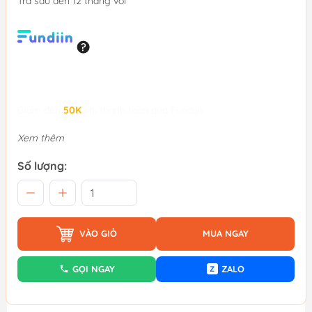
Trả sau đến 12 tháng với
Giảm đến
50K
khi thanh toán qua Fundiin.
Xem thêm
Số lượng:
VÀO GIỎ
MUA NGAY
GỌI NGAY
ZALO
Z