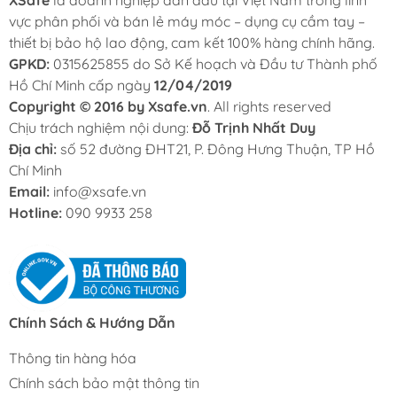
XSafe
là doanh nghiệp dẫn đầu tại Việt Nam trong lĩnh
vực phân phối và bán lẻ máy móc – dụng cụ cầm tay –
thiết bị bảo hộ lao động, cam kết 100% hàng chính hãng.
GPKD:
0315625855 do Sở Kế hoạch và Đầu tư Thành phố
Hồ Chí Minh cấp ngày
12/04/2019
Copyright © 2016 by Xsafe.vn
. All rights reserved
Chịu trách nghiệm nội dung:
Đỗ Trịnh Nhất Duy
Địa chỉ:
số 52 đường ĐHT21, P. Đông Hưng Thuận, TP Hồ
Chí Minh
Email:
info@xsafe.vn
Hotline:
090 9933 258
Chính Sách & Hướng Dẫn
Thông tin hàng hóa
Chính sách bảo mật thông tin