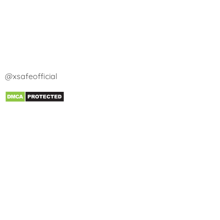
@xsafeofficial