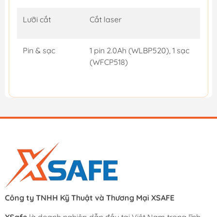
Lưỡi cắt
Cắt laser
Pin & sạc
1 pin 2.0Ah (WLBP520), 1 sạc
(WFCP518)
Công ty TNHH Kỹ Thuật và Thương Mại XSAFE