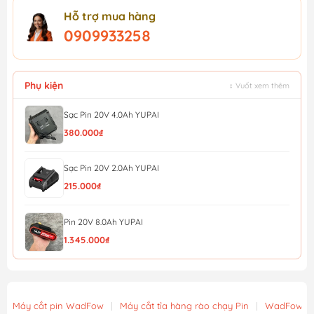
Hỗ trợ mua hàng
0909933258
Phụ kiện
↕ Vuốt xem thêm
Sạc Pin 20V 4.0Ah YUPAI
380.000₫
Sạc Pin 20V 2.0Ah YUPAI
215.000₫
Pin 20V 8.0Ah YUPAI
1.345.000₫
Pin 20V 6.0Ah YUPAI
1.170.000₫
Máy cắt pin WadFow
|
Máy cắt tỉa hàng rào chạy Pin
|
WadFow