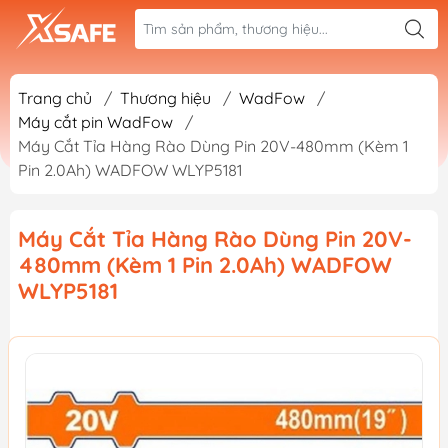
Trang chủ
/
Thương hiệu
/
WadFow
/
Máy cắt pin WadFow
/
Máy Cắt Tỉa Hàng Rào Dùng Pin 20V-480mm (Kèm 1
Pin 2.0Ah) WADFOW WLYP5181
Máy Cắt Tỉa Hàng Rào Dùng Pin 20V-
480mm (Kèm 1 Pin 2.0Ah) WADFOW
WLYP5181