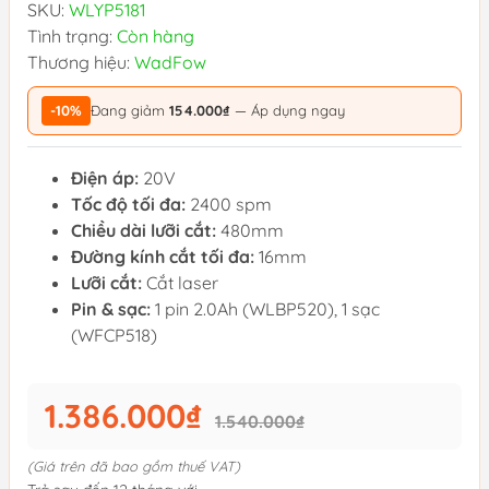
SKU:
WLYP5181
Tình trạng:
Còn hàng
Thương hiệu:
WadFow
-10%
Đang giảm
154.000₫
— Áp dụng ngay
Điện áp:
20V
Tốc độ tối đa:
2400 spm
Chiều dài lưỡi cắt:
480mm
Đường kính cắt tối đa:
16mm
Lưỡi cắt:
Cắt laser
Pin & sạc:
1 pin 2.0Ah (WLBP520), 1 sạc
(WFCP518)
1.386.000₫
1.540.000₫
(Giá trên đã bao gồm thuế VAT)