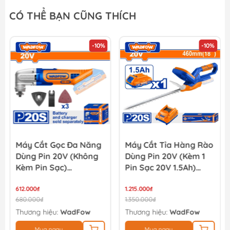
Pin 20V 4.0Ah YUPAI
CÓ THỂ BẠN CŨNG THÍCH
850.000₫
-10%
-10%
Pin 20V 2.0Ah YUPAI
490.000₫
Máy Cắt Gọc Đa Năng
Máy Cắt Tỉa Hàng Rào
Dùng Pin 20V (không
Dùng Pin 20V (Kèm 1
Kèm Pin Sạc)
Pin Sạc 20V 1.5Ah)
WADFOW WMUP5020
WADFOW WLYP546
612.000₫
1.215.000₫
680.000₫
1.350.000₫
Thương hiệu:
WadFow
Thương hiệu:
WadFow
Mua ngay
Mua ngay