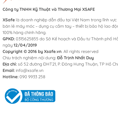
Công ty TNHH Kỹ Thuật và Thương Mại XSAFE
XSafe
là doanh nghiệp dẫn đầu tại Việt Nam trong lĩnh vực
bán lẻ máy móc – dụng cụ cầm tay – thiết bị bảo hộ lao độ
100% hàng chính hãng.
GPKD:
0315625855 do Sở Kế hoạch và Đầu tư Thành phố Hồ
ngày
12/04/2019
Copyright © 2016 by Xsafe.vn
. All rights reserved
Chịu trách nghiệm nội dung:
Đỗ Trịnh Nhất Duy
Địa chỉ:
số 52 đường ĐHT21, P. Đông Hưng Thuận, TP Hồ Chí
Email:
info@xsafe.vn
Hotline:
090 9933 258