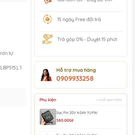
15 ngày Free đổi trả
Trả góp 0% - Duyệt 15 phút
rơn tự
LBP515), 1
Hỗ trợ mua hàng
0909933258
Phụ kiện
↕ Vuốt xem thêm
Sạc Pin 20V 4.0Ah YUPAI
380.000₫