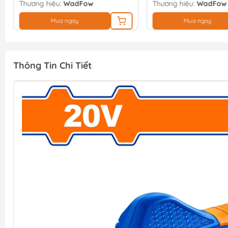
Thương hiệu:
WadFow
Thương hiệu:
WadFow
Mua ngay
Mua ngay
Thông Tin Chi Tiết