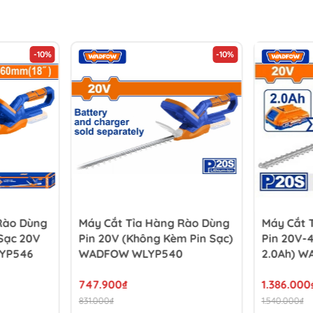
-10%
-10%
Rào Dùng
Máy Cắt Tỉa Hàng Rào Dùng
Máy Cắt 
 Sạc 20V
Pin 20V (không Kèm Pin Sạc)
Pin 20V-
LYP546
WADFOW WLYP540
2.0Ah) W
747.900₫
1.386.000
831.000₫
1.540.000₫