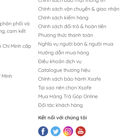
Chính sách vận chuyển & giao nhận
Chính sách kiểm hàng
 phân phối và
Chính sách đổi trả & hoàn tiền
ng, cam kết
Phương thức thanh toán
Nghĩa vụ người bán & người mua
 Chí Minh cấp
Hướng dẫn mua hàng
Điều khoản dịch vụ
Catalogue thương hiệu
 Minh
Chính sách bảo hành Xsafe
Tại sao nên chọn Xsafe
Mua Hàng Trả Góp Online
Đối tác khách hàng
Kết nối với chúng tôi