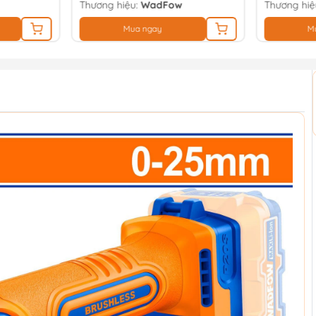
Thương hiệu:
WadFow
Thương hiệ
Mua ngay
M