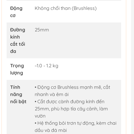
Động
Không chổi than (Brushless)
cơ
Đường
25mm
kính
cắt tối
đa
Trọng
~1.0 - 1.2 kg
lượng
Tính
• Động cơ Brushless mạnh mẽ, cắt
năng
nhanh và êm ái
nổi bật
• Cắt được cành đường kính đến
25mm, phù hợp tỉa cây cảnh, làm
vườn
• Hệ thống bôi trơn tự động, kèm chai
dầu và đá mài