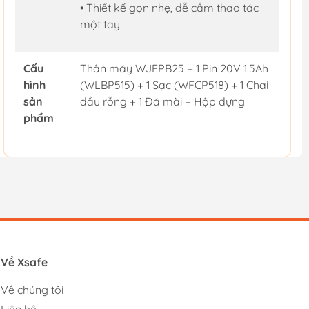
• Thiết kế gọn nhẹ, dễ cầm thao tác
một tay
Cấu
Thân máy WJFPB25 + 1 Pin 20V 1.5Ah
hình
(WLBP515) + 1 Sạc (WFCP518) + 1 Chai
sản
dầu rỗng + 1 Đá mài + Hộp đựng
phẩm
Về Xsafe
Về chúng tôi
Liên hệ