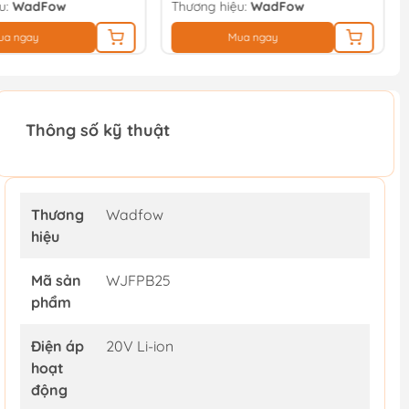
u:
WadFow
Thương hiệu:
WadFow
ua ngay
Mua ngay
Thông số kỹ thuật
Thương
Wadfow
hiệu
Mã sản
WJFPB25
phẩm
Điện áp
20V Li-ion
hoạt
động