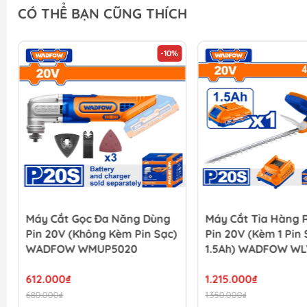
CÓ THỂ BẠN CŨNG THÍCH
-10%
Máy Cắt Gọc Đa Năng Dùng
Máy Cắt Tỉa Hàng 
Pin 20V (không Kèm Pin Sạc)
Pin 20V (Kèm 1 Pin
WADFOW WMUP5020
1.5Ah) WADFOW W
612.000₫
1.215.000₫
680.000₫
1.350.000₫