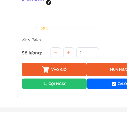
Giảm đến
50K
khi thanh toán qua Fundiin.
Xem thêm
Số lượng:
VÀO GIỎ
MUA NGA
GỌI NGAY
ZALO
Z