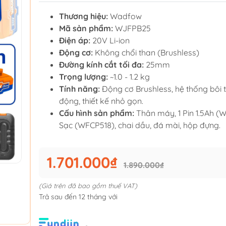
Thương hiệu:
Wadfow
Mã sản phẩm:
WJFPB25
Điện áp:
20V Li-ion
Động cơ:
Không chổi than (Brushless)
Đường kính cắt tối đa:
25mm
Trọng lượng:
~1.0 - 1.2 kg
Tính năng:
Động cơ Brushless, hệ thống bôi t
động, thiết kế nhỏ gọn.
Cấu hình sản phẩm:
Thân máy, 1 Pin 1.5Ah (W
Sạc (WFCP518), chai dầu, đá mài, hộp đựng.
1.701.000₫
1.890.000₫
(Giá trên đã bao gồm thuế VAT)
Trả sau đến 12 tháng với