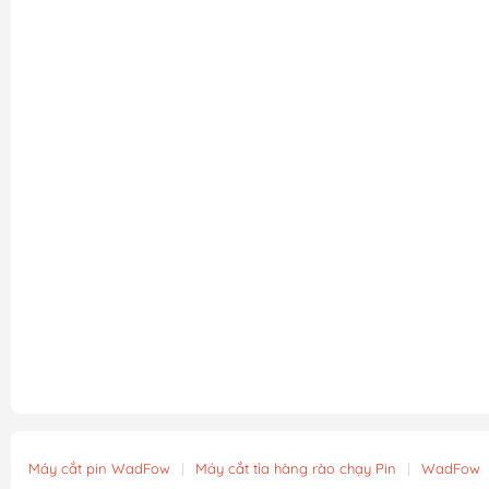
Máy cắt pin WadFow
|
Máy cắt tỉa hàng rào chạy Pin
|
WadFow