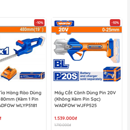
-10%
-10%
Tỉa Hàng Rào Dùng
Máy Cắt Cành Dùng Pin 20V
480mm (Kèm 1 Pin
(không Kèm Pin Sạc)
ADFOW WLYP5181
WADFOW WJFP525
₫
1.539.000₫
1.710.000₫