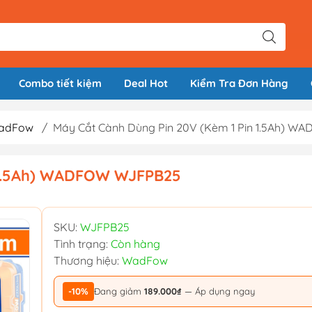
Combo tiết kiệm
Deal Hot
Kiểm Tra Đơn Hàng
WadFow
/
Máy Cắt Cành Dùng Pin 20V (Kèm 1 Pin 1.5Ah) 
n 1.5Ah) WADFOW WJFPB25
SKU:
WJFPB25
Tình trạng:
Còn hàng
Thương hiệu:
WadFow
-10%
Đang giảm
189.000₫
— Áp dụng ngay