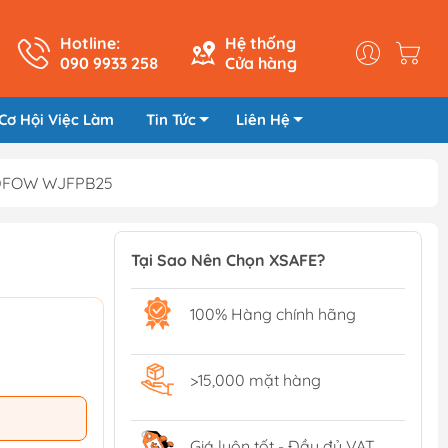
Hotline:
Hệ thống
090 9933 258
Cửa hàng
Cơ Hội Việc Làm
Tin Tức
Liên Hệ
WADFOW WJFPB25
Tại Sao Nên Chọn XSAFE?
100% Hàng chính hãng
>15,000 mặt hàng
Giá luôn tốt - Đầy đủ VAT