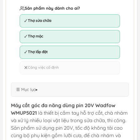
Sản phẩm này dành cho ai?
✓
Thợ sửa chữa
✓
Thợ mộc
✓
Thợ lắp đặt
✕
Công việc cố định
☰ Mục lục
▸
Máy cắt góc đa năng dùng pin 20V Wadfow
WMUP5021
là thiết bị cầm tay hỗ trợ cắt, chà nhám
và xử lý nhiều loại vật liệu trong sửa chữa, thi công.
Sản phẩm sử dụng pin 20V, tốc độ không tải cao
cùng bộ phụ kiện gồm lưỡi cưa, đế chà nhám và