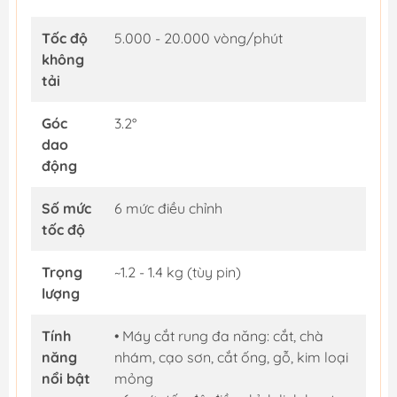
Tốc độ
5.000 - 20.000 vòng/phút
không
tải
Góc
3.2°
dao
động
Số mức
6 mức điều chỉnh
tốc độ
Trọng
~1.2 - 1.4 kg (tùy pin)
lượng
Tính
• Máy cắt rung đa năng: cắt, chà
năng
nhám, cạo sơn, cắt ống, gỗ, kim loại
nổi bật
mỏng