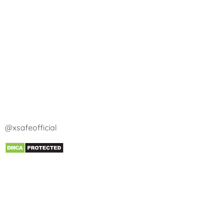
@xsafeofficial