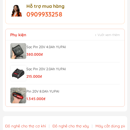
Hỗ trợ mua hàng
0909933258
Phụ kiện
↕ Vuốt xem thêm
Sạc Pin 20V 4.0Ah YUPAI
380.000₫
Sạc Pin 20V 2.0Ah YUPAI
215.000₫
Pin 20V 8.0Ah YUPAI
1.345.000₫
Pin 20V 6.0Ah YUPAI
1.170.000₫
Đồ nghề cho thợ cơ khí
|
Đồ nghề cho thợ xây
|
Máy cắt dùng pin