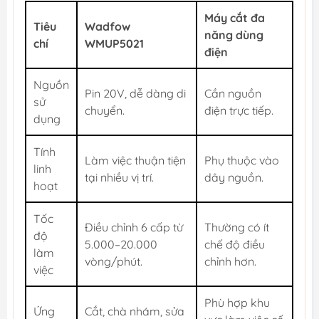
Máy cắt đa
Tiêu
Wadfow
năng dùng
chí
WMUP5021
điện
Nguồn
Pin 20V, dễ dàng di
Cần nguồn
sử
chuyển.
điện trực tiếp.
dụng
Tính
Làm việc thuận tiện
Phụ thuộc vào
linh
tại nhiều vị trí.
dây nguồn.
hoạt
Tốc
Điều chỉnh 6 cấp từ
Thường có ít
độ
5.000–20.000
chế độ điều
làm
vòng/phút.
chỉnh hơn.
việc
Phù hợp khu
Ứng
Cắt, chà nhám, sửa