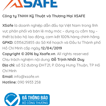
Công ty TNHH Kỹ Thuật và Thương Mại XSAFE
XSafe
là doanh nghiệp dẫn đầu tại Việt Nam trong lĩnh
vực phân phối và bán lẻ máy móc – dụng cụ cầm tay –
thiết bị bảo hộ lao động, cam kết 100% hàng chính hãng.
GPKD:
0315625855 do Sở Kế hoạch và Đầu tư Thành phố
Hồ Chí Minh cấp ngày
12/04/2019
Copyright © 2016 by Xsafe.vn
. All rights reserved
Chịu trách nghiệm nội dung:
Đỗ Trịnh Nhất Duy
Địa chỉ:
số 52 đường ĐHT21, P. Đông Hưng Thuận, TP Hồ
Chí Minh
Email:
info@xsafe.vn
Hotline:
090 9933 258