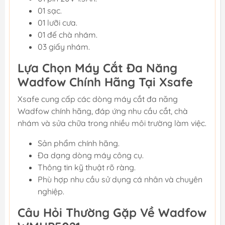
01 sạc.
01 lưỡi cưa.
01 đế chà nhám.
03 giấy nhám.
Lựa Chọn Máy Cắt Đa Năng
Wadfow Chính Hãng Tại Xsafe
Xsafe cung cấp các dòng máy cắt đa năng
Wadfow chính hãng, đáp ứng nhu cầu cắt, chà
nhám và sửa chữa trong nhiều môi trường làm việc.
Sản phẩm chính hãng.
Đa dạng dòng máy công cụ.
Thông tin kỹ thuật rõ ràng.
Phù hợp nhu cầu sử dụng cá nhân và chuyên
nghiệp.
Câu Hỏi Thường Gặp Về Wadfow