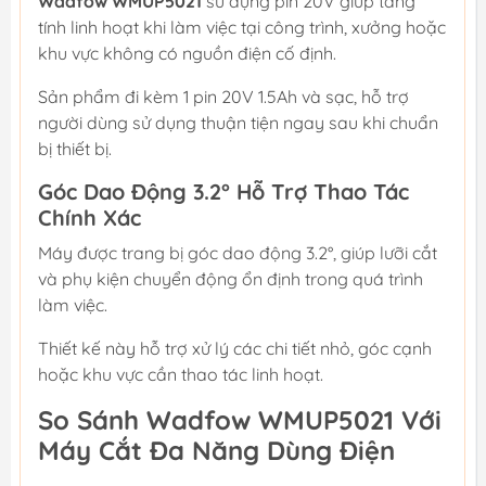
Wadfow WMUP5021
sử dụng pin 20V giúp tăng
tính linh hoạt khi làm việc tại công trình, xưởng hoặc
khu vực không có nguồn điện cố định.
Sản phẩm đi kèm 1 pin 20V 1.5Ah và sạc, hỗ trợ
người dùng sử dụng thuận tiện ngay sau khi chuẩn
bị thiết bị.
Góc Dao Động 3.2° Hỗ Trợ Thao Tác
Chính Xác
Máy được trang bị góc dao động 3.2°, giúp lưỡi cắt
và phụ kiện chuyển động ổn định trong quá trình
làm việc.
Thiết kế này hỗ trợ xử lý các chi tiết nhỏ, góc cạnh
hoặc khu vực cần thao tác linh hoạt.
So Sánh Wadfow WMUP5021 Với
Máy Cắt Đa Năng Dùng Điện