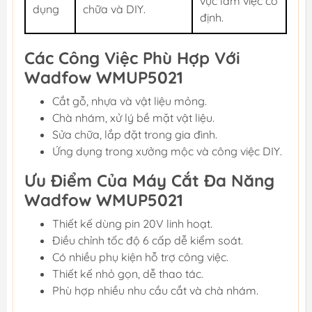
vực làm việc cố
dụng
chữa và DIY.
định.
Các Công Việc Phù Hợp Với
Wadfow WMUP5021
Cắt gỗ, nhựa và vật liệu mỏng.
Chà nhám, xử lý bề mặt vật liệu.
Sửa chữa, lắp đặt trong gia đình.
Ứng dụng trong xưởng mộc và công việc DIY.
Ưu Điểm Của Máy Cắt Đa Năng
Wadfow WMUP5021
Thiết kế dùng pin 20V linh hoạt.
Điều chỉnh tốc độ 6 cấp dễ kiểm soát.
Có nhiều phụ kiện hỗ trợ công việc.
Thiết kế nhỏ gọn, dễ thao tác.
Phù hợp nhiều nhu cầu cắt và chà nhám.