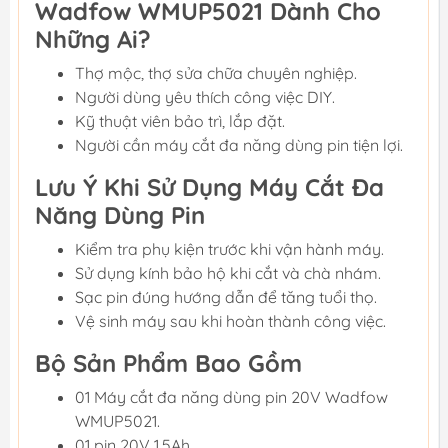
Wadfow WMUP5021 Dành Cho
Những Ai?
Thợ mộc, thợ sửa chữa chuyên nghiệp.
Người dùng yêu thích công việc DIY.
Kỹ thuật viên bảo trì, lắp đặt.
Người cần máy cắt đa năng dùng pin tiện lợi.
Lưu Ý Khi Sử Dụng Máy Cắt Đa
Năng Dùng Pin
Kiểm tra phụ kiện trước khi vận hành máy.
Sử dụng kính bảo hộ khi cắt và chà nhám.
Sạc pin đúng hướng dẫn để tăng tuổi thọ.
Vệ sinh máy sau khi hoàn thành công việc.
Bộ Sản Phẩm Bao Gồm
01 Máy cắt đa năng dùng pin 20V Wadfow
WMUP5021.
01 pin 20V 1.5Ah.