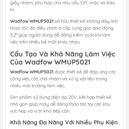
giấy nhám, phù hợp cho nhu cầu DIY, mộc và bảo
trì.
Wadfow WMUP5021
sở hữu thiết kế không dây linh
hoạt, tốc độ điều chỉnh 6 cấp cùng góc dao động
3.2° giúp người dùng dễ dàng kiểm soát khi làm
việc trên nhiều bề mặt khác nhau.
Cấu Tạo Và Khả Năng Làm Việc
Của Wadfow WMUP5021
Wadfow WMUP5021
được thiết kế để đáp ứng các
công việc cắt, chà nhám và xử lý vật liệu trong
nhiều môi trường làm việc.
Sản phẩm sử dụng điện áp 20V, kết hợp thiết kế
nhỏ gọn giúp máy dễ dàng thao tác tại các khu
vực hẹp và vị trí khó tiếp cận.
Khả Năng Đa Năng Với Nhiều Phụ Kiện