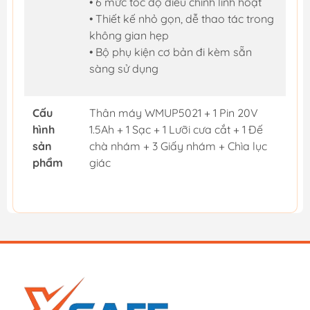
• 6 mức tốc độ điều chỉnh linh hoạt
• Thiết kế nhỏ gọn, dễ thao tác trong
không gian hẹp
• Bộ phụ kiện cơ bản đi kèm sẵn
sàng sử dụng
Cấu
Thân máy WMUP5021 + 1 Pin 20V
hình
1.5Ah + 1 Sạc + 1 Lưỡi cưa cắt + 1 Đế
sản
chà nhám + 3 Giấy nhám + Chìa lục
phẩm
giác