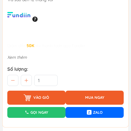
Giảm đến
50K
khi thanh toán qua Fundiin.
Xem thêm
Số lượng:
VÀO GIỎ
MUA NGAY
GỌI NGAY
ZALO
Z