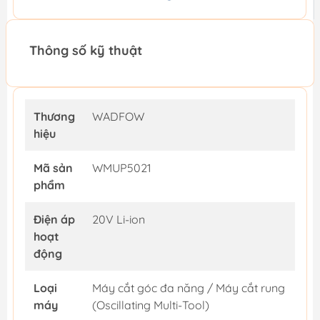
Thông số kỹ thuật
Thương
WADFOW
hiệu
Mã sản
WMUP5021
phẩm
Điện áp
20V Li-ion
hoạt
động
Loại
Máy cắt góc đa năng / Máy cắt rung
máy
(Oscillating Multi-Tool)