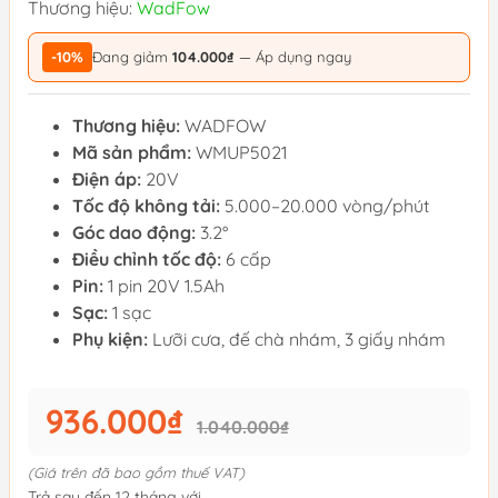
Thương hiệu:
WadFow
-10%
Đang giảm
104.000₫
— Áp dụng ngay
Thương hiệu:
WADFOW
Mã sản phẩm:
WMUP5021
Điện áp:
20V
Tốc độ không tải:
5.000–20.000 vòng/phút
Góc dao động:
3.2°
Điều chỉnh tốc độ:
6 cấp
Pin:
1 pin 20V 1.5Ah
Sạc:
1 sạc
Phụ kiện:
Lưỡi cưa, đế chà nhám, 3 giấy nhám
936.000₫
1.040.000₫
(Giá trên đã bao gồm thuế VAT)
Trả sau đến 12 tháng với