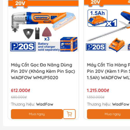
Máy Cắt Gọc Đa Năng Dùng
Máy Cắt Tỉa Hàng 
Pin 20V (không Kèm Pin Sạc)
Pin 20V (Kèm 1 Pin
WADFOW WMUP5020
1.5Ah) WADFOW W
612.000₫
1.215.000₫
680.000₫
1.350.000₫
Thương hiệu:
WadFow
Thương hiệu:
WadFow
Mua ngay
Mua ngay