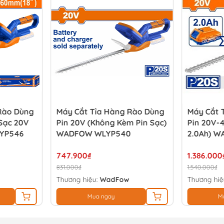
Rào Dùng
Máy Cắt Tỉa Hàng Rào Dùng
Máy Cắt 
 Sạc 20V
Pin 20V (không Kèm Pin Sạc)
Pin 20V-
LYP546
WADFOW WLYP540
2.0Ah) W
747.900₫
1.386.000
831.000₫
1.540.000₫
Thương hiệu:
WadFow
Thương hiệ
Mua ngay
M