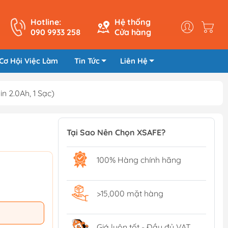
Hotline:
Hệ thống
090 9933 258
Cửa hàng
Cơ Hội Việc Làm
Tin Tức
Liên Hệ
 2.0Ah, 1 Sạc)
Tại Sao Nên Chọn XSAFE?
100% Hàng chính hãng
>15,000 mặt hàng
Giá luôn tốt - Đầy đủ VAT