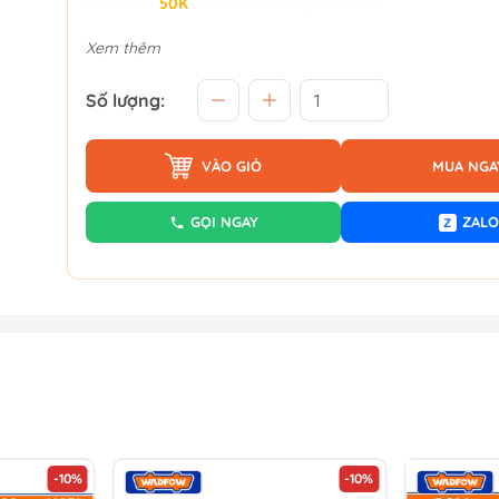
Giảm đến
50K
khi thanh toán qua Fundiin.
Xem thêm
Số lượng:
VÀO GIỎ
MUA NGA
GỌI NGAY
ZALO
Z
-10%
-10%