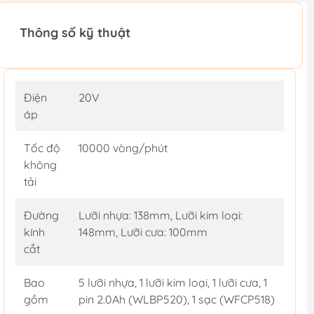
Thông số kỹ thuật
Điện
20V
áp
Tốc độ
10000 vòng/phút
không
tải
Đường
Lưỡi nhựa: 138mm, Lưỡi kim loại:
kính
148mm, Lưỡi cưa: 100mm
cắt
Bao
5 lưỡi nhựa, 1 lưỡi kim loại, 1 lưỡi cưa, 1
gồm
pin 2.0Ah (WLBP520), 1 sạc (WFCP518)