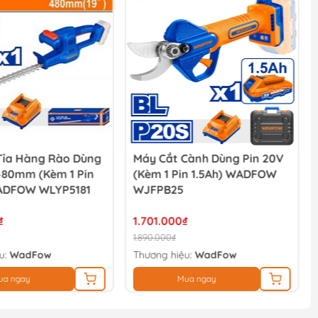
Tỉa Hàng Rào Dùng
Máy Cắt Cành Dùng Pin 20V
480mm (Kèm 1 Pin
(Kèm 1 Pin 1.5Ah) WADFOW
ADFOW WLYP5181
WJFPB25
₫
1.701.000₫
1.890.000₫
u:
WadFow
Thương hiệu:
WadFow
ua ngay
Mua ngay