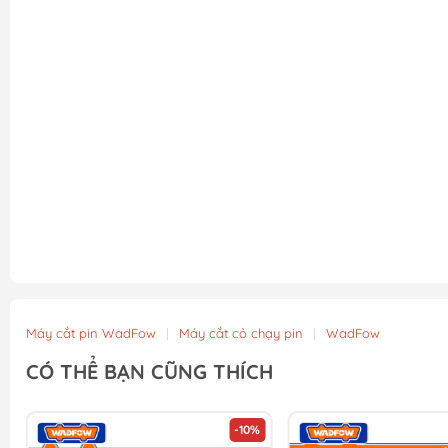
Máy cắt pin WadFow
|
Máy cắt cỏ chạy pin
|
WadFow
CÓ THỂ BẠN CŨNG THÍCH
-10%