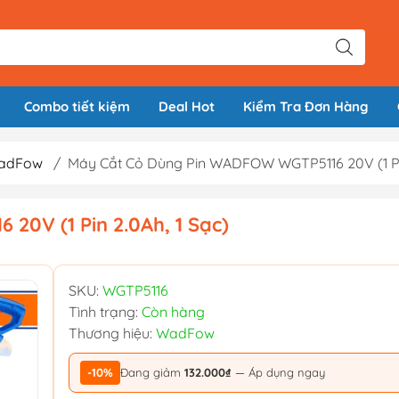
Combo tiết kiệm
Deal Hot
Kiểm Tra Đơn Hàng
WadFow
/
Máy Cắt Cỏ Dùng Pin WADFOW WGTP5116 20V (1 Pin
0V (1 Pin 2.0Ah, 1 Sạc)
SKU:
WGTP5116
Tình trạng:
Còn hàng
Thương hiệu:
WadFow
-10%
Đang giảm
132.000₫
— Áp dụng ngay