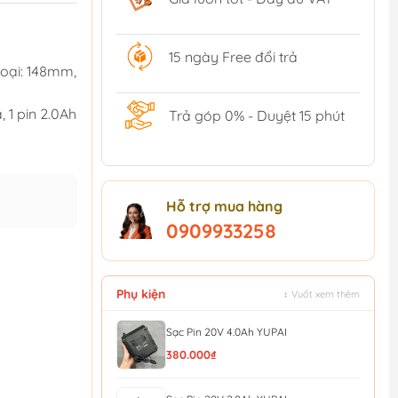
15 ngày Free đổi trả
loại: 148mm,
a, 1 pin 2.0Ah
Trả góp 0% - Duyệt 15 phút
Hỗ trợ mua hàng
0909933258
Phụ kiện
↕ Vuốt xem thêm
Sạc Pin 20V 4.0Ah YUPAI
380.000₫