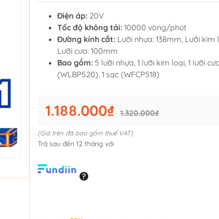
Điện áp:
20V
Tốc độ không tải:
10000 vòng/phút
Đường kính cắt:
Lưỡi nhựa: 138mm, Lưỡi kim 
Lưỡi cưa: 100mm
Bao gồm:
5 lưỡi nhựa, 1 lưỡi kim loại, 1 lưỡi cư
(WLBP520), 1 sạc (WFCP518)
1.188.000₫
1.320.000₫
(Giá trên đã bao gồm thuế VAT)
Trả sau đến 12 tháng với