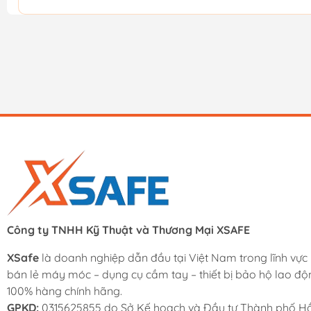
Công ty TNHH Kỹ Thuật và Thương Mại XSAFE
XSafe
là doanh nghiệp dẫn đầu tại Việt Nam trong lĩnh vực
bán lẻ máy móc – dụng cụ cầm tay – thiết bị bảo hộ lao độ
100% hàng chính hãng.
GPKD:
0315625855 do Sở Kế hoạch và Đầu tư Thành phố Hồ