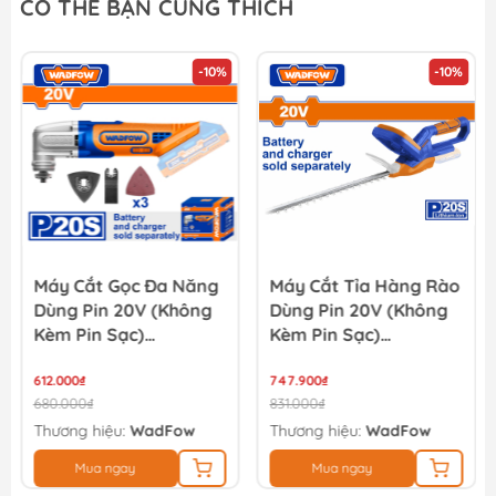
CÓ THỂ BẠN CŨNG THÍCH
850.000₫
-10%
-10%
Pin 20V 2.0Ah YUPAI
490.000₫
Máy Cắt Gọc Đa Năng
Máy Cắt Tỉa Hàng Rào
Dùng Pin 20V (không
Dùng Pin 20V (không
Kèm Pin Sạc)
Kèm Pin Sạc)
WADFOW WMUP5020
WADFOW WLYP540
612.000₫
747.900₫
680.000₫
831.000₫
Thương hiệu:
WadFow
Thương hiệu:
WadFow
Mua ngay
Mua ngay