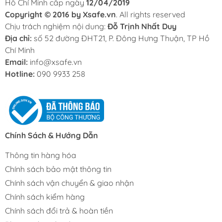
Hồ Chí Minh cấp ngày
12/04/2019
Copyright © 2016 by Xsafe.vn
. All rights reserved
Chịu trách nghiệm nội dung:
Đỗ Trịnh Nhất Duy
Địa chỉ:
số 52 đường ĐHT21, P. Đông Hưng Thuận, TP Hồ
Chí Minh
Email:
info@xsafe.vn
Hotline:
090 9933 258
Chính Sách & Hướng Dẫn
Thông tin hàng hóa
Chính sách bảo mật thông tin
Chính sách vận chuyển & giao nhận
Chính sách kiểm hàng
Chính sách đổi trả & hoàn tiền