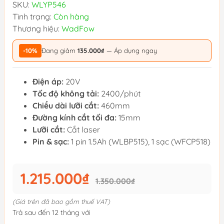
SKU:
WLYP546
Tình trạng:
Còn hàng
Thương hiệu:
WadFow
-10%
Đang giảm
135.000₫
— Áp dụng ngay
Điện áp:
20V
Tốc độ không tải:
2400/phút
Chiều dài lưỡi cắt:
460mm
Đường kính cắt tối đa:
15mm
Lưỡi cắt:
Cắt laser
Pin & sạc:
1 pin 1.5Ah (WLBP515), 1 sạc (WFCP518)
1.215.000₫
1.350.000₫
(Giá trên đã bao gồm thuế VAT)
Trả sau đến 12 tháng với