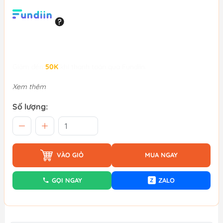
Giảm đến
50K
khi thanh toán qua Fundiin.
Xem thêm
Số lượng:
VÀO GIỎ
MUA NGAY
GỌI NGAY
ZALO
Z