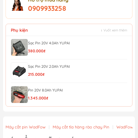
0909933258
Phụ kiện
↕ Vuốt xem thêm
Sạc Pin 20V 4.0Ah YUPAI
380.000₫
Sạc Pin 20V 2.0Ah YUPAI
215.000₫
Pin 20V 8.0Ah YUPAI
1.345.000₫
Pin 20V 6.0Ah YUPAI
1.170.000₫
Máy cắt pin WadFow
|
Máy cắt tỉa hàng rào chạy Pin
|
WadFow
Pin 20V 4.0Ah YUPAI