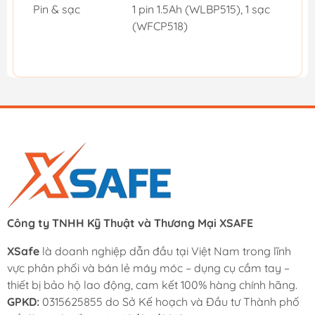
Pin & sạc
1 pin 1.5Ah (WLBP515), 1 sạc
(WFCP518)
Công ty TNHH Kỹ Thuật và Thương Mại XSAFE
XSafe
là doanh nghiệp dẫn đầu tại Việt Nam trong lĩnh
vực phân phối và bán lẻ máy móc – dụng cụ cầm tay –
thiết bị bảo hộ lao động, cam kết 100% hàng chính hãng.
GPKD:
0315625855 do Sở Kế hoạch và Đầu tư Thành phố