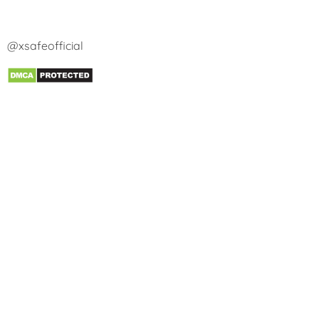
@xsafeofficial