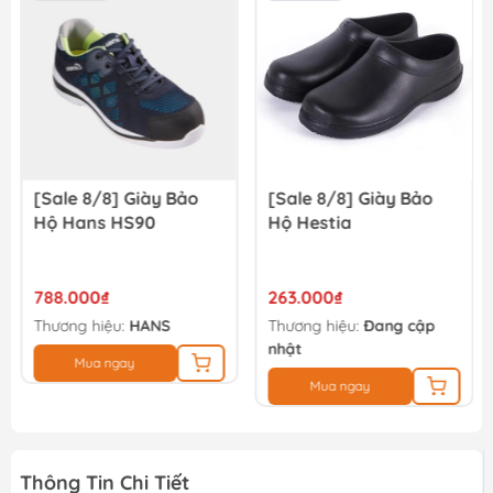
[Sale 8/8] Giày Bảo
[Sale 8/8] Giày Bảo
Hộ Hans HS90
Hộ Hestia
788.000₫
263.000₫
Thương hiệu:
HANS
Thương hiệu:
Đang cập
nhật
Mua ngay
Mua ngay
Thông Tin Chi Tiết