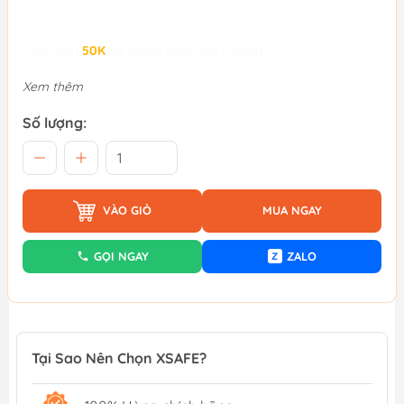
Giảm đến
50K
khi thanh toán qua Fundiin.
Xem thêm
Số lượng:
VÀO GIỎ
MUA NGAY
GỌI NGAY
ZALO
Z
Tại Sao Nên Chọn XSAFE?