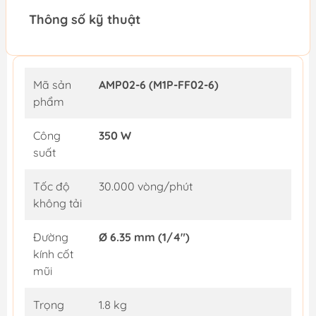
Thông số kỹ thuật
Mã sản
AMP02-6 (M1P-FF02-6)
phẩm
Công
350 W
suất
Tốc độ
30.000 vòng/phút
không tải
Đường
Ø 6.35 mm (1/4")
kính cốt
mũi
Trọng
1.8 kg