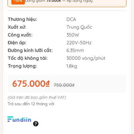
-10%
Đang giảm
75.000₫
— Áp dụng ngay
Thương hiệu:
DCA
Xuất xứ:
Trung Quốc
Công xuất:
350W
Điện áp:
220V-50Hz
Đường kính lưỡi cắt:
6.35mm
Tốc độ không tải:
30000 vòng/phút
Trọng lượng:
1.8kg
675.000₫
750.000₫
(Giá trên đã bao gồm thuế VAT)
Trả sau đến 12 tháng với