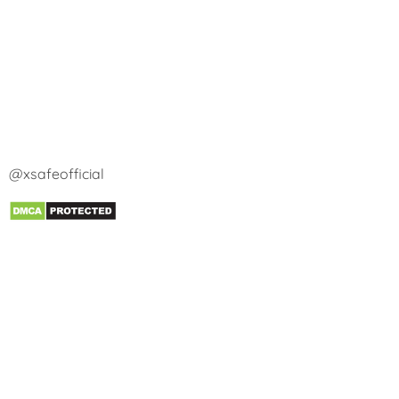
@xsafeofficial