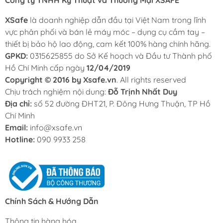
Công ty TNHH Kỹ Thuật và Thương Mại XSAFE
XSafe
là doanh nghiệp dẫn đầu tại Việt Nam trong lĩnh
vực phân phối và bán lẻ máy móc – dụng cụ cầm tay –
thiết bị bảo hộ lao động, cam kết 100% hàng chính hãng.
GPKD:
0315625855 do Sở Kế hoạch và Đầu tư Thành phố
Hồ Chí Minh cấp ngày
12/04/2019
Copyright © 2016 by Xsafe.vn
. All rights reserved
Chịu trách nghiệm nội dung:
Đỗ Trịnh Nhất Duy
Địa chỉ:
số 52 đường ĐHT21, P. Đông Hưng Thuận, TP Hồ
Chí Minh
Email:
info@xsafe.vn
Hotline:
090 9933 258
Chính Sách & Hướng Dẫn
Thông tin hàng hóa