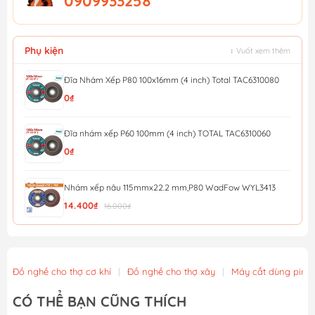
0909933258
Phụ kiện
↕ Vuốt xem thêm
Đĩa Nhám Xếp P80 100x16mm (4 inch) Total TAC6310080
0₫
Đĩa nhám xếp P60 100mm (4 inch) TOTAL TAC6310060
0₫
Nhám xếp nâu 115mmx22.2 mm,P80 WadFow WYL3413
14.400₫
16.000₫
Nhám xếp nâu 115mmx22.2 mm,P40 WadFow WYL0411
12.600₫
14.000₫
Đồ nghề cho thợ cơ khí
|
Đồ nghề cho thợ xây
|
Máy cắt dùng pin
Đá mài kim loại 115x6x22.2mm WadFow WAC1347
CÓ THỂ BẠN CŨNG THÍCH
13.500₫
15.000₫