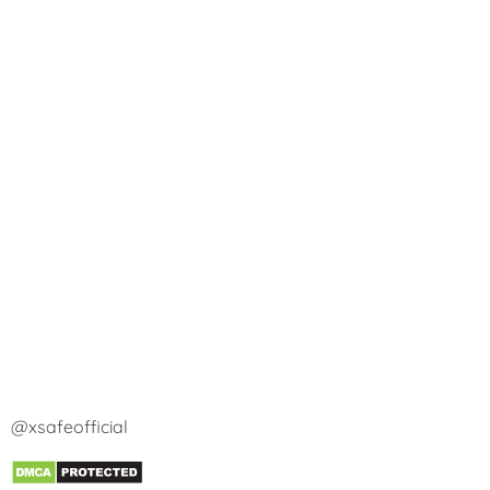
@xsafeofficial