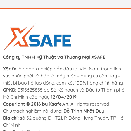
Công ty TNHH Kỹ Thuật và Thương Mại XSAFE
XSafe
là doanh nghiệp dẫn đầu tại Việt Nam trong lĩnh
vực phân phối và bán lẻ máy móc – dụng cụ cầm tay –
thiết bị bảo hộ lao động, cam kết 100% hàng chính hãng.
GPKD:
0315625855 do Sở Kế hoạch và Đầu tư Thành phố
Hồ Chí Minh cấp ngày
12/04/2019
Copyright © 2016 by Xsafe.vn
. All rights reserved
Chịu trách nghiệm nội dung:
Đỗ Trịnh Nhất Duy
Địa chỉ:
số 52 đường ĐHT21, P. Đông Hưng Thuận, TP Hồ
Chí Minh