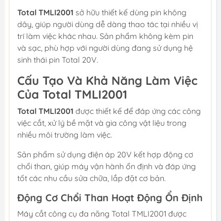
Total TMLI2001
sở hữu thiết kế dùng pin không
dây, giúp người dùng dễ dàng thao tác tại nhiều vị
trí làm việc khác nhau. Sản phẩm không kèm pin
và sạc, phù hợp với người dùng đang sử dụng hệ
sinh thái pin Total 20V.
Cấu Tạo Và Khả Năng Làm Việc
Của Total TMLI2001
Total TMLI2001
được thiết kế để đáp ứng các công
việc cắt, xử lý bề mặt và gia công vật liệu trong
nhiều môi trường làm việc.
Sản phẩm sử dụng điện áp 20V kết hợp động cơ
chổi than, giúp máy vận hành ổn định và đáp ứng
tốt các nhu cầu sửa chữa, lắp đặt cơ bản.
Động Cơ Chổi Than Hoạt Động Ổn Định
Máy cắt công cụ đa năng Total TMLI2001 được