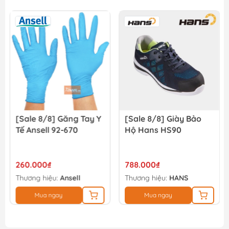
Nhám xếp P40 - 100mm Total TAC6310040
13.500₫
15.000₫
[Sale 8/8] Găng Tay Y
[Sale 8/8] Giày Bảo
Tế Ansell 92-670
Hộ Hans HS90
260.000₫
788.000₫
Thương hiệu:
Ansell
Thương hiệu:
HANS
Mua ngay
Mua ngay