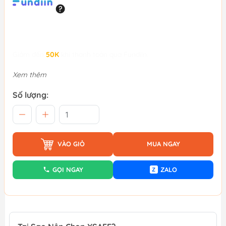
Giảm đến
50K
khi thanh toán qua Fundiin.
Xem thêm
Số lượng:
VÀO GIỎ
MUA NGAY
GỌI NGAY
ZALO
Z