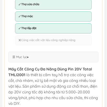
✓
Thợ sửa chữa
✓
Thợ mộc
✓
Thợ lắp đặt
✕
Công việc cắt vật liệu công nghiệp nặng
☰ Mục lục
▸
Máy Cắt Công Cụ Đa Năng Dùng Pin 20V Total
TMLI2001
là thiết bị cầm tay hỗ trợ các công việc
cắt, chà nhám, xử lý bề mặt và gia công nhiều loại
vật liệu. Sản phẩm sử dụng động cơ chổi than, điện
áp 20V cùng tốc độ không tải từ 5.000–20.000
vòng/phút, phù hợp cho nhu cầu sửa chữa, thi công
và DIY.