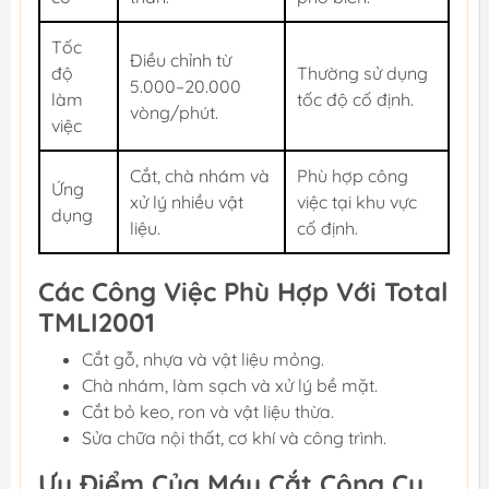
Tốc
Điều chỉnh từ
độ
Thường sử dụng
5.000–20.000
làm
tốc độ cố định.
vòng/phút.
việc
Cắt, chà nhám và
Phù hợp công
Ứng
xử lý nhiều vật
việc tại khu vực
dụng
liệu.
cố định.
Các Công Việc Phù Hợp Với Total
TMLI2001
Cắt gỗ, nhựa và vật liệu mỏng.
Chà nhám, làm sạch và xử lý bề mặt.
Cắt bỏ keo, ron và vật liệu thừa.
Sửa chữa nội thất, cơ khí và công trình.
Ưu Điểm Của Máy Cắt Công Cụ