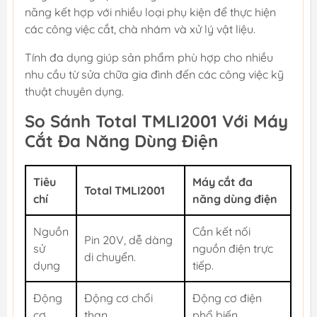
năng kết hợp với nhiều loại phụ kiện để thực hiện
các công việc cắt, chà nhám và xử lý vật liệu.
Tính đa dụng giúp sản phẩm phù hợp cho nhiều
nhu cầu từ sửa chữa gia đình đến các công việc kỹ
thuật chuyên dụng.
So Sánh Total TMLI2001 Với Máy
Cắt Đa Năng Dùng Điện
Tiêu
Máy cắt đa
Total TMLI2001
chí
năng dùng điện
Nguồn
Cần kết nối
Pin 20V, dễ dàng
sử
nguồn điện trực
di chuyển.
dụng
tiếp.
Động
Động cơ chổi
Động cơ điện
cơ
than.
phổ biến.