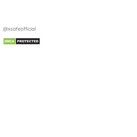
@xsafeofficial