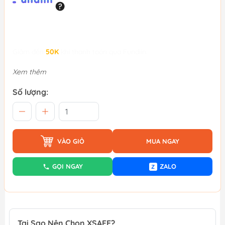
Giảm đến
50K
khi thanh toán qua Fundiin.
Xem thêm
Số lượng:
VÀO GIỎ
MUA NGAY
GỌI NGAY
ZALO
Z
Tại Sao Nên Chọn XSAFE?