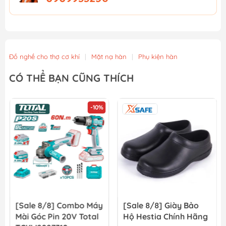
Đồ nghề cho thợ cơ khí
|
Mặt nạ hàn
|
Phụ kiện hàn
CÓ THỂ BẠN CŨNG THÍCH
-10%
[Sale 8/8] Combo Máy
[Sale 8/8] Giày Bảo
Mài Góc Pin 20V Total
Hộ Hestia Chính Hãng