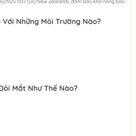
 AS/NZS 1337 (Úc/New Zealand), đảm bảo khả năng bảo
p Với Những Môi Trường Nào?
 Đôi Mắt Như Thế Nào?