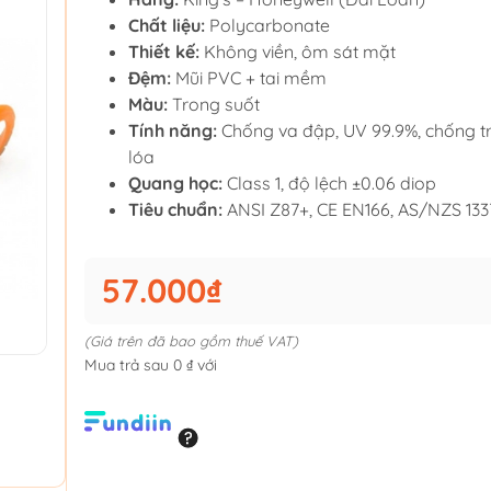
Chất liệu:
Polycarbonate
Thiết kế:
Không viền, ôm sát mặt
Đệm:
Mũi PVC + tai mềm
Màu:
Trong suốt
Tính năng:
Chống va đập, UV 99.9%, chống t
lóa
Quang học:
Class 1, độ lệch ±0.06 diop
Tiêu chuẩn:
ANSI Z87+, CE EN166, AS/NZS 133
57.000₫
(Giá trên đã bao gồm thuế VAT)
Mua trả sau 0 ₫ với