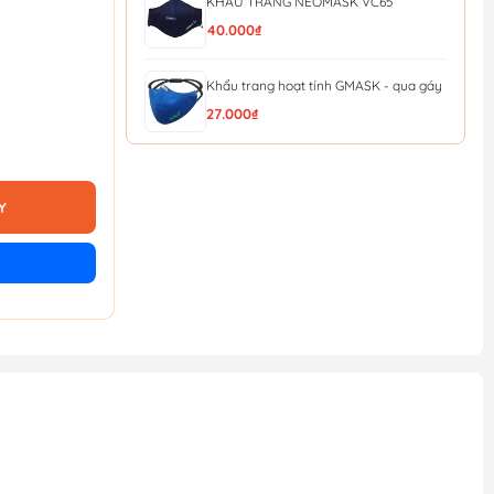
KHẨU TRANG NEOMASK VC65
40.000₫
Khẩu trang hoạt tính GMASK - qua gáy
27.000₫
KHẨU TRANG HONEYWELL H910V
PLUS N95 (QUA GÁY)
28.000₫
Y
Khẩu Trang Lọc Độc (MM Đài loan) Bảo
Bình 620
22.000₫
[Sale 8/8] Khẩu Trang Than Hoạt Tính
Evergreen C750V
43.000₫