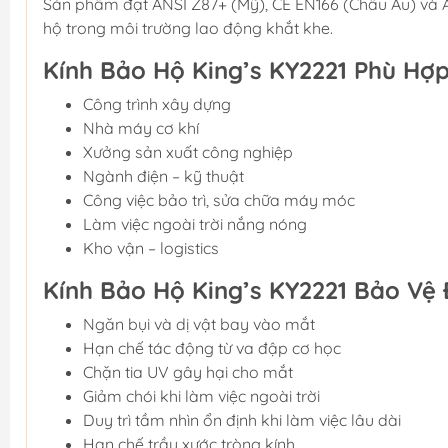
Sản phẩm đạt ANSI Z87+ (Mỹ), CE EN166 (Châu Âu) và
hộ trong môi trường lao động khắt khe.
Kính Bảo Hộ King’s KY2221 Phù Hợ
Công trình xây dựng
Nhà máy cơ khí
Xưởng sản xuất công nghiệp
Ngành điện – kỹ thuật
Công việc bảo trì, sửa chữa máy móc
Làm việc ngoài trời nắng nóng
Kho vận – logistics
Kính Bảo Hộ King’s KY2221 Bảo Vệ
Ngăn bụi và dị vật bay vào mắt
Hạn chế tác động từ va đập cơ học
Chặn tia UV gây hại cho mắt
Giảm chói khi làm việc ngoài trời
Duy trì tầm nhìn ổn định khi làm việc lâu dài
Hạn chế trầy xước tròng kính