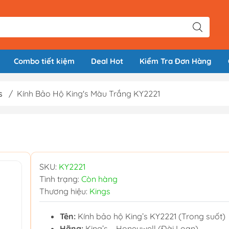
Combo tiết kiệm
Deal Hot
Kiểm Tra Đơn Hàng
s
/
Kính Bảo Hộ King's Màu Trắng KY2221
SKU:
KY2221
Tình trạng:
Còn hàng
Thương hiệu:
Kings
Tên:
Kính bảo hộ King’s KY2221 (Trong suốt)
Hãng:
King’s – Honeywell (Đài Loan)