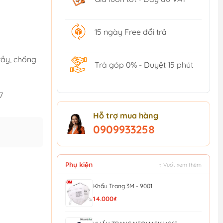
15 ngày Free đổi trả
rầy, chống
Trả góp 0% - Duyệt 15 phút
7
Hỗ trợ mua hàng
0909933258
Phụ kiện
↕ Vuốt xem thêm
Khẩu Trang 3M - 9001
14.000₫