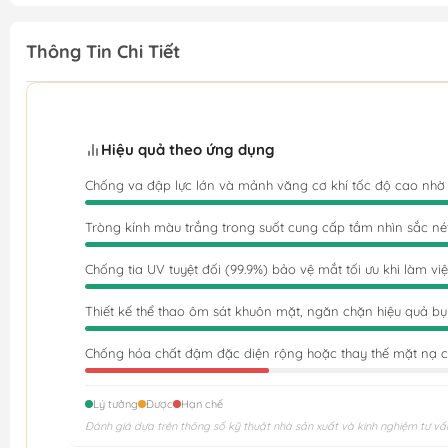
Thông Tin Chi Tiết
Hiệu quả theo ứng dụng
Chống va đập lực lớn và mảnh văng cơ khí tốc độ cao nhờ
Tròng kính màu trắng trong suốt cung cấp tầm nhìn sắc nét 
Chống tia UV tuyệt đối (99.9%) bảo vệ mắt tối ưu khi làm vi
Thiết kế thể thao ôm sát khuôn mặt, ngăn chặn hiệu quả b
Chống hóa chất đậm đặc diện rộng hoặc thay thế mặt nạ 
Lý tưởng
Được
Hạn chế
Đánh giá dựa trên thông số kỹ thuật nhà sản xuất và kinh nghiệm tư vấ