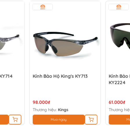
 KY714
Kính Bảo Hộ King's KY713
Kính Bảo 
KY2224
98.000₫
61.000₫
Thương hiệu:
Kings
Thương hiệ
Mua ngay
M