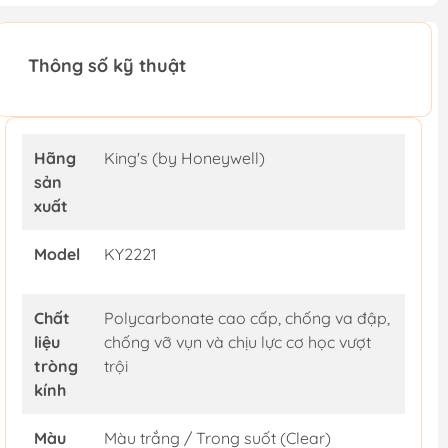
Thông số kỹ thuật
Hãng
King's (by Honeywell)
sản
xuất
Model
KY2221
Chất
Polycarbonate cao cấp, chống va đập,
liệu
chống vỡ vụn và chịu lực cơ học vượt
tròng
trội
kính
Màu
Màu trắng / Trong suốt (Clear)