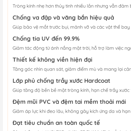
Tròng kính nhẹ hơn thủy tinh nhiều lần nhưng vẫn đảm 
Chống va đập và văng bắn hiệu quả
Giúp bảo vệ mắt trước bụi, mảnh vỡ và các vật thể bay
Chống tia UV đến 99.9%
Giảm tác động từ ánh nắng mặt trời, hỗ trợ làm việc ng
Thiết kế không viền hiện đại
Tăng góc nhìn quan sát, giảm điểm mù và mang lại cảm 
Lớp phủ chống trầy xước Hardcoat
Giúp tăng độ bền bề mặt tròng kính, hạn chế trầy xước t
Đệm mũi PVC và đệm tai mềm thoải mái
Giảm áp lực khi đeo lâu, không gây kích ứng da và hạn 
Đạt tiêu chuẩn an toàn quốc tế