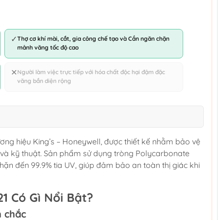
✓
Thợ cơ khí mài, cắt, gia công chế tạo và Cần ngăn chặn
mảnh văng tốc độ cao
✕
Người làm việc trực tiếp với hóa chất độc hại đậm đặc
văng bắn diện rộng
ơng hiệu King’s – Honeywell, được thiết kế nhằm bảo vệ
 và kỹ thuật. Sản phẩm sử dụng tròng Polycarbonate
hặn đến 99.9% tia UV, giúp đảm bảo an toàn thị giác khi
1 Có Gì Nổi Bật?
n chắc