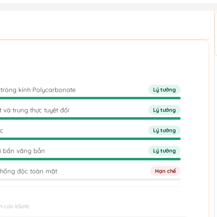
 tròng kính Polycarbonate
Lý tưởng
và trung thực tuyệt đối
Lý tưởng
ệc
Lý tưởng
ụi bẩn văng bắn
Lý tưởng
chống độc toàn mặt
Hạn chế
n của XSafe.