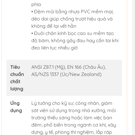
phía
• Đệm mũi bằng nhựa PVC mềm mại,
dẻo dai giúp chống trượt hiệu quả và
không để lại vết hằn
• Đuôi chân kính bọc cao su mềm tạo
độ bám, không gây đau hay cấn tai khi
đeo liên tục nhiều giờ
Tiêu
ANSI Z87.1 (Mỹ), EN 166 (Châu Âu),
chuẩn
AS/NZS 1337 (Úc/New Zealand)
chất
lượng
Ứng
Lý tưởng cho kỹ sư, công nhân, giám
dụng
sát viên sử dụng trong nhà xưởng, môi
trường thiếu sáng hoặc làm việc ban
đêm; phổ biến trong ngành cơ khí, xây
dựng, y tế, phòng thí nghiệm, lắp ráp