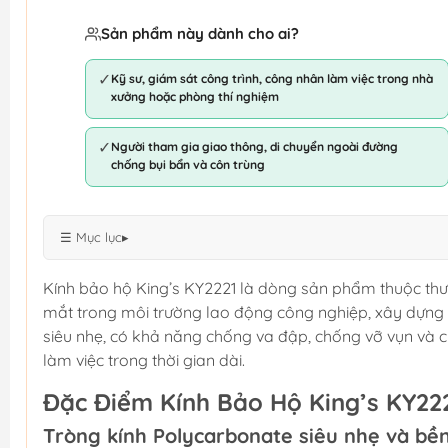
Sản phẩm này dành cho ai?
✓
Kỹ sư, giám sát công trình, công nhân làm việc trong nhà
xưởng hoặc phòng thí nghiệm
✓
Người tham gia giao thông, di chuyển ngoài đường
chống bụi bẩn và côn trùng
☰ Mục lục
▸
Kính bảo hộ King’s KY2221 là dòng sản phẩm thuộc thư
mắt trong môi trường lao động công nghiệp, xây dựng
siêu nhẹ, có khả năng chống va đập, chống vỡ vụn và c
làm việc trong thời gian dài.
Đặc Điểm Kính Bảo Hộ King’s KY222
Tròng kính Polycarbonate siêu nhẹ và bề