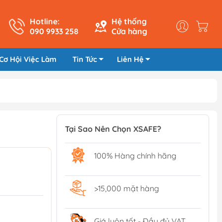
Hotline:
Hệ thống
090 9933 258
Cửa hàng
Cơ Hội Việc Làm
Tin Tức
Liên Hệ
Tại Sao Nên Chọn XSAFE?
100% Hàng chính hãng
>15,000 mặt hàng
Giá luôn tốt - Đầy đủ VAT