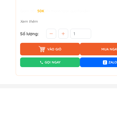
Giảm đến
50K
khi thanh toán qua Fundiin.
Xem thêm
Số lượng:
VÀO GIỎ
MUA NGA
GỌI NGAY
ZALO
Z