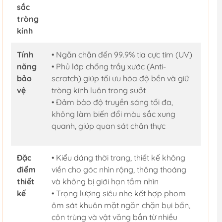
sắc
tròng
kính
Tính
• Ngăn chặn đến 99.9% tia cực tím (UV)
năng
• Phủ lớp chống trầy xước (Anti-
bảo
scratch) giúp tối ưu hóa độ bền và giữ
vệ
tròng kính luôn trong suốt
• Đảm bảo độ truyền sáng tối đa,
không làm biến đổi màu sắc xung
quanh, giúp quan sát chân thực
Đặc
• Kiểu dáng thời trang, thiết kế không
điểm
viền cho góc nhìn rộng, thông thoáng
thiết
và không bị giới hạn tầm nhìn
kế
• Trọng lượng siêu nhẹ kết hợp phom
ôm sát khuôn mặt ngăn chặn bụi bẩn,
côn trùng và vật văng bắn từ nhiều