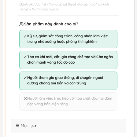
Đánh giá dựa trên thông số kỹ thuật nhà sản xuất và kinh
nghiệm tư vấn của XSafe.
Sản phẩm này dành cho ai?
✓
Kỹ sư, giám sát công trình, công nhân làm việc
trong nhà xưởng hoặc phòng thí nghiệm
✓
Thợ cơ khí mài, cắt, gia công chế tạo và Cần ngăn
chặn mảnh văng tốc độ cao
✓
Người tham gia giao thông, di chuyển ngoài
đường chống bụi bẩn và côn trùng
✕
Người làm việc trực tiếp với hóa chất độc hại đậm
đặc văng bắn diện rộng
☰ Mục lục
▸