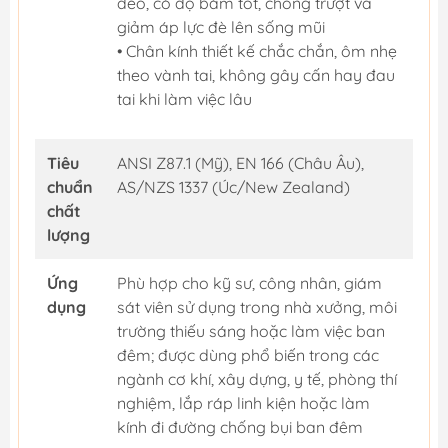
dẻo, có độ bám tốt, chống trượt và
giảm áp lực đè lên sống mũi
• Chân kính thiết kế chắc chắn, ôm nhẹ
theo vành tai, không gây cấn hay đau
tai khi làm việc lâu
Tiêu
ANSI Z87.1 (Mỹ), EN 166 (Châu Âu),
chuẩn
AS/NZS 1337 (Úc/New Zealand)
chất
lượng
Ứng
Phù hợp cho kỹ sư, công nhân, giám
dụng
sát viên sử dụng trong nhà xưởng, môi
trường thiếu sáng hoặc làm việc ban
đêm; được dùng phổ biến trong các
ngành cơ khí, xây dựng, y tế, phòng thí
nghiệm, lắp ráp linh kiện hoặc làm
kính đi đường chống bụi ban đêm