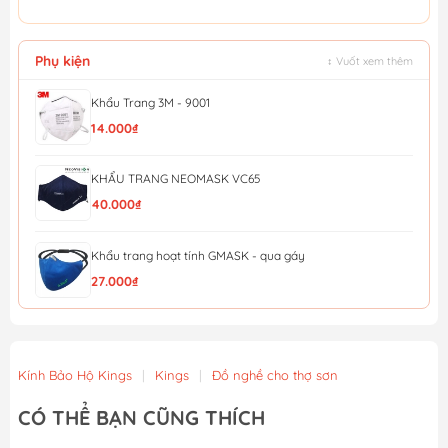
Phụ kiện
↕ Vuốt xem thêm
Khẩu Trang 3M - 9001
14.000₫
KHẨU TRANG NEOMASK VC65
40.000₫
Khẩu trang hoạt tính GMASK - qua gáy
27.000₫
KHẨU TRANG HONEYWELL H910V PLUS N95 (QUA GÁY)
28.000₫
Kính Bảo Hộ Kings
|
Kings
|
Đồ nghề cho thợ sơn
Khẩu Trang Lọc Độc (MM Đài loan) Bảo Bình 620
CÓ THỂ BẠN CŨNG THÍCH
22.000₫