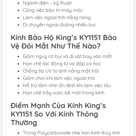
Ngành điện – kỹ thuật
Công việc bảo trì máy móc
Làm việc ngoài trời nắng nóng
Di chuyển ngoài đường nhiều bụi
Kính Bảo Hộ King’s KY1151 Bảo
Vệ Đôi Mắt Như Thế Nào?
Giảm nguy cơ bụi và dị vật bay vào mắt
Hạn chế tác động từ va đập cơ học
Chống tia UV từ ánh nắng mặt trời
Giảm chói khi làm việc ngoài trời
Hỗ trợ tầm nhìn ổn định khi làm việc lâu
Hạn chế trầy xước bề mặt tròng kính
Điểm Mạnh Của Kính King’s
KY1151 So Với Kính Thông
Thường
Tròng Polycarbonate nhẹ hơn kính thủy tinh