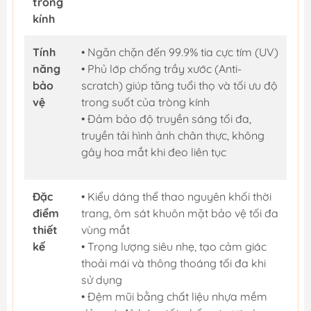
tròng
kính
Tính
• Ngăn chặn đến 99.9% tia cực tím (UV)
năng
• Phủ lớp chống trầy xước (Anti-
bảo
scratch) giúp tăng tuổi thọ và tối ưu độ
vệ
trong suốt của tròng kính
• Đảm bảo độ truyền sáng tối đa,
truyền tải hình ảnh chân thực, không
gây hoa mắt khi đeo liên tục
Đặc
• Kiểu dáng thể thao nguyên khối thời
điểm
trang, ôm sát khuôn mặt bảo vệ tối đa
thiết
vùng mắt
kế
• Trọng lượng siêu nhẹ, tạo cảm giác
thoải mái và thông thoáng tối đa khi
sử dụng
• Đệm mũi bằng chất liệu nhựa mềm