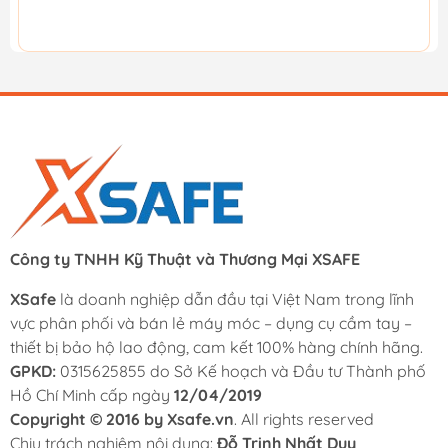
Công ty TNHH Kỹ Thuật và Thương Mại XSAFE
XSafe
là doanh nghiệp dẫn đầu tại Việt Nam trong lĩnh
vực phân phối và bán lẻ máy móc – dụng cụ cầm tay –
thiết bị bảo hộ lao động, cam kết 100% hàng chính hãng.
GPKD:
0315625855 do Sở Kế hoạch và Đầu tư Thành phố
Hồ Chí Minh cấp ngày
12/04/2019
Copyright © 2016 by Xsafe.vn
. All rights reserved
Chịu trách nghiệm nội dung:
Đỗ Trịnh Nhất Duy