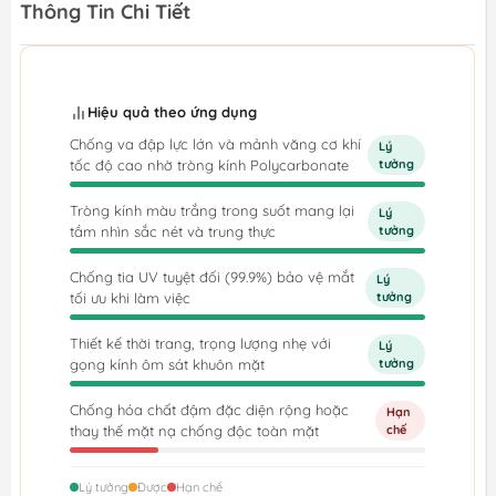
Thông Tin Chi Tiết
Hiệu quả theo ứng dụng
Chống va đập lực lớn và mảnh văng cơ khí
Lý
tốc độ cao nhờ tròng kính Polycarbonate
tưởng
Tròng kính màu trắng trong suốt mang lại
Lý
tầm nhìn sắc nét và trung thực
tưởng
Chống tia UV tuyệt đối (99.9%) bảo vệ mắt
Lý
tối ưu khi làm việc
tưởng
Thiết kế thời trang, trọng lượng nhẹ với
Lý
gọng kính ôm sát khuôn mặt
tưởng
Chống hóa chất đậm đặc diện rộng hoặc
Hạn
thay thế mặt nạ chống độc toàn mặt
chế
Lý tưởng
Được
Hạn chế