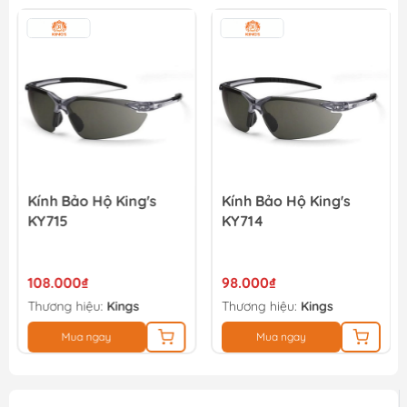
Khẩu trang than hoạt tính EVERGREEN C750V
43.000₫
Kính Bảo Hộ King's
Kính Bảo Hộ King's
KY715
KY714
108.000₫
98.000₫
Thương hiệu:
Kings
Thương hiệu:
Kings
Mua ngay
Mua ngay