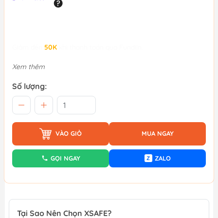
Giảm đến
50K
khi thanh toán qua Fundiin.
Xem thêm
Số lượng:
VÀO GIỎ
MUA NGAY
GỌI NGAY
ZALO
Z
Tại Sao Nên Chọn XSAFE?