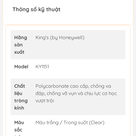
Thông số kỹ thuật
Hãng
King's (by Honeywell)
sản
xuất
Model
KY1151
Chất
Polycarbonate cao cấp, chống va
liệu
đập, chống vỡ vụn và chịu lực cơ học
tròng
vượt trội
kính
Màu
Màu trắng / Trong suốt (Clear)
sắc