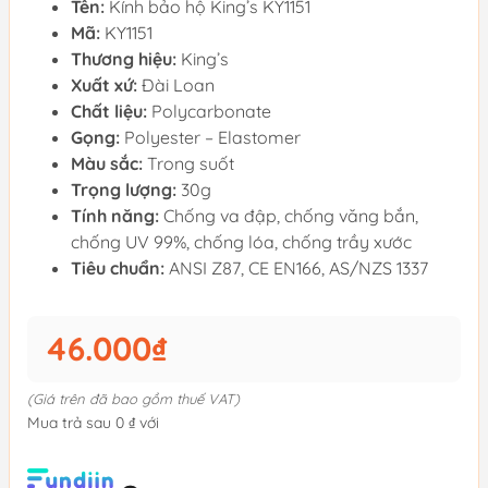
Tên:
Kính bảo hộ King’s KY1151
Mã:
KY1151
Thương hiệu:
King’s
Xuất xứ:
Đài Loan
Chất liệu:
Polycarbonate
Gọng:
Polyester – Elastomer
Màu sắc:
Trong suốt
Trọng lượng:
30g
Tính năng:
Chống va đập, chống văng bắn,
chống UV 99%, chống lóa, chống trầy xước
Tiêu chuẩn:
ANSI Z87, CE EN166, AS/NZS 1337
46.000₫
(Giá trên đã bao gồm thuế VAT)
Mua trả sau 0 ₫ với