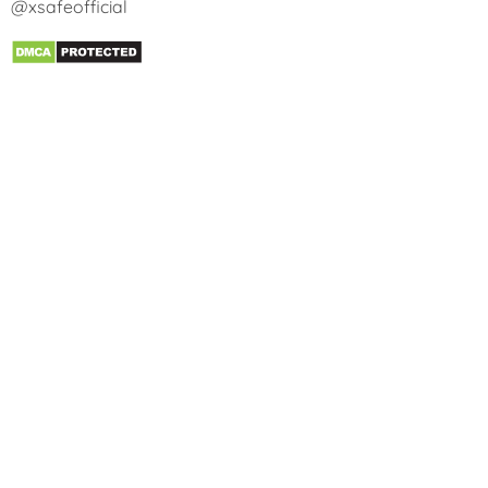
@xsafeofficial