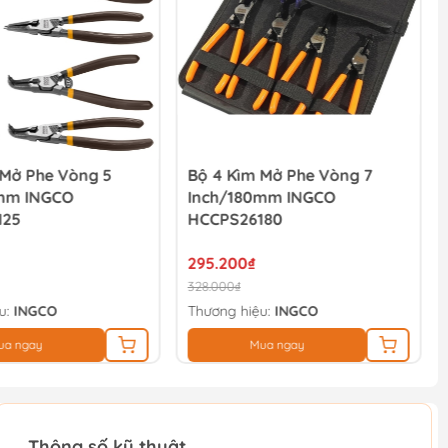
 Mở Phe Vòng 5
Bộ 4 Kìm Mở Phe Vòng 7
mm INGCO
Inch/180mm INGCO
125
HCCPS26180
295.200₫
328.000₫
u:
INGCO
Thương hiệu:
INGCO
ua ngay
Mua ngay
Thông số kỹ thuật