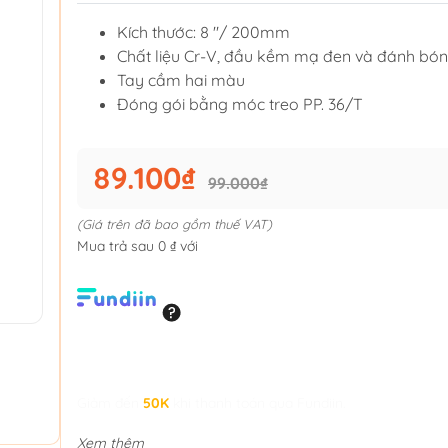
Kích thước: 8 "/ 200mm
Chất liệu Cr-V, đầu kềm mạ đen và đánh bó
Tay cầm hai màu
Đóng gói bằng móc treo PP. 36/T
89.100₫
99.000₫
(Giá trên đã bao gồm thuế VAT)
Mua trả sau 0 ₫ với
Giảm đến
50K
khi thanh toán qua Fundiin.
Xem thêm