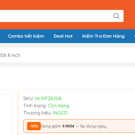
Combo tiết kiệm
Deal Hot
Kiểm Tra Đơn Hàng
08 8 inch
SKU:
HLNP28208
Tình trạng:
Còn hàng
Thương hiệu:
INGCO
-10%
Đang giảm
9.900₫
— Áp dụng ngay