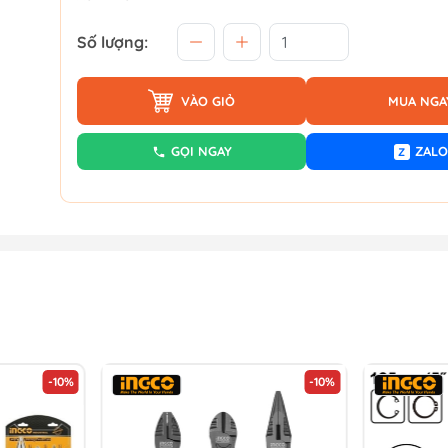
Số lượng:
VÀO GIỎ
MUA NGA
GỌI NGAY
ZALO
Z
-10%
-10%