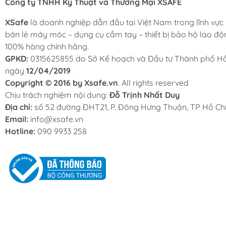
Công ty TNHH Kỹ Thuật và Thương Mại XSAFE
XSafe
là doanh nghiệp dẫn đầu tại Việt Nam trong lĩnh vực
bán lẻ máy móc – dụng cụ cầm tay – thiết bị bảo hộ lao độ
100% hàng chính hãng.
GPKD:
0315625855 do Sở Kế hoạch và Đầu tư Thành phố Hồ
ngày
12/04/2019
Copyright © 2016 by Xsafe.vn
. All rights reserved
Chịu trách nghiệm nội dung:
Đỗ Trịnh Nhất Duy
Địa chỉ:
số 52 đường ĐHT21, P. Đông Hưng Thuận, TP Hồ Chí
Email:
info@xsafe.vn
Hotline:
090 9933 258