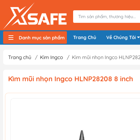
Trang Chủ
Về Chúng Tôi
Danh mục sản phẩm
Máy nén khí, bơm hơi
Máy hàn điện
Thiết bị nâng hạ, vận chuyển
Thiết bị đo
Thiết bị dùng điện
Thiết bị dùng pin
Thiết bị đựng lưu trữ
Thiết bị bảo hộ lao động
Trang chủ
/
Kìm Ingco
/
Kìm mũi nhọn Ingco HLNP282
Kìm mũi nhọn Ingco HLNP28208 8 inch