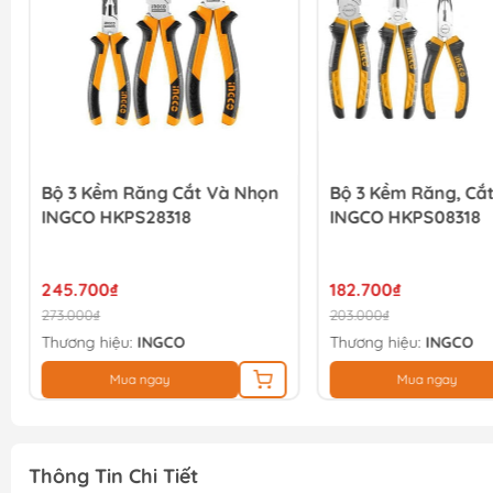
Bộ 3 Kềm Răng Cắt Và Nhọn
Bộ 3 Kềm Răng, Cắ
INGCO HKPS28318
INGCO HKPS08318
245.700₫
182.700₫
273.000₫
203.000₫
Thương hiệu:
INGCO
Thương hiệu:
INGCO
Mua ngay
Mua ngay
Thông Tin Chi Tiết