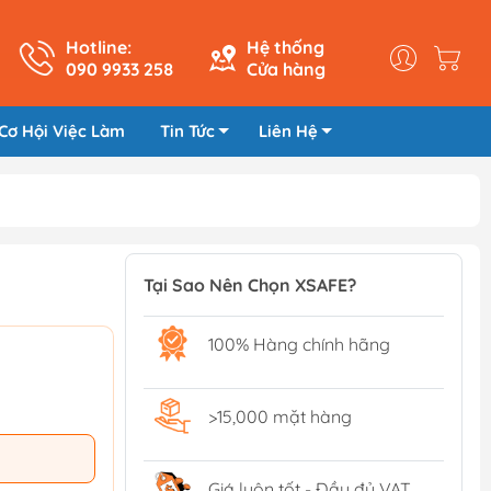
Hotline:
Hệ thống
090 9933 258
Cửa hàng
Cơ Hội Việc Làm
Tin Tức
Liên Hệ
Tại Sao Nên Chọn XSAFE?
100% Hàng chính hãng
>15,000 mặt hàng
Giá luôn tốt - Đầy đủ VAT