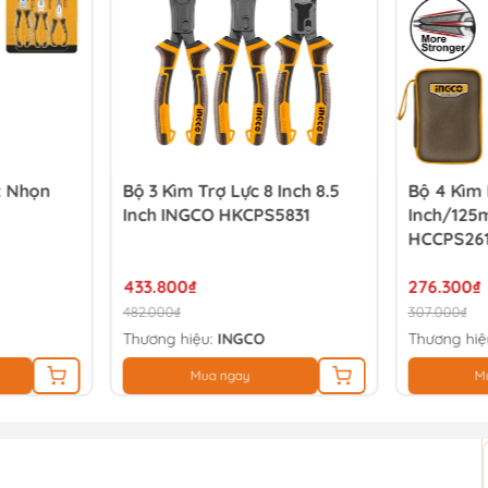
t Nhọn
Bộ 3 Kìm Trợ Lực 8 Inch 8.5
Bộ 4 Kìm
Inch INGCO HKCPS5831
Inch/125
HCCPS26
433.800₫
276.300₫
482.000₫
307.000₫
Thương hiệu:
INGCO
Thương hiệ
Mua ngay
M