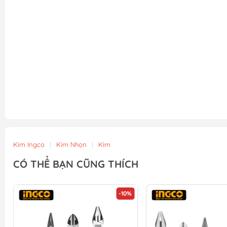
Kìm Ingco
|
Kìm Nhọn
|
Kìm
CÓ THỂ BẠN CŨNG THÍCH
-10%