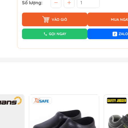
Số lượng:
VÀO GIỎ
MUA NGA
GỌI NGAY
ZALO
Z