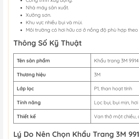
Công trình xây dựng.
Nhà máy sản xuất.
Xưởng sơn.
Khu vực nhiều bụi và mùi.
Môi trường có hơi hữu cơ ở nồng độ phù hợp theo
Thông Số Kỹ Thuật
Tên sản phẩm
Khẩu trang 3M 991
Thương hiệu
3M
Lớp lọc
P1, than hoạt tính
Tính năng
Lọc bụi, bụi mịn, hơ
Thiết kế
Van thở một chiều,
Lý Do Nên Chọn Khẩu Trang 3M 99