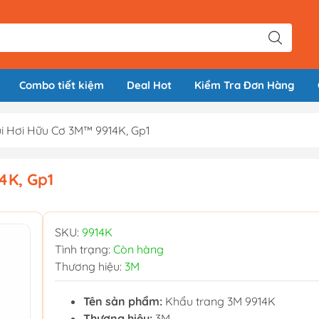
Combo tiết kiệm
Deal Hot
Kiểm Tra Đơn Hàng
i Hơi Hữu Cơ 3M™ 9914K, Gp1
4K, Gp1
SKU:
9914K
Tình trạng:
Còn hàng
Thương hiệu:
3M
Tên sản phẩm:
Khẩu trang 3M 9914K
Thương hiệu:
3M