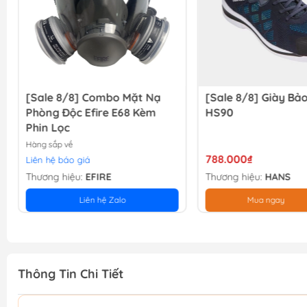
[Sale 8/8] Combo Mặt Nạ
[Sale 8/8] Giày Bả
Phòng Độc Efire E68 Kèm
HS90
Phin Lọc
Hàng sắp về
788.000₫
Liên hệ báo giá
Thương hiệu:
EFIRE
Thương hiệu:
HANS
Liên hệ Zalo
Mua ngay
Thông Tin Chi Tiết