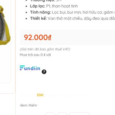
Lớp lọc:
P1, than hoạt tính
Tính năng:
Lọc bụi, bụi mịn, hơi hữu cơ, giảm
Thiết kế:
Van thở một chiều, dây đeo qua đầ
92.000₫
(Giá trên đã bao gồm thuế VAT)
Mua trả sau 0 ₫ với
Giảm đến
50K
khi thanh toán qua Fundiin.
Xem thêm