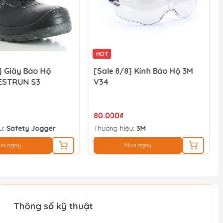
HOT
] Giày Bảo Hộ
[Sale 8/8] Kính Bảo Hộ 3M
ESTRUN S3
V34
80.000₫
u:
Safety Jogger
Thương hiệu:
3M
ua ngay
Mua ngay
Thông số kỹ thuật