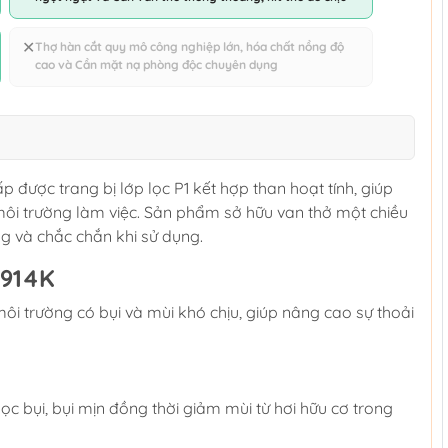
✕
Thợ hàn cắt quy mô công nghiệp lớn, hóa chất nồng độ
cao và Cần mặt nạ phòng độc chuyên dụng
được trang bị lớp lọc P1 kết hợp than hoạt tính, giúp
g môi trường làm việc. Sản phẩm sở hữu van thở một chiều
g và chắc chắn khi sử dụng.
9914K
ôi trường có bụi và mùi khó chịu, giúp nâng cao sự thoải
 lọc bụi, bụi mịn đồng thời giảm mùi từ hơi hữu cơ trong