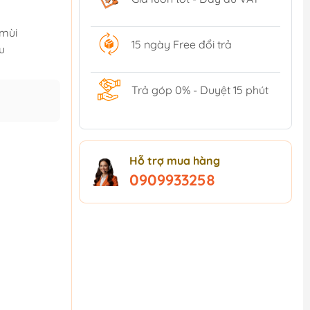
 mùi
15 ngày Free đổi trả
u
Trả góp 0% - Duyệt 15 phút
Hỗ trợ mua hàng
0909933258