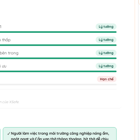
1
Lý tưởng
ộ thấp
Lý tưởng
 bên trong
Lý tưởng
i ưu
Lý tưởng
Hạn chế
n của XSafe.
✓
Người làm việc trong môi trường công nghiệp nóng ẩm,
ngột ngạt và Cần van thở thông thoáng, hít thở dễ chịu