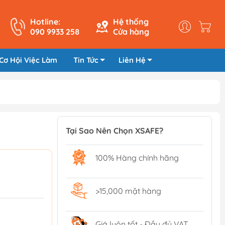
Hotline:
Hệ thống
090 9933 258
Cửa hàng
Cơ Hội Việc Làm
Tin Tức
Liên Hệ
Tại Sao Nên Chọn XSAFE?
100% Hàng chính hãng
>15,000 mặt hàng
Giá luôn tốt - Đầy đủ VAT