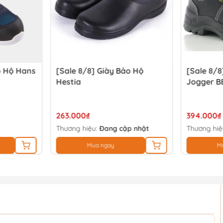
o Hộ Hans
[Sale 8/8] Giày Bảo Hộ
[Sale 8/8
Hestia
Jogger B
263.000₫
394.000₫
Thương hiệu:
Đang cập nhật
Thương hiệ
Mua ngay
M