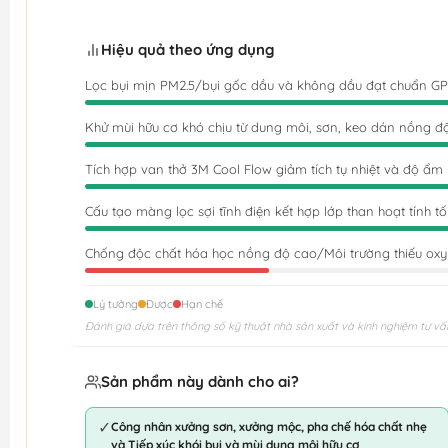
Hiệu quả theo ứng dụng
Lọc bụi mịn PM2.5/bụi gốc dầu và không dầu đạt chuẩn GP
Khử mùi hữu cơ khó chịu từ dung môi, sơn, keo dán nồng đ
Tích hợp van thở 3M Cool Flow giảm tích tụ nhiệt và độ ẩm
Cấu tạo màng lọc sợi tĩnh điện kết hợp lớp than hoạt tính tố
Chống độc chất hóa học nồng độ cao/Môi trường thiếu oxy
Lý tưởng
Được
Hạn chế
Đánh giá dựa trên thông số kỹ thuật nhà sản xuất và kinh nghiệm tư vấ
Sản phẩm này dành cho ai?
✓
Công nhân xưởng sơn, xưởng mộc, pha chế hóa chất nhẹ
và Tiếp xúc khói bụi và mùi dung môi hữu cơ