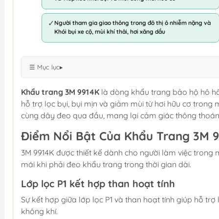
✓
Người tham gia giao thông trong đô thị ô nhiễm nặng và
Khói bụi xe cộ, mùi khí thải, hơi xăng dầu
☰ Mục lục
▸
Khẩu trang 3M 9914K
là dòng khẩu trang bảo hộ hô hấp 
hỗ trợ lọc bụi, bụi mịn và giảm mùi từ hơi hữu cơ tron
cùng dây đeo qua đầu, mang lại cảm giác thông thoán
Điểm Nổi Bật Của Khẩu Trang 3M 
3M 9914K được thiết kế dành cho người làm việc trong m
mái khi phải đeo khẩu trang trong thời gian dài.
Lớp lọc P1 kết hợp than hoạt tính
Sự kết hợp giữa lớp lọc P1 và than hoạt tính giúp hỗ trợ
không khí.