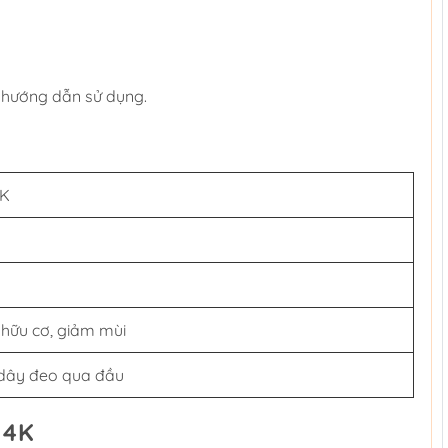
 hướng dẫn sử dụng.
4K
i hữu cơ, giảm mùi
 dây đeo qua đầu
14K