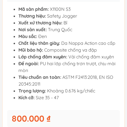
Mã sản phẩm:
X1100N S3
Thương hiệu:
Safety Jogger
Xuất xứ thương hiệu:
Bỉ
Nơi sản xuất:
Trung Quốc
Màu sắc:
Đen
Chất liệu thân giày:
Da Nappa Action cao cấp
Mũi bảo hộ:
Composite chống va đập
Lớp chống đâm xuyên:
Vải chống đâm xuyên
Đế ngoài:
PU hai lớp chống trơn trượt, chịu mài
mòn
Tiêu chuẩn an toàn:
ASTM F2413:2018, EN ISO
20345:2011
Trọng lượng:
Khoảng 0.676 kg/chiếc
Kích cỡ:
Size 35 - 47
800.000 ₫