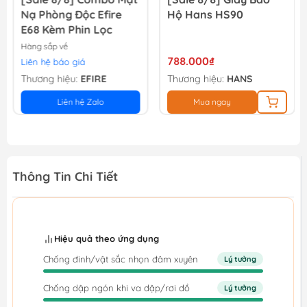
Nạ Phòng Độc Efire
Hộ Hans HS90
E68 Kèm Phin Lọc
Hàng sắp về
788.000₫
Liên hệ báo giá
Thương hiệu:
EFIRE
Thương hiệu:
HANS
Liên hệ Zalo
Mua ngay
Thông Tin Chi Tiết
Hiệu quả theo ứng dụng
Chống đinh/vật sắc nhọn đâm xuyên
Lý tưởng
Chống dập ngón khi va đập/rơi đồ
Lý tưởng