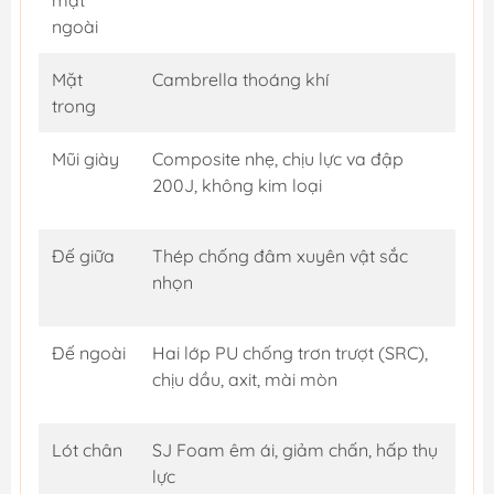
mặt
ngoài
Mặt
Cambrella thoáng khí
trong
Mũi giày
Composite nhẹ, chịu lực va đập
200J, không kim loại
Đế giữa
Thép chống đâm xuyên vật sắc
nhọn
Đế ngoài
Hai lớp PU chống trơn trượt (SRC),
chịu dầu, axit, mài mòn
Lót chân
SJ Foam êm ái, giảm chấn, hấp thụ
lực