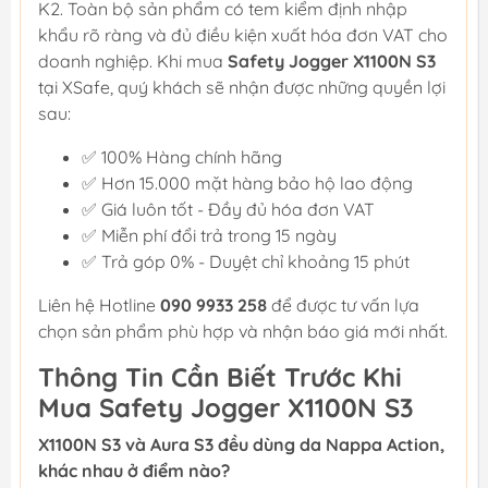
K2. Toàn bộ sản phẩm có tem kiểm định nhập
khẩu rõ ràng và đủ điều kiện xuất hóa đơn VAT cho
doanh nghiệp. Khi mua
Safety Jogger X1100N S3
tại XSafe, quý khách sẽ nhận được những quyền lợi
sau:
✅ 100% Hàng chính hãng
✅ Hơn 15.000 mặt hàng bảo hộ lao động
✅ Giá luôn tốt - Đầy đủ hóa đơn VAT
✅ Miễn phí đổi trả trong 15 ngày
✅ Trả góp 0% - Duyệt chỉ khoảng 15 phút
Liên hệ Hotline
090 9933 258
để được tư vấn lựa
chọn sản phẩm phù hợp và nhận báo giá mới nhất.
Thông Tin Cần Biết Trước Khi
Mua Safety Jogger X1100N S3
X1100N S3 và Aura S3 đều dùng da Nappa Action,
khác nhau ở điểm nào?