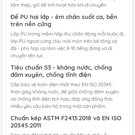
tấm thép, giữ đế linh hoạt hơn khi di chuyển.
Đế PU hai lớp - êm chân suốt ca, bền
trên nền cứng
Lớp PU trong mềm hấp thụ chấn động mỗi bước đi,
lớp PU ngoài cứng chịu mài mòn trên bê tông và
đá - phù hợp ca làm việc 8-10 tiếng đứng và di
chuyển liên tục.
Tiêu chuẩn S3 - kháng nước, chống
đâm xuyên, chống tĩnh điện
Cấp bảo vệ toàn diện nhất theo EN ISO 20345 -
thân giày kháng nước, đế giữa chống đâm xuyên
và chống tĩnh điện tích hợp, đáp ứng đồng thời
nhiều yêu cầu bảo hộ trong một sản phẩm.
Chuẩn kép ASTM F2413:2018 và EN ISO
20345:2011