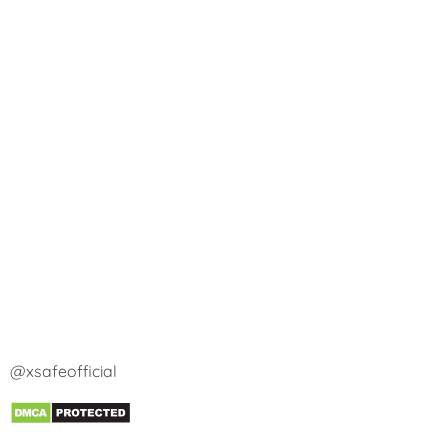
@xsafeofficial