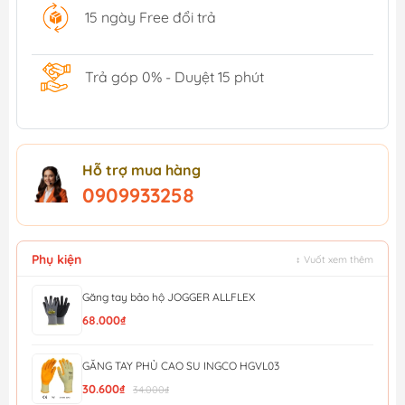
15 ngày Free đổi trả
Trả góp 0% - Duyệt 15 phút
Hỗ trợ mua hàng
0909933258
Phụ kiện
↕ Vuốt xem thêm
Găng tay bảo hộ JOGGER ALLFLEX
68.000₫
GĂNG TAY PHỦ CAO SU INGCO HGVL03
30.600₫
34.000₫