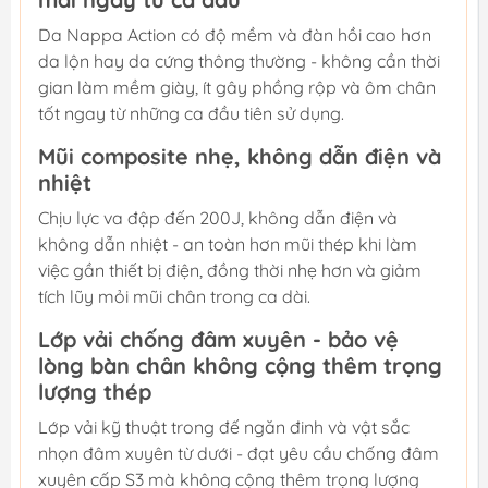
Da Nappa Action có độ mềm và đàn hồi cao hơn
da lộn hay da cứng thông thường - không cần thời
gian làm mềm giày, ít gây phồng rộp và ôm chân
tốt ngay từ những ca đầu tiên sử dụng.
Mũi composite nhẹ, không dẫn điện và
nhiệt
Chịu lực va đập đến 200J, không dẫn điện và
không dẫn nhiệt - an toàn hơn mũi thép khi làm
việc gần thiết bị điện, đồng thời nhẹ hơn và giảm
tích lũy mỏi mũi chân trong ca dài.
Lớp vải chống đâm xuyên - bảo vệ
lòng bàn chân không cộng thêm trọng
lượng thép
Lớp vải kỹ thuật trong đế ngăn đinh và vật sắc
nhọn đâm xuyên từ dưới - đạt yêu cầu chống đâm
xuyên cấp S3 mà không cộng thêm trọng lượng