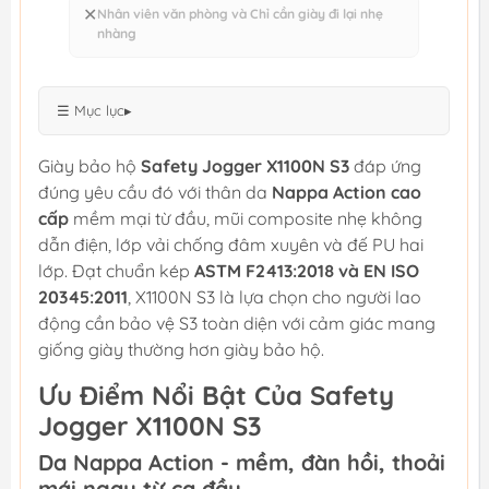
✕
Nhân viên văn phòng và Chỉ cần giày đi lại nhẹ
nhàng
☰ Mục lục
▸
Giày bảo hộ
Safety Jogger X1100N S3
đáp ứng
đúng yêu cầu đó với thân da
Nappa Action cao
cấp
mềm mại từ đầu, mũi composite nhẹ không
dẫn điện, lớp vải chống đâm xuyên và đế PU hai
lớp. Đạt chuẩn kép
ASTM F2413:2018 và EN ISO
20345:2011
, X1100N S3 là lựa chọn cho người lao
động cần bảo vệ S3 toàn diện với cảm giác mang
giống giày thường hơn giày bảo hộ.
Ưu Điểm Nổi Bật Của Safety
Jogger X1100N S3
Da Nappa Action - mềm, đàn hồi, thoải
mái ngay từ ca đầu