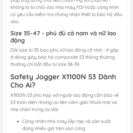
Đáp ứng đồng thời tiêu chuẩn Mỹ và châu Âu -
không bị từ chối vào nhà máy FDI hoặc công trình
có yêu cầu kiểm tra chứng nhận thiết bị bảo hộ đầu
vào.
Size 35-47 - phủ đủ cả nam và nữ lao
động
Dải size từ 35 bao phủ nữ lao động cỡ nhỏ - ít gặp
ở dòng giày bảo hộ composite S3 thông thường
thường chỉ bắt đầu từ size 38-39.
Safety Jogger X1100N S3 Dành
Cho Ai?
X1100N S3 phù hợp với người lao động cần bảo vệ
S3 toàn diện nhưng ưu tiên cảm giác thoải mái và
nhẹ chân trong ca dài:
Công nhân nhà máy lắp ráp và sản xuất
đứng nhiều giờ trên sàn cứng