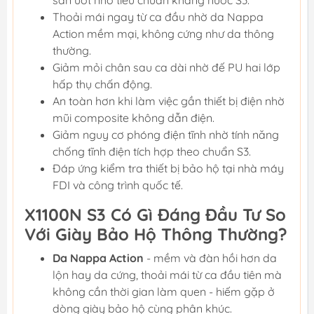
sàn ướt nhờ tiêu chuẩn kháng nước S3.
Thoải mái ngay từ ca đầu nhờ da Nappa
Action mềm mại, không cứng như da thông
thường.
Giảm mỏi chân sau ca dài nhờ đế PU hai lớp
hấp thụ chấn động.
An toàn hơn khi làm việc gần thiết bị điện nhờ
mũi composite không dẫn điện.
Giảm nguy cơ phóng điện tĩnh nhờ tính năng
chống tĩnh điện tích hợp theo chuẩn S3.
Đáp ứng kiểm tra thiết bị bảo hộ tại nhà máy
FDI và công trình quốc tế.
X1100N S3 Có Gì Đáng Đầu Tư So
Với Giày Bảo Hộ Thông Thường?
Da Nappa Action
- mềm và đàn hồi hơn da
lộn hay da cứng, thoải mái từ ca đầu tiên mà
không cần thời gian làm quen - hiếm gặp ở
dòng giày bảo hộ cùng phân khúc.