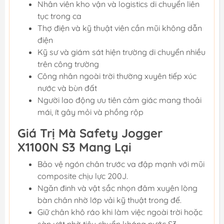
Nhân viên kho vận và logistics di chuyển liên
tục trong ca
Thợ điện và kỹ thuật viên cần mũi không dẫn
điện
Kỹ sư và giám sát hiện trường di chuyển nhiều
trên công trường
Công nhân ngoài trời thường xuyên tiếp xúc
nước và bùn đất
Người lao động ưu tiên cảm giác mang thoải
mái, ít gây mỏi và phồng rộp
Giá Trị Mà Safety Jogger
X1100N S3 Mang Lại
Bảo vệ ngón chân trước va đập mạnh với mũi
composite chịu lực 200J.
Ngăn đinh và vật sắc nhọn đâm xuyên lòng
bàn chân nhờ lớp vải kỹ thuật trong đế.
Giữ chân khô ráo khi làm việc ngoài trời hoặc