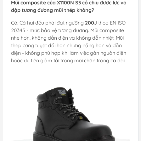
Mũi composite của X1100N S3 có chịu được lực va
đập tương đương mũi thép không?
Có. Cả hai đều phải đạt ngưỡng
200J
theo EN ISO
20345 - mức bảo vệ tương đương. Mũi composite
nhẹ hơn, không dẫn điện và không dẫn nhiệt. Mũi
thép cứng tuyệt đối hơn nhưng nặng hơn và dẫn
điện - không phù hợp khi làm việc gần nguồn điện
hoặc ưu tiên giảm tải trọng mũi chân trong ca dài.