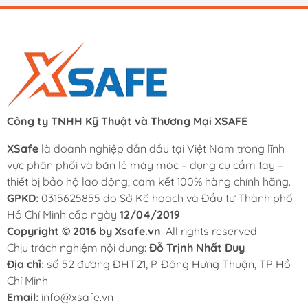
Công ty TNHH Kỹ Thuật và Thương Mại XSAFE
XSafe
là doanh nghiệp dẫn đầu tại Việt Nam trong lĩnh
vực phân phối và bán lẻ máy móc – dụng cụ cầm tay –
thiết bị bảo hộ lao động, cam kết 100% hàng chính hãng.
GPKD:
0315625855 do Sở Kế hoạch và Đầu tư Thành phố
Hồ Chí Minh cấp ngày
12/04/2019
Copyright © 2016 by Xsafe.vn
. All rights reserved
Chịu trách nghiệm nội dung:
Đỗ Trịnh Nhất Duy
Địa chỉ:
số 52 đường ĐHT21, P. Đông Hưng Thuận, TP Hồ
Chí Minh
Email:
info@xsafe.vn