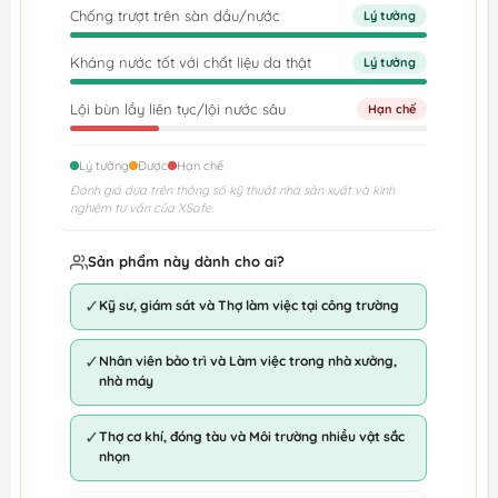
Chống trượt trên sàn dầu/nước
Lý tưởng
Kháng nước tốt với chất liệu da thật
Lý tưởng
Lội bùn lầy liên tục/lội nước sâu
Hạn chế
Lý tưởng
Được
Hạn chế
Đánh giá dựa trên thông số kỹ thuật nhà sản xuất và kinh
nghiệm tư vấn của XSafe.
Sản phẩm này dành cho ai?
✓
Kỹ sư, giám sát và Thợ làm việc tại công trường
✓
Nhân viên bảo trì và Làm việc trong nhà xưởng,
nhà máy
✓
Thợ cơ khí, đóng tàu và Môi trường nhiều vật sắc
nhọn