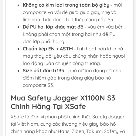
Không có kim loại trong toàn bộ giày
- mũi
composite và vải đế giữa giúp giày nhẹ và
linh hoạt hơn dòng full-thép cùng cấp S3.
Đế PU hai lớp khác mật độ
- vừa êm vừa bền,
không phải chọn một trong hai như đế PU
đơn lớp phổ thông.
Chuẩn kép EN + ASTM
- linh hoạt hơn khi nhà
máy thay đổi yêu cầu chứng nhận hoặc người
lao động luân chuyển công trường.
Size bắt đầu từ 35
- phủ nữ lao động cỡ nhỏ,
điểm hiếm gặp trong dòng giày bảo hộ
composite S3.
Mua Safety Jogger X1100N S3
Chính Hãng Tại XSafe
XSafe là đơn vị phân phối chính thức Safety Jogger
tại Việt Nam, cùng các thương hiệu giày bảo hộ
chính hãng khác như Hans, Ziben, Takumi Safety và