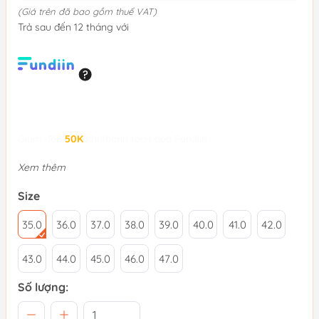
(Giá trên đã bao gồm thuế VAT)
Trả sau đến 12 tháng với
Giảm đến
50K
khi thanh toán qua Fundiin.
Xem thêm
Size
35.0
36.0
37.0
38.0
39.0
40.0
41.0
42.0
43.0
44.0
45.0
46.0
47.0
Số lượng: