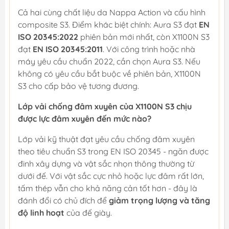
Cả hai cùng chất liệu da Nappa Action và cấu hình
composite S3. Điểm khác biệt chính: Aura S3 đạt
EN
ISO 20345:2022
phiên bản mới nhất, còn X1100N S3
đạt
EN ISO 20345:2011
. Với công trình hoặc nhà
máy yêu cầu chuẩn 2022, cần chọn Aura S3. Nếu
không có yêu cầu bắt buộc về phiên bản, X1100N
S3 cho cấp bảo vệ tương đương.
Lớp vải chống đâm xuyên của X1100N S3 chịu
được lực đâm xuyên đến mức nào?
Lớp vải kỹ thuật đạt yêu cầu chống đâm xuyên
theo tiêu chuẩn S3 trong EN ISO 20345 - ngăn được
đinh xây dựng và vật sắc nhọn thông thường từ
dưới đế. Với vật sắc cực nhỏ hoặc lực đâm rất lớn,
tấm thép vẫn cho khả năng cản tốt hơn - đây là
đánh đổi có chủ đích để
giảm trọng lượng và tăng
độ linh hoạt
của đế giày.