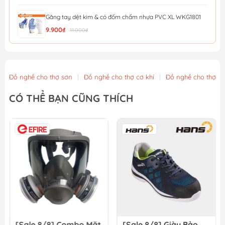
Găng tay dệt kim & có đốm chấm nhựa PVC XL WKG1801
9.900₫
11.000₫
Găng tay phủ PU XL WadFow WPG1801
11.700₫
13.000₫
Đồ nghề cho thợ sơn
|
Đồ nghề cho thợ cơ khí
|
Đồ nghề cho thợ x
Găng tay phủ PU in hình XL WadFow WPG1802
CÓ THỂ BẠN CŨNG THÍCH
12.600₫
14.000₫
Găng tay Nitri XL WadFow WGV2801
13.500₫
15.000₫
[Sale 8/8] Combo Mặt
[Sale 8/8] Giày Bảo