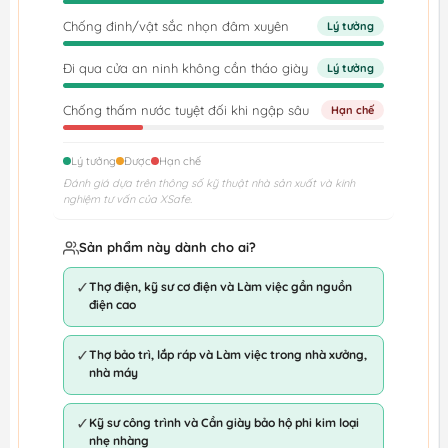
Chống đinh/vật sắc nhọn đâm xuyên
Lý tưởng
Đi qua cửa an ninh không cần tháo giày
Lý tưởng
Chống thấm nước tuyệt đối khi ngập sâu
Hạn chế
Lý tưởng
Được
Hạn chế
Đánh giá dựa trên thông số kỹ thuật nhà sản xuất và kinh
nghiệm tư vấn của XSafe.
Sản phẩm này dành cho ai?
✓
Thợ điện, kỹ sư cơ điện và Làm việc gần nguồn
điện cao
✓
Thợ bảo trì, lắp ráp và Làm việc trong nhà xưởng,
nhà máy
✓
Kỹ sư công trình và Cần giày bảo hộ phi kim loại
nhẹ nhàng