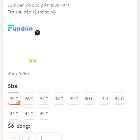
(Giá trên đã bao gồm thuế VAT)
Trả sau đến 12 tháng với
Giảm đến
50K
khi thanh toán qua Fundiin.
Xem thêm
Size
35.0
36.0
37.0
38.0
39.0
40.0
41.0
42.0
43.0
44.0
45.0
Số lượng: