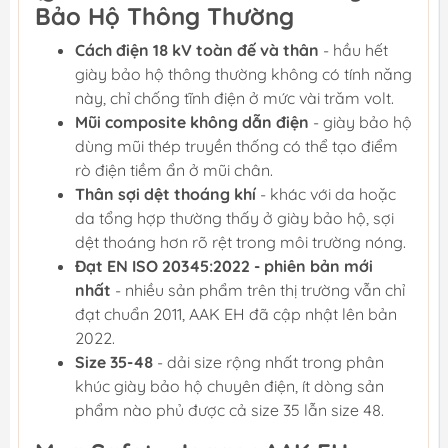
Bảo Hộ Thông Thường
Cách điện 18 kV toàn đế và thân
- hầu hết
giày bảo hộ thông thường không có tính năng
này, chỉ chống tĩnh điện ở mức vài trăm volt.
Mũi composite không dẫn điện
- giày bảo hộ
dùng mũi thép truyền thống có thể tạo điểm
rò điện tiềm ẩn ở mũi chân.
Thân sợi dệt thoáng khí
- khác với da hoặc
da tổng hợp thường thấy ở giày bảo hộ, sợi
dệt thoáng hơn rõ rệt trong môi trường nóng.
Đạt EN ISO 20345:2022 - phiên bản mới
nhất
- nhiều sản phẩm trên thị trường vẫn chỉ
đạt chuẩn 2011, AAK EH đã cập nhật lên bản
2022.
Size 35-48
- dải size rộng nhất trong phân
khúc giày bảo hộ chuyên điện, ít dòng sản
phẩm nào phủ được cả size 35 lẫn size 48.