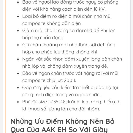
Bảo vệ người lao động trước nguy cơ phóng
điện với khả năng cách điện đến 18 kV.
Loại bỏ điểm rò điện ở mũi chân nhờ mũi
composite không dẫn điện.
Giảm mỏi chân trong ca dài nhờ đế Phylon
hấp thụ chấn động.
Giữ chân thoáng mát nhờ thân sợi dệt tổng
hợp cho phép lưu thông không khí.
Ngăn vật sắc nhọn đâm xuyên lòng bàn chân
nhờ lớp vải chống đâm xuyên trong đế.
Bảo vệ ngón chân trước vật nặng rơi với mũi
composite chịu lực 200J.
Đáp ứng yêu cầu kiểm tra thiết bị bảo hộ tại
công trình điện trong và ngoài nước.
Phủ đủ size từ 35-48, tránh tình trạng thiếu cỡ
khi mua số lượng lớn cho đội nhóm.
Những Ưu Điểm Không Nên Bỏ
Qua Của AAK EH So Với Giày