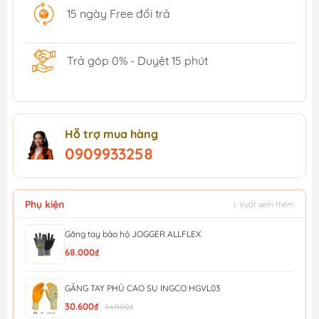
15 ngày Free đổi trả
Trả góp 0% - Duyệt 15 phút
Hỗ trợ mua hàng
0909933258
Phụ kiện
↕ Vuốt xem thêm
Găng tay bảo hộ JOGGER ALLFLEX
68.000₫
GĂNG TAY PHỦ CAO SU INGCO HGVL03
30.600₫
34.000₫