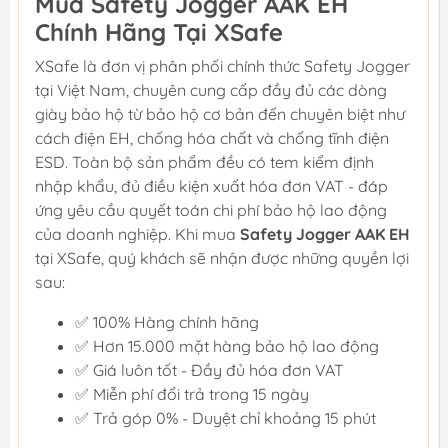
Mua Safety Jogger AAK EH
Chính Hãng Tại XSafe
XSafe là đơn vị phân phối chính thức Safety Jogger
tại Việt Nam, chuyên cung cấp đầy đủ các dòng
giày bảo hộ từ bảo hộ cơ bản đến chuyên biệt như
cách điện EH, chống hóa chất và chống tĩnh điện
ESD. Toàn bộ sản phẩm đều có tem kiểm định
nhập khẩu, đủ điều kiện xuất hóa đơn VAT - đáp
ứng yêu cầu quyết toán chi phí bảo hộ lao động
của doanh nghiệp. Khi mua
Safety Jogger AAK EH
tại XSafe, quý khách sẽ nhận được những quyền lợi
sau:
✅ 100% Hàng chính hãng
✅ Hơn 15.000 mặt hàng bảo hộ lao động
✅ Giá luôn tốt - Đầy đủ hóa đơn VAT
✅ Miễn phí đổi trả trong 15 ngày
✅ Trả góp 0% - Duyệt chỉ khoảng 15 phút