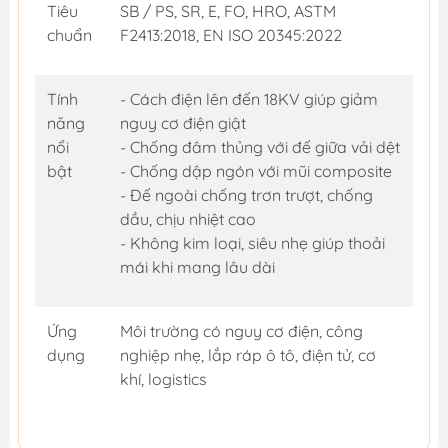
Tiêu
SB / PS, SR, E, FO, HRO, ASTM
chuẩn
F2413:2018, EN ISO 20345:2022
Tính
- Cách điện lên đến 18KV giúp giảm
năng
nguy cơ điện giật
nổi
- Chống đâm thủng với đế giữa vải dệt
bật
- Chống dập ngón với mũi composite
- Đế ngoài chống trơn trượt, chống
dầu, chịu nhiệt cao
- Không kim loại, siêu nhẹ giúp thoải
mái khi mang lâu dài
Ứng
Môi trường có nguy cơ điện, công
dụng
nghiệp nhẹ, lắp ráp ô tô, điện tử, cơ
khí, logistics