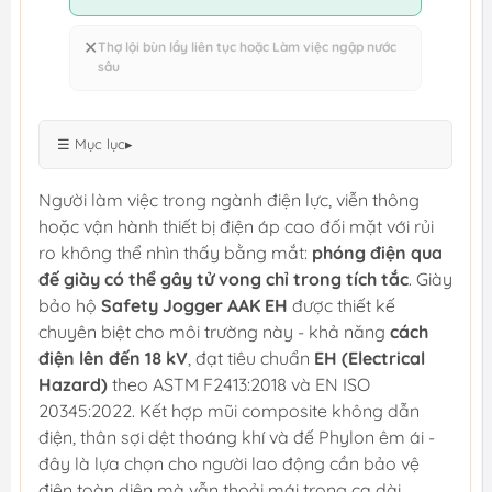
✕
Thợ lội bùn lầy liên tục hoặc Làm việc ngập nước
sâu
☰ Mục lục
▸
Người làm việc trong ngành điện lực, viễn thông
hoặc vận hành thiết bị điện áp cao đối mặt với rủi
ro không thể nhìn thấy bằng mắt:
phóng điện qua
đế giày có thể gây tử vong chỉ trong tích tắc
. Giày
bảo hộ
Safety Jogger AAK EH
được thiết kế
chuyên biệt cho môi trường này - khả năng
cách
điện lên đến 18 kV
, đạt tiêu chuẩn
EH (Electrical
Hazard)
theo ASTM F2413:2018 và EN ISO
20345:2022. Kết hợp mũi composite không dẫn
điện, thân sợi dệt thoáng khí và đế Phylon êm ái -
đây là lựa chọn cho người lao động cần bảo vệ
điện toàn diện mà vẫn thoải mái trong ca dài.