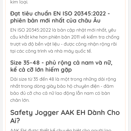
kim loại.
Đạt tiêu chuẩn EN ISO 20345:2022 -
phiên bản mới nhất của châu Âu
EN ISO 20345:2022 là bản cập nhật mới nhất, yêu
cầu khắt khe hơn phiên bản 2011 về kiểm tra chống
trượt và độ bền vật liệu - được công nhận rộng rãi
tại các công trình và nhà máy quốc tế.
Size 35-48 - phủ rộng cả nam và nữ,
kể cả cỡ lớn hiếm gặp
Dải size từ 35 đến 48 là một trong những dải rộng
nhất trong dòng giày bảo hộ chuyên điện - đảm
bảo đủ cỡ cho cả nữ lao động lẫn nam có bàn
chân lớn.
Safety Jogger AAK EH Dành Cho
Ai?
AAK EH được thiết kế chuyên biệt cho người lao