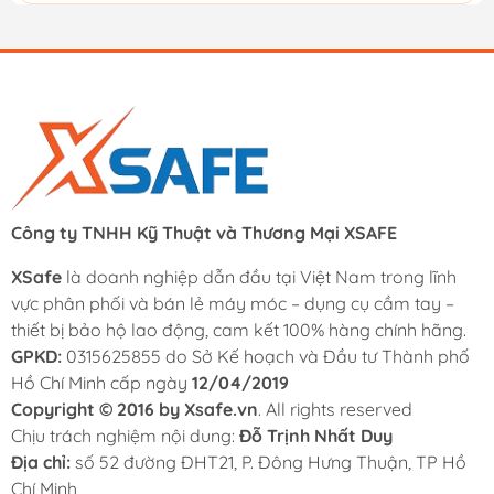
Công ty TNHH Kỹ Thuật và Thương Mại XSAFE
XSafe
là doanh nghiệp dẫn đầu tại Việt Nam trong lĩnh
vực phân phối và bán lẻ máy móc – dụng cụ cầm tay –
thiết bị bảo hộ lao động, cam kết 100% hàng chính hãng.
GPKD:
0315625855 do Sở Kế hoạch và Đầu tư Thành phố
Hồ Chí Minh cấp ngày
12/04/2019
Copyright © 2016 by Xsafe.vn
. All rights reserved
Chịu trách nghiệm nội dung:
Đỗ Trịnh Nhất Duy
Địa chỉ:
số 52 đường ĐHT21, P. Đông Hưng Thuận, TP Hồ
Chí Minh