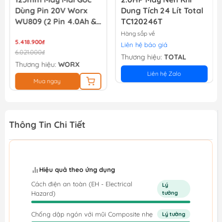
Dung Tích 24 Lít Total
Lít Total TC125506T
&
TC120246T
Hàng sắp về
2.583.000₫
Liên hệ báo giá
2.956.000₫
Thương hiệu:
TOTAL
Thương hiệu:
TOTAL
Liên hệ Zalo
Mua ngay
Thông Tin Chi Tiết
Hiệu quả theo ứng dụng
Cách điện an toàn (EH - Electrical
Lý
Hazard)
tưởng
Chống dập ngón với mũi Composite nhẹ
Lý tưởng