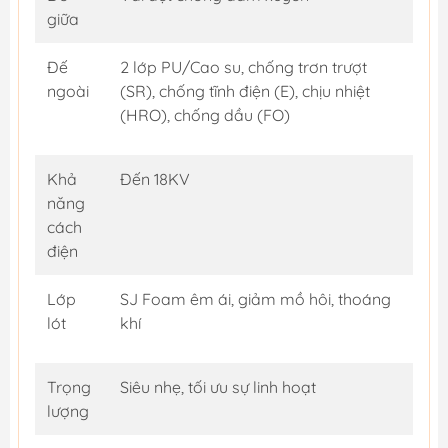
giữa
Đế
2 lớp PU/Cao su, chống trơn trượt
ngoài
(SR), chống tĩnh điện (E), chịu nhiệt
(HRO), chống dầu (FO)
Khả
Đến 18KV
năng
cách
điện
Lớp
SJ Foam êm ái, giảm mồ hôi, thoáng
lót
khí
Trọng
Siêu nhẹ, tối ưu sự linh hoạt
lượng