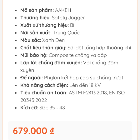
Mã sản phẩm:
AAKEH
Thương hiệu:
Safety Jogger
Xuất xứ thương hiệu:
Bỉ
Nơi sản xuất:
Trung Quốc
Màu sắc:
Xanh Đen
Chất liệu thân giày:
Sợi dệt tổng hợp thoáng khí
Mũi bảo hộ:
Composite chống va đập
Lớp lót chống đâm xuyên:
Vải chống đâm
xuyên
Đế ngoài:
Phylon kết hợp cao su chống trượt
Khả năng cách điện:
Lên đến 18 kV
Tiêu chuẩn an toàn:
ASTM F2413:2018, EN ISO
20345:2022
Kích cỡ:
Size 35 - 48
679.000 ₫