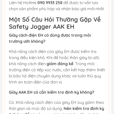
Liên hệ Hotline
090 9933 258
để được tư vấn lựa
chọn sản phẩm phù hợp và nhận báo giá mới nhất.
Một Số Câu Hỏi Thường Gặp Về
Safety Jogger AAK EH
Giày cách điện EH có dùng được trong môi
trường ướt không?
Khả năng cách điện của giày EH được kiểm tra
trong điều kiện khô. Khi đế hoặc thân giày bị ướt,
khả năng cách điện
giảm đáng kể
. Trong môi
trường điện có tiếp xúc nước, cần kết hợp thêm thiết
bị bảo hộ điện chuyên dụng khác và tuân thủ quy
trình an toàn điện của đơn vị.
Giày AAK EH có cần kiểm tra định kỳ không?
Có. Khả năng cách điện của giày EH suy giảm theo
thời gian và mức độ sử dụng.
Nên kiểm tra định kỳ