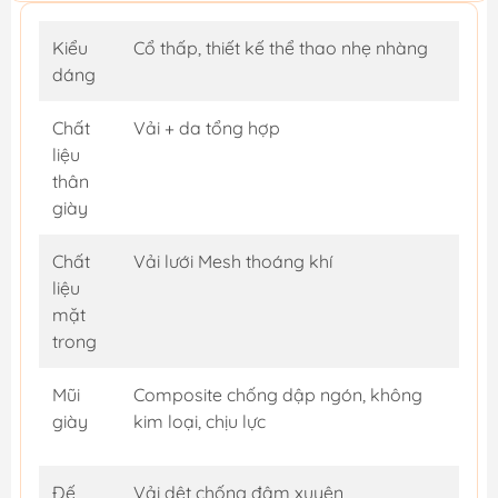
Kiểu
Cổ thấp, thiết kế thể thao nhẹ nhàng
dáng
Chất
Vải + da tổng hợp
liệu
thân
giày
Chất
Vải lưới Mesh thoáng khí
liệu
mặt
trong
Mũi
Composite chống dập ngón, không
giày
kim loại, chịu lực
Đế
Vải dệt chống đâm xuyên