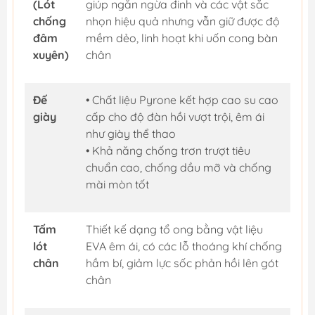
(Lót
giúp ngăn ngừa đinh và các vật sắc
chống
nhọn hiệu quả nhưng vẫn giữ được độ
đâm
mềm dẻo, linh hoạt khi uốn cong bàn
xuyên)
chân
Đế
• Chất liệu Pyrone kết hợp cao su cao
giày
cấp cho độ đàn hồi vượt trội, êm ái
như giày thể thao
• Khả năng chống trơn trượt tiêu
chuẩn cao, chống dầu mỡ và chống
mài mòn tốt
Tấm
Thiết kế dạng tổ ong bằng vật liệu
lót
EVA êm ái, có các lỗ thoáng khí chống
chân
hầm bí, giảm lực sốc phản hồi lên gót
chân