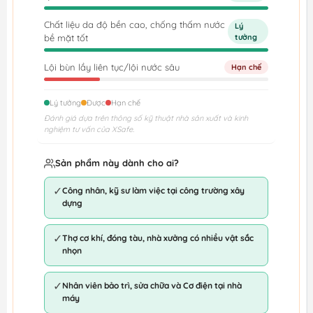
Chất liệu da độ bền cao, chống thấm nước
Lý
bề mặt tốt
tưởng
Lội bùn lầy liên tục/lội nước sâu
Hạn chế
Lý tưởng
Được
Hạn chế
Đánh giá dựa trên thông số kỹ thuật nhà sản xuất và kinh
nghiệm tư vấn của XSafe.
Sản phẩm này dành cho ai?
✓
Công nhân, kỹ sư làm việc tại công trường xây
dựng
✓
Thợ cơ khí, đóng tàu, nhà xưởng có nhiều vật sắc
nhọn
✓
Nhân viên bảo trì, sửa chữa và Cơ điện tại nhà
máy