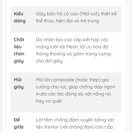
Kiểu
Giày bảo hộ cổ cao (Mid-cut), thiết kế
dáng
thể thao, hiện đại và trẻ trung
Chất
Da nhân tạo cao cấp kết hợp các
liệu
mảng lưới vải Mesh, tối ưu hóa độ
thân
thông thoáng và giảm trọng lượng
giày
cho đôi giày
Mũi
Mũi lót composite (hoặc thép) gia
giày
cường chịu lực, giúp chống dập ngón
trước các tác động do vật nặng rơi
hay va quệt
Đế
Lót tấm chống đâm xuyên bằng vật
giữa
liệu Kevlar (vải chống đạn) cao cấp,