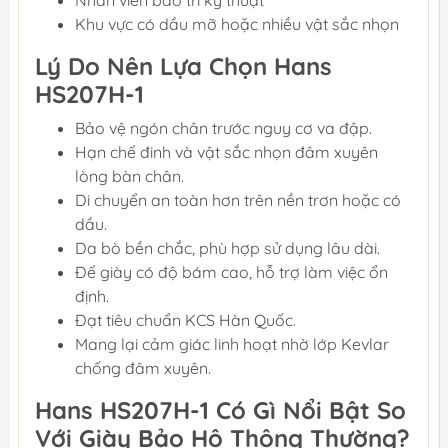
Nhân viên bảo trì kỹ thuật
Khu vực có dầu mỡ hoặc nhiều vật sắc nhọn
Lý Do Nên Lựa Chọn Hans
HS207H-1
Bảo vệ ngón chân trước nguy cơ va đập.
Hạn chế đinh và vật sắc nhọn đâm xuyên
lòng bàn chân.
Di chuyển an toàn hơn trên nền trơn hoặc có
dầu.
Da bò bền chắc, phù hợp sử dụng lâu dài.
Đế giày có độ bám cao, hỗ trợ làm việc ổn
định.
Đạt tiêu chuẩn KCS Hàn Quốc.
Mang lại cảm giác linh hoạt nhờ lớp Kevlar
chống đâm xuyên.
Hans HS207H-1 Có Gì Nổi Bật So
Với Giày Bảo Hộ Thông Thường?