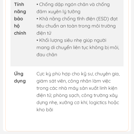
Tính
• Chống dập ngón chân và chống
năng
đâm xuyên lý tưởng
bảo
• Khả năng chống tĩnh điện (ESD) đạt
hộ
tiêu chuẩn an toàn trong môi trường
chính
điện tử
• Khối lượng siêu nhẹ giúp người
mang di chuyển liên tục không bị mỏi,
đau chân
Ứng
Cực kỳ phù hợp cho kỹ sư, chuyên gia,
dụng
giám sát viên, công nhân làm việc
trong các nhà máy sản xuất linh kiện
điện tử, phòng sạch, công trường xây
dựng nhẹ, xưởng cơ khí, logictics hoặc
kho bãi