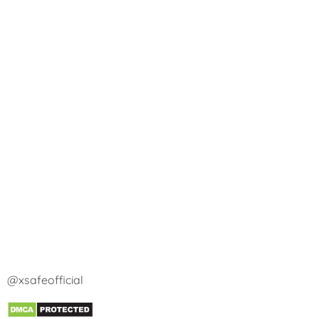
@xsafeofficial