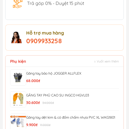
Trả góp 0% - Duyệt 15 phút
Hỗ trợ mua hàng
0909933258
Phụ kiện
↕ Vuốt xem thêm
Găng tay bảo hộ JOGGER ALLFLEX
68.000₫
GĂNG TAY PHỦ CAO SU INGCO HGVL03
30.600₫
34.000₫
Găng tay dệt kim & có đốm chấm nhựa PVC XL WKG1801
9.900₫
11.000₫