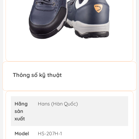
Thông số kỹ thuật
Hãng
Hans (Hàn Quốc)
sản
xuất
Model
HS-207H-1