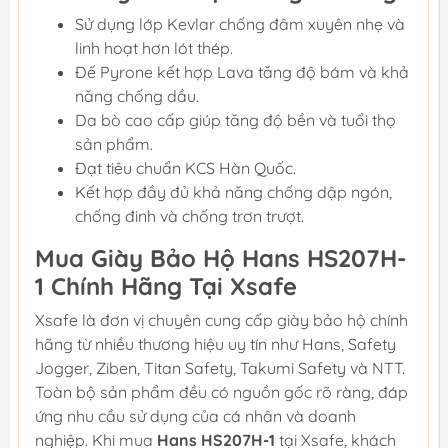
Sử dụng lớp Kevlar chống đâm xuyên nhẹ và
linh hoạt hơn lót thép.
Đế Pyrone kết hợp Lava tăng độ bám và khả
năng chống dầu.
Da bò cao cấp giúp tăng độ bền và tuổi thọ
sản phẩm.
Đạt tiêu chuẩn KCS Hàn Quốc.
Kết hợp đầy đủ khả năng chống dập ngón,
chống đinh và chống trơn trượt.
Mua Giày Bảo Hộ Hans HS207H-
1 Chính Hãng Tại Xsafe
Xsafe là đơn vị chuyên cung cấp giày bảo hộ chính
hãng từ nhiều thương hiệu uy tín như Hans, Safety
Jogger, Ziben, Titan Safety, Takumi Safety và NTT.
Toàn bộ sản phẩm đều có nguồn gốc rõ ràng, đáp
ứng nhu cầu sử dụng của cá nhân và doanh
nghiệp. Khi mua
Hans HS207H-1
tại Xsafe, khách