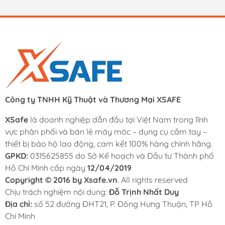
Công ty TNHH Kỹ Thuật và Thương Mại XSAFE
XSafe
là doanh nghiệp dẫn đầu tại Việt Nam trong lĩnh
vực phân phối và bán lẻ máy móc – dụng cụ cầm tay –
thiết bị bảo hộ lao động, cam kết 100% hàng chính hãng.
GPKD:
0315625855 do Sở Kế hoạch và Đầu tư Thành phố
Hồ Chí Minh cấp ngày
12/04/2019
Copyright © 2016 by Xsafe.vn
. All rights reserved
Chịu trách nghiệm nội dung:
Đỗ Trịnh Nhất Duy
Địa chỉ:
số 52 đường ĐHT21, P. Đông Hưng Thuận, TP Hồ
Chí Minh