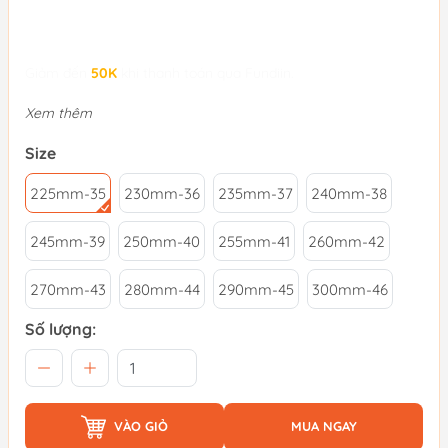
Giảm đến
50K
khi thanh toán qua Fundiin.
Xem thêm
Size
225mm-35
230mm-36
235mm-37
240mm-38
245mm-39
250mm-40
255mm-41
260mm-42
270mm-43
280mm-44
290mm-45
300mm-46
Số lượng:
VÀO GIỎ
MUA NGAY