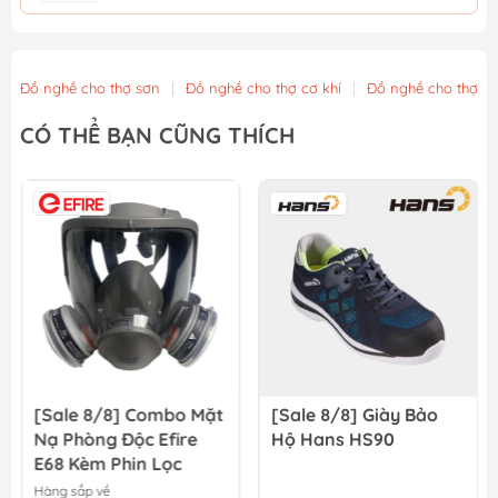
Găng tay phủ PU XL WadFow WPG1801
11.700₫
13.000₫
Đồ nghề cho thợ sơn
|
Đồ nghề cho thợ cơ khí
|
Đồ nghề cho thợ x
Găng tay phủ PU in hình XL WadFow WPG1802
CÓ THỂ BẠN CŨNG THÍCH
12.600₫
14.000₫
Găng tay Nitri XL WadFow WGV2801
13.500₫
15.000₫
[Sale 8/8] Combo Mặt
[Sale 8/8] Giày Bảo
Nạ Phòng Độc Efire
Hộ Hans HS90
E68 Kèm Phin Lọc
Hàng sắp về