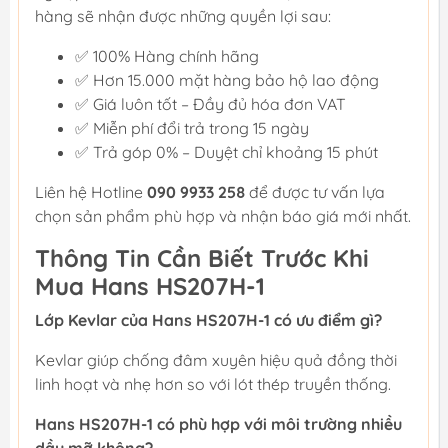
hàng sẽ nhận được những quyền lợi sau:
✅ 100% Hàng chính hãng
✅ Hơn 15.000 mặt hàng bảo hộ lao động
✅ Giá luôn tốt – Đầy đủ hóa đơn VAT
✅ Miễn phí đổi trả trong 15 ngày
✅ Trả góp 0% – Duyệt chỉ khoảng 15 phút
Liên hệ Hotline
090 9933 258
để được tư vấn lựa
chọn sản phẩm phù hợp và nhận báo giá mới nhất.
Thông Tin Cần Biết Trước Khi
Mua Hans HS207H-1
Lớp Kevlar của Hans HS207H-1 có ưu điểm gì?
Kevlar giúp chống đâm xuyên hiệu quả đồng thời
linh hoạt và nhẹ hơn so với lót thép truyền thống.
Hans HS207H-1 có phù hợp với môi trường nhiều