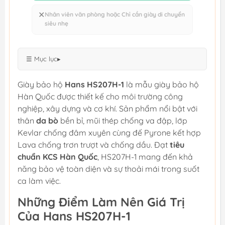
✕
Nhân viên văn phòng hoặc Chỉ cần giày di chuyển
siêu nhẹ
☰ Mục lục
▸
Giày bảo hộ
Hans HS207H-1
là mẫu giày bảo hộ
Hàn Quốc được thiết kế cho môi trường công
nghiệp, xây dựng và cơ khí. Sản phẩm nổi bật với
thân
da bò
bền bỉ, mũi thép chống va đập, lớp
Kevlar chống đâm xuyên cùng đế Pyrone kết hợp
Lava chống trơn trượt và chống dầu. Đạt
tiêu
chuẩn KCS Hàn Quốc
, HS207H-1 mang đến khả
năng bảo vệ toàn diện và sự thoải mái trong suốt
ca làm việc.
Những Điểm Làm Nên Giá Trị
Của Hans HS207H-1