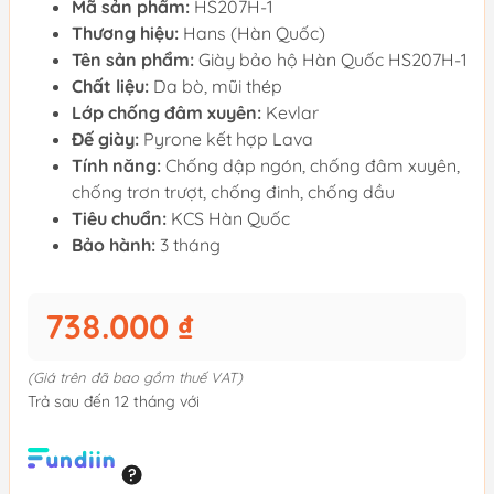
Mã sản phẩm:
HS207H-1
Thương hiệu:
Hans (Hàn Quốc)
Tên sản phẩm:
Giày bảo hộ Hàn Quốc HS207H-1
Chất liệu:
Da bò, mũi thép
Lớp chống đâm xuyên:
Kevlar
Đế giày:
Pyrone kết hợp Lava
Tính năng:
Chống dập ngón, chống đâm xuyên,
chống trơn trượt, chống đinh, chống dầu
Tiêu chuẩn:
KCS Hàn Quốc
Bảo hành:
3 tháng
738.000 ₫
(Giá trên đã bao gồm thuế VAT)
Trả sau đến 12 tháng với