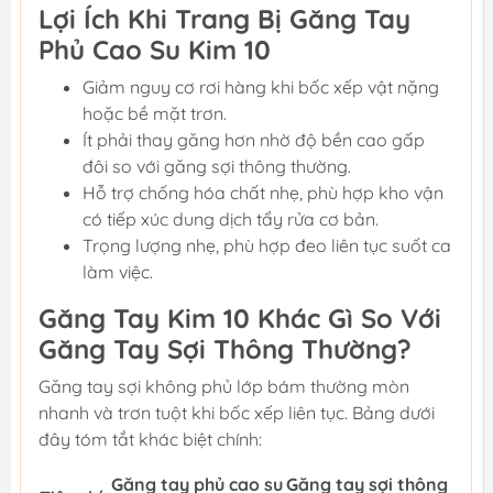
Lợi Ích Khi Trang Bị Găng Tay
Phủ Cao Su Kim 10
Giảm nguy cơ rơi hàng khi bốc xếp vật nặng
hoặc bề mặt trơn.
Ít phải thay găng hơn nhờ độ bền cao gấp
đôi so với găng sợi thông thường.
Hỗ trợ chống hóa chất nhẹ, phù hợp kho vận
có tiếp xúc dung dịch tẩy rửa cơ bản.
Trọng lượng nhẹ, phù hợp đeo liên tục suốt ca
làm việc.
Găng Tay Kim 10 Khác Gì So Với
Găng Tay Sợi Thông Thường?
Găng tay sợi không phủ lớp bám thường mòn
nhanh và trơn tuột khi bốc xếp liên tục. Bảng dưới
đây tóm tắt khác biệt chính:
Găng tay phủ cao su
Găng tay sợi thông