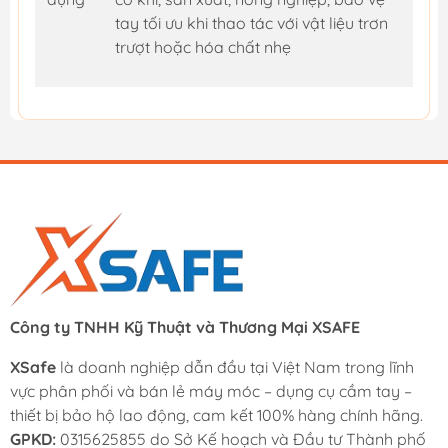
tay tối ưu khi thao tác với vật liệu trơn
trượt hoặc hóa chất nhẹ
Công ty TNHH Kỹ Thuật và Thương Mại XSAFE
XSafe
là doanh nghiệp dẫn đầu tại Việt Nam trong lĩnh
vực phân phối và bán lẻ máy móc – dụng cụ cầm tay –
thiết bị bảo hộ lao động, cam kết 100% hàng chính hãng.
GPKD:
0315625855 do Sở Kế hoạch và Đầu tư Thành phố