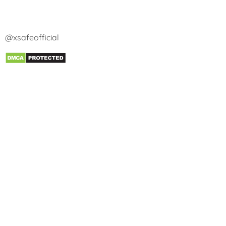
@xsafeofficial