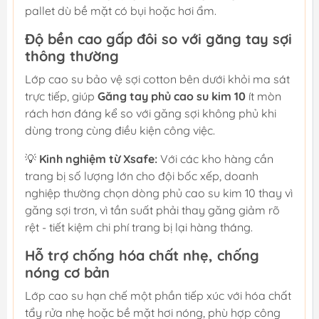
pallet dù bề mặt có bụi hoặc hơi ẩm.
Độ bền cao gấp đôi so với găng tay sợi
thông thường
Lớp cao su bảo vệ sợi cotton bên dưới khỏi ma sát
trực tiếp, giúp
Găng tay phủ cao su kim 10
ít mòn
rách hơn đáng kể so với găng sợi không phủ khi
dùng trong cùng điều kiện công việc.
💡
Kinh nghiệm từ Xsafe:
Với các kho hàng cần
trang bị số lượng lớn cho đội bốc xếp, doanh
nghiệp thường chọn dòng phủ cao su kim 10 thay vì
găng sợi trơn, vì tần suất phải thay găng giảm rõ
rệt - tiết kiệm chi phí trang bị lại hàng tháng.
Hỗ trợ chống hóa chất nhẹ, chống
nóng cơ bản
Lớp cao su hạn chế một phần tiếp xúc với hóa chất
tẩy rửa nhẹ hoặc bề mặt hơi nóng, phù hợp công