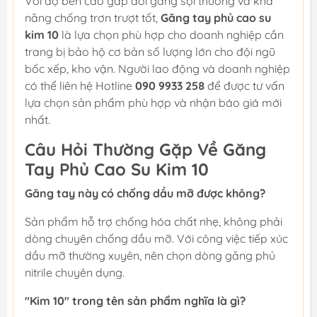
Với độ bền cao gấp đôi găng sợi thường và khả
năng chống trơn trượt tốt,
Găng tay phủ cao su
kim 10
là lựa chọn phù hợp cho doanh nghiệp cần
trang bị bảo hộ cơ bản số lượng lớn cho đội ngũ
bốc xếp, kho vận. Người lao động và doanh nghiệp
có thể liên hệ Hotline
090 9933 258
để được tư vấn
lựa chọn sản phẩm phù hợp và nhận báo giá mới
nhất.
Câu Hỏi Thường Gặp Về Găng
Tay Phủ Cao Su Kim 10
Găng tay này có chống dầu mỡ được không?
Sản phẩm hỗ trợ chống hóa chất nhẹ, không phải
dòng chuyên chống dầu mỡ. Với công việc tiếp xúc
dầu mỡ thường xuyên, nên chọn dòng găng phủ
nitrile chuyên dụng.
"Kim 10" trong tên sản phẩm nghĩa là gì?