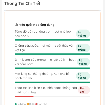
Thông Tin Chi Tiết
Hiệu quả theo ứng dụng
Tăng độ bám, chống trơn trượt nhờ lớp
Lý
phủ cao su
tưởng
Chống trầy xước, mài mòn từ sắt thép và
Lý
vật liệu
tưởng
Định lượng 60g mỏng nhẹ, giữ độ linh hoạt
Lý
khi cầm nắm
tưởng
Mặt lưng sợi thông thoáng, hạn chế bí
Lý
bách mồ hôi
tưởng
Thao tác linh kiện siêu nhỏ hoặc chống hóa
Hạn
chất ngâm tay
chế
Lý tưởng
Được
Hạn chế