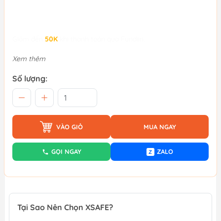
Giảm đến
50K
khi thanh toán qua Fundiin.
Xem thêm
Số lượng:
VÀO GIỎ
MUA NGAY
GỌI NGAY
ZALO
Z
Tại Sao Nên Chọn XSAFE?