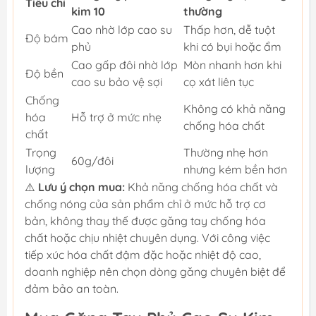
Tiêu chí
kim 10
thường
Cao nhờ lớp cao su
Thấp hơn, dễ tuột
Độ bám
phủ
khi có bụi hoặc ẩm
Cao gấp đôi nhờ lớp
Mòn nhanh hơn khi
Độ bền
cao su bảo vệ sợi
cọ xát liên tục
Chống
Không có khả năng
hóa
Hỗ trợ ở mức nhẹ
chống hóa chất
chất
Trọng
Thường nhẹ hơn
60g/đôi
lượng
nhưng kém bền hơn
⚠️
Lưu ý chọn mua:
Khả năng chống hóa chất và
chống nóng của sản phẩm chỉ ở mức hỗ trợ cơ
bản, không thay thế được găng tay chống hóa
chất hoặc chịu nhiệt chuyên dụng. Với công việc
tiếp xúc hóa chất đậm đặc hoặc nhiệt độ cao,
doanh nghiệp nên chọn dòng găng chuyên biệt để
đảm bảo an toàn.