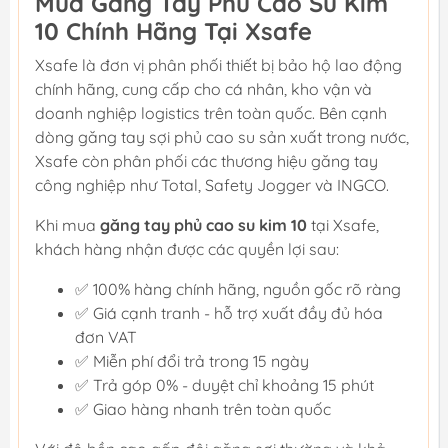
Mua Găng Tay Phủ Cao Su Kim
10 Chính Hãng Tại Xsafe
Xsafe là đơn vị phân phối thiết bị bảo hộ lao động
chính hãng, cung cấp cho cá nhân, kho vận và
doanh nghiệp logistics trên toàn quốc. Bên cạnh
dòng găng tay sợi phủ cao su sản xuất trong nước,
Xsafe còn phân phối các thương hiệu găng tay
công nghiệp như Total, Safety Jogger và INGCO.
Khi mua
găng tay phủ cao su kim 10
tại Xsafe,
khách hàng nhận được các quyền lợi sau:
✅ 100% hàng chính hãng, nguồn gốc rõ ràng
✅ Giá cạnh tranh - hỗ trợ xuất đầy đủ hóa
đơn VAT
✅ Miễn phí đổi trả trong 15 ngày
✅ Trả góp 0% - duyệt chỉ khoảng 15 phút
✅ Giao hàng nhanh trên toàn quốc