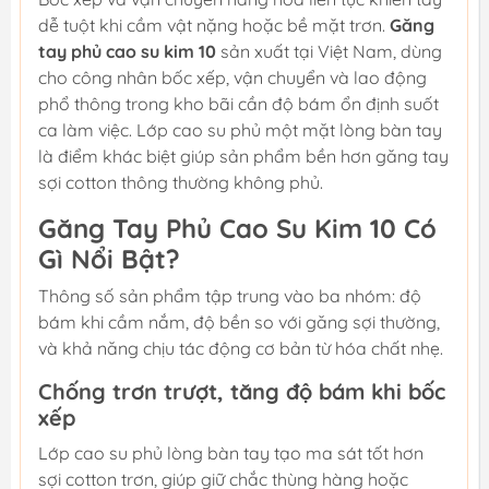
dễ tuột khi cầm vật nặng hoặc bề mặt trơn.
Găng
tay phủ cao su kim 10
sản xuất tại Việt Nam, dùng
cho công nhân bốc xếp, vận chuyển và lao động
phổ thông trong kho bãi cần độ bám ổn định suốt
ca làm việc. Lớp cao su phủ một mặt lòng bàn tay
là điểm khác biệt giúp sản phẩm bền hơn găng tay
sợi cotton thông thường không phủ.
Găng Tay Phủ Cao Su Kim 10 Có
Gì Nổi Bật?
Thông số sản phẩm tập trung vào ba nhóm: độ
bám khi cầm nắm, độ bền so với găng sợi thường,
và khả năng chịu tác động cơ bản từ hóa chất nhẹ.
Chống trơn trượt, tăng độ bám khi bốc
xếp
Lớp cao su phủ lòng bàn tay tạo ma sát tốt hơn
sợi cotton trơn, giúp giữ chắc thùng hàng hoặc