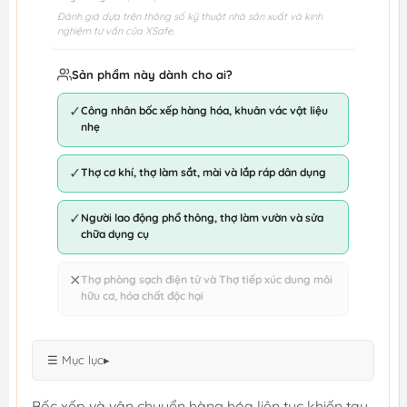
Đánh giá dựa trên thông số kỹ thuật nhà sản xuất và kinh
nghiệm tư vấn của XSafe.
Sản phẩm này dành cho ai?
✓
Công nhân bốc xếp hàng hóa, khuân vác vật liệu
nhẹ
✓
Thợ cơ khí, thợ làm sắt, mài và lắp ráp dân dụng
✓
Người lao động phổ thông, thợ làm vườn và sửa
chữa dụng cụ
✕
Thợ phòng sạch điện tử và Thợ tiếp xúc dung môi
hữu cơ, hóa chất độc hại
☰ Mục lục
▸
Bốc xếp và vận chuyển hàng hóa liên tục khiến tay