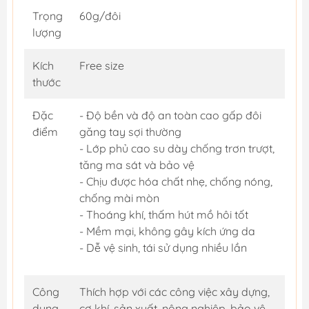
Trọng
60g/đôi
lượng
Kích
Free size
thước
Đặc
- Độ bền và độ an toàn cao gấp đôi
điểm
găng tay sợi thường
- Lớp phủ cao su dày chống trơn trượt,
tăng ma sát và bảo vệ
- Chịu được hóa chất nhẹ, chống nóng,
chống mài mòn
- Thoáng khí, thấm hút mồ hôi tốt
- Mềm mại, không gây kích ứng da
- Dễ vệ sinh, tái sử dụng nhiều lần
Công
Thích hợp với các công việc xây dựng,
dụng
cơ khí, sản xuất, nông nghiệp, bảo vệ