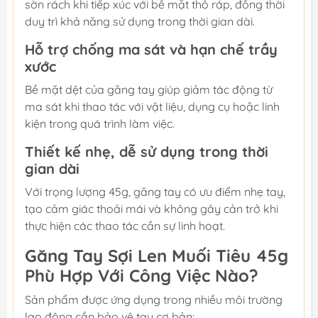
sờn rách khi tiếp xúc với bề mặt thô ráp, đồng thời
duy trì khả năng sử dụng trong thời gian dài.
Hỗ trợ chống ma sát và hạn chế trầy
xước
Bề mặt dệt của găng tay giúp giảm tác động từ
ma sát khi thao tác với vật liệu, dụng cụ hoặc linh
kiện trong quá trình làm việc.
Thiết kế nhẹ, dễ sử dụng trong thời
gian dài
Với trọng lượng 45g, găng tay có ưu điểm nhẹ tay,
tạo cảm giác thoải mái và không gây cản trở khi
thực hiện các thao tác cần sự linh hoạt.
Găng Tay Sợi Len Muối Tiêu 45g
Phù Hợp Với Công Việc Nào?
Sản phẩm được ứng dụng trong nhiều môi trường
lao động cần bảo vệ tay cơ bản: