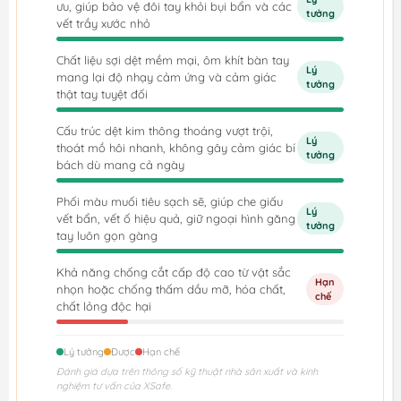
ưu, giúp bảo vệ đôi tay khỏi bụi bẩn và các
tưởng
vết trầy xước nhỏ
Chất liệu sợi dệt mềm mại, ôm khít bàn tay
Lý
mang lại độ nhạy cảm ứng và cảm giác
tưởng
thật tay tuyệt đối
Cấu trúc dệt kim thông thoáng vượt trội,
Lý
thoát mồ hôi nhanh, không gây cảm giác bí
tưởng
bách dù mang cả ngày
Phối màu muối tiêu sạch sẽ, giúp che giấu
Lý
vết bẩn, vết ố hiệu quả, giữ ngoại hình găng
tưởng
tay luôn gọn gàng
Khả năng chống cắt cấp độ cao từ vật sắc
Hạn
nhọn hoặc chống thấm dầu mỡ, hóa chất,
chế
chất lỏng độc hại
Lý tưởng
Được
Hạn chế
Đánh giá dựa trên thông số kỹ thuật nhà sản xuất và kinh
nghiệm tư vấn của XSafe.