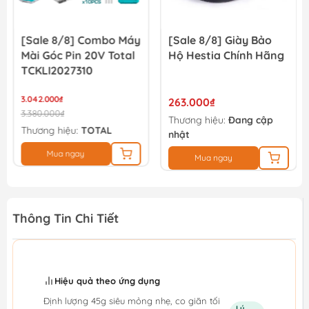
[Sale 8/8] Combo Máy
[Sale 8/8] Giày Bảo
Mài Góc Pin 20V Total
Hộ Hestia Chính Hãng
TCKLI2027310
3.042.000₫
263.000₫
3.380.000₫
Thương hiệu:
Đang cập
Thương hiệu:
TOTAL
nhật
Mua ngay
Mua ngay
Thông Tin Chi Tiết
Hiệu quả theo ứng dụng
Định lượng 45g siêu mỏng nhẹ, co giãn tối
Lý