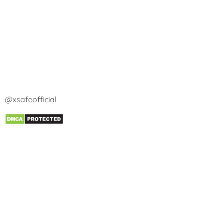
@xsafeofficial