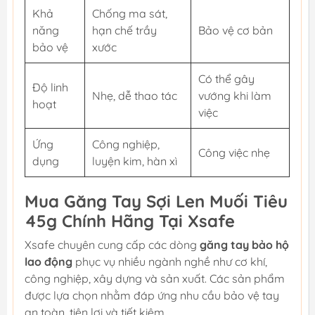
Khả
Chống ma sát,
năng
hạn chế trầy
Bảo vệ cơ bản
bảo vệ
xước
Có thể gây
Độ linh
Nhẹ, dễ thao tác
vướng khi làm
hoạt
việc
Ứng
Công nghiệp,
Công việc nhẹ
dụng
luyện kim, hàn xì
Mua Găng Tay Sợi Len Muối Tiêu
45g Chính Hãng Tại Xsafe
Xsafe chuyên cung cấp các dòng
găng tay bảo hộ
lao động
phục vụ nhiều ngành nghề như cơ khí,
công nghiệp, xây dựng và sản xuất. Các sản phẩm
được lựa chọn nhằm đáp ứng nhu cầu bảo vệ tay
an toàn, tiện lợi và tiết kiệm.