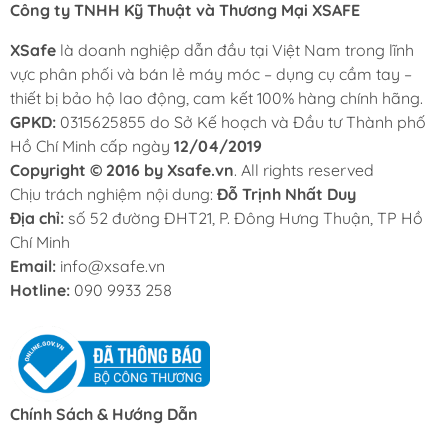
Công ty TNHH Kỹ Thuật và Thương Mại XSAFE
XSafe
là doanh nghiệp dẫn đầu tại Việt Nam trong lĩnh
vực phân phối và bán lẻ máy móc – dụng cụ cầm tay –
thiết bị bảo hộ lao động, cam kết 100% hàng chính hãng.
GPKD:
0315625855 do Sở Kế hoạch và Đầu tư Thành phố
Hồ Chí Minh cấp ngày
12/04/2019
Copyright © 2016 by Xsafe.vn
. All rights reserved
Chịu trách nghiệm nội dung:
Đỗ Trịnh Nhất Duy
Địa chỉ:
số 52 đường ĐHT21, P. Đông Hưng Thuận, TP Hồ
Chí Minh
Email:
info@xsafe.vn
Hotline:
090 9933 258
Chính Sách & Hướng Dẫn