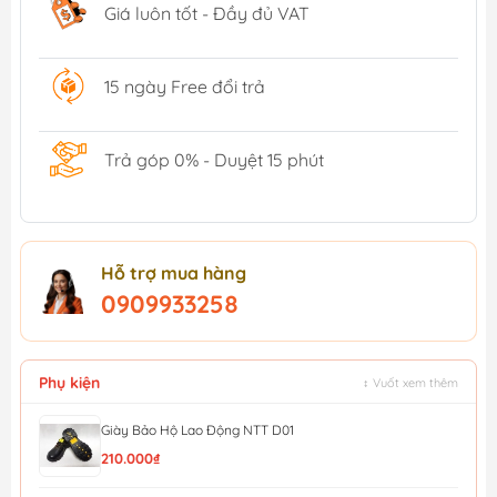
Giá luôn tốt - Đầy đủ VAT
15 ngày Free đổi trả
Trả góp 0% - Duyệt 15 phút
Hỗ trợ mua hàng
0909933258
Phụ kiện
↕ Vuốt xem thêm
Giày Bảo Hộ Lao Động NTT D01
210.000₫