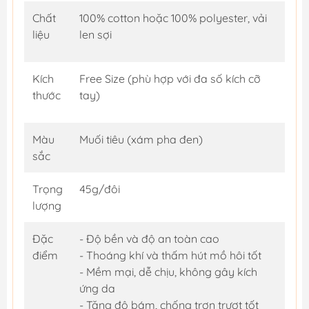
Chất
100% cotton hoặc 100% polyester, vải
liệu
len sợi
Kích
Free Size (phù hợp với đa số kích cỡ
thước
tay)
Màu
Muối tiêu (xám pha đen)
sắc
Trọng
45g/đôi
lượng
Đặc
- Độ bền và độ an toàn cao
điểm
- Thoáng khí và thấm hút mồ hôi tốt
- Mềm mại, dễ chịu, không gây kích
ứng da
- Tăng độ bám, chống trơn trượt tốt