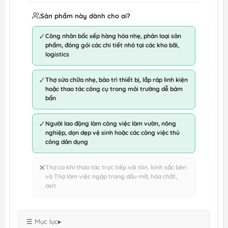
Sản phẩm này dành cho ai?
✓
Công nhân bốc xếp hàng hóa nhẹ, phân loại sản
phẩm, đóng gói các chi tiết nhỏ tại các kho bãi,
logistics
✓
Thợ sửa chữa nhẹ, bảo trì thiết bị, lắp ráp linh kiện
hoặc thao tác công cụ trong môi trường dễ bám
bẩn
✓
Người lao động làm công việc làm vườn, nông
nghiệp, dọn dẹp vệ sinh hoặc các công việc thủ
công dân dụng
✕
Thợ cơ khí thao tác trực tiếp với tôn, kính sắc bén
và Thợ làm việc ngập trong dầu mỡ, hóa chất,
axit
☰ Mục lục
▸