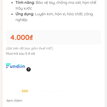
Tính năng:
Bảo vệ tay, chống ma sát, hạn chế
trầy xước
Ứng dụng:
Luyện kim, hàn xì, hóa chất, công
nghiệp
4.000₫
(Giá trên đã bao gồm thuế VAT)
Mua trả sau 0 ₫ với
Giảm đến
50K
khi thanh toán qua Fundiin.
Xem thêm